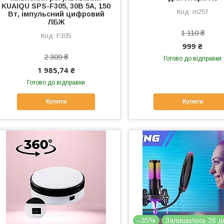
KUAIQU SPS-F305, 30В 5А, 150
m257
Вт, імпульсний цифровий
ЛБЖ
1 110 ₴
F305
999 ₴
2 309 ₴
Готово до відправки
1 985,74 ₴
Готово до відправки
Купити
Купити
–35%
Залишилось 26 д