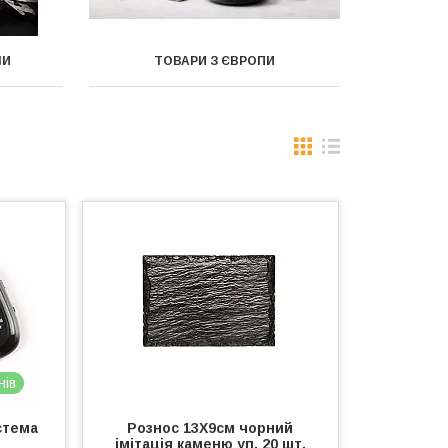
ЛИ
ТОВАРИ З ЄВРОПИ
нів
стема
Рознос 13Х9см чорний
імітація каменю уп. 20 шт.