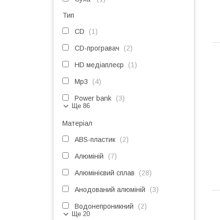
Тип
CD
1
CD-програвач
2
HD медіаплеєр
1
Mp3
4
Power bank
3
Ще 86
Матеріал
ABS-пластик
2
Алюміній
7
Алюмінієвий сплав
28
Анодований алюміній
3
Водонепроникний
2
Ще 20