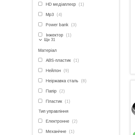
HD медіаплеєр
1
Mp3
4
Power bank
3
Інжектор
1
Ще 31
Матеріал
ABS-пластик
1
Нейлон
9
Неіржавка сталь
8
Папір
2
Пластик
1
Тип управління
Електронне
2
Механічне
1