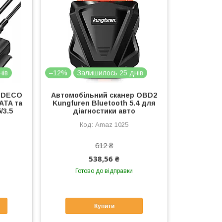
нів
–12%
Залишилось 25 днів
FIDECO
Автомобільний сканер OBD2
ATA та
Kungfuren Bluetooth 5.4 для
/3.5
діагностики авто
Amaz 1025
612 ₴
538,56 ₴
Готово до відправки
Купити