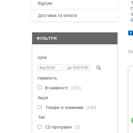
Т
Відгуки
П
З
Доставка та оплата
Б
ФІЛЬТРИ
Ціна
Наявність
В наявності
292
Акція
Товари зі знижками
246
Тип
CD-програвач
2