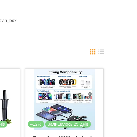
dvin_box
нів
–12%
Залишилось 25 днів