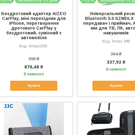
Бездротовий адаптер AIZEO
Універсальний реси
CarPlay, міні перехідник для
Bluetooth 5.0 SZMDLX 
iPhone, перетворення
передавач і приймач, A
дротового CarPlay у
мм для ТВ, ПК, авто
бездротовий, сумісний з
навушників
автомобіля
Amaz 388
Amaz/269-
384 ₴
996 ₴
337,92 ₴
876,48 ₴
В наявності
В наявності
Купити
Купити