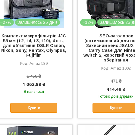
–27%
Залишилось 25 днів
–12%
Залишилось 25 д
Комплект макрофільтрів JJC
SEO-заголовок
55 мм (+2, +4, +8, +10), 4 шт.,
(оптимізований для п
для об’єктивів DSLR Canon,
Захисний кейс JSAUX
Nikon, Sony, Pentax, Olympus,
Carry Case для Nint
Fujifilm
Switch 2, жорсткий чох
зберігання
Amaz 539
Amaz 1002
1 456 ₴
471 ₴
1 062,88 ₴
414,48 ₴
В наявності
Готово до відправки
Купити
Купити