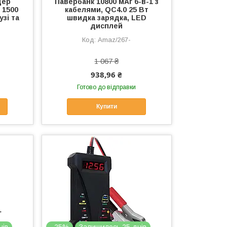
дер
Павербанк 10800 мАг 6-в-1 з
, 1500
кабелями, QC4.0 25 Вт
узі та
швидка зарядка, LED
дисплей
Amaz/267-
1 067 ₴
938,96 ₴
Готово до відправки
Купити
нів
–25%
Залишилось 25 днів