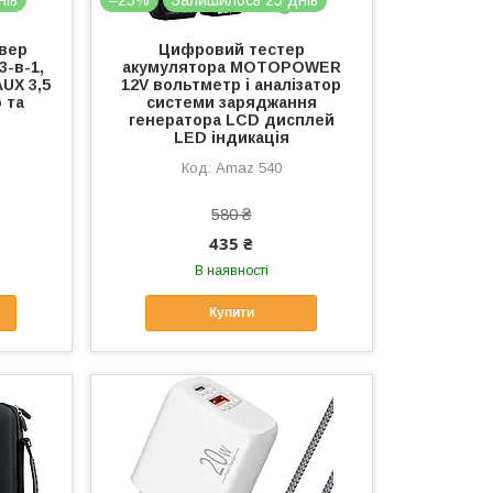
вер
Цифровий тестер
3-в-1,
акумулятора MOTOPOWER
UX 3,5
12V вольтметр і аналізатор
 та
системи заряджання
генератора LCD дисплей
LED індикація
Amaz 540
580 ₴
435 ₴
В наявності
Купити