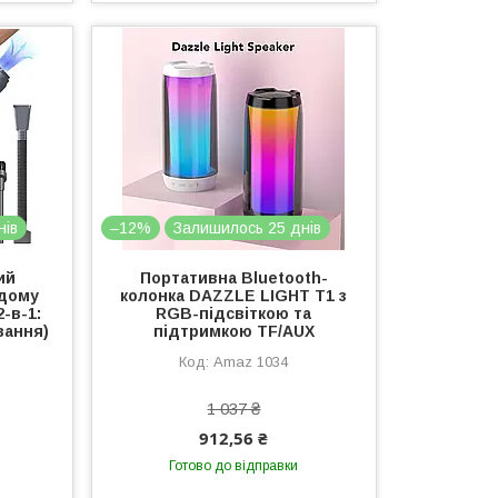
нів
–12%
Залишилось 25 днів
ий
Портативна Bluetooth-
 дому
колонка DAZZLE LIGHT T1 з
-в-1:
RGB-підсвіткою та
вання)
підтримкою TF/AUX
Amaz 1034
1 037 ₴
912,56 ₴
Готово до відправки