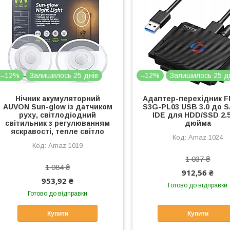
–12%
Залишилось 25 днів
–12%
Залишилось 25 д
Нічник акумуляторний
Адаптер-перехідник 
AUVON Sun-glow із датчиком
S3G-PL03 USB 3.0 до S
руху, світлодіодний
IDE для HDD/SSD 2.5
світильник з регулюванням
дюйма
яскравості, тепле світло
Amaz 1024
Amaz 1019
1 037 ₴
1 084 ₴
912,56 ₴
953,92 ₴
Готово до відправки
Готово до відправки
Купити
Купити