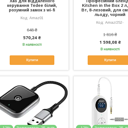
Хаб для віддаленого
Професійний блен
керування Tedee білий,
Kitchen in the Box 2 л
розумний замок з wi-fi
Вт, 8-лезовий, для см
льоду, чорний
Amaz01
Amaz/252-
648 ₴
1 816 ₴
570,24 ₴
1 598,08 ₴
В наявності
В наявності
Купити
Купити
–12%
Залишилось 25 днів
–12%
Залишилось 25 д