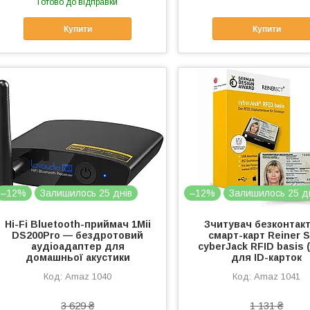
Готово до відправки
Купити
Купити
–12%
Залишилось 25 днів
–12%
Залишилось 25 д
Hi-Fi Bluetooth-приймач 1Mii
Зчитувач безконтак
DS200Pro — бездротовий
смарт-карт Reiner 
аудіоадаптер для
cyberJack RFID basis 
домашньої акустики
для ID-карток
Amaz 1040
Amaz 1041
3 629 ₴
1 131 ₴