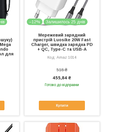
нів
–12%
Залишилось 25 днів
Мережевий зарядний
ошуку)
пристрій Luosike 20W Fast
 Mega
Charger, швидка зарядка PD
endo
+ QC, Type-C та USB-A
ол для
Amaz 1014
518 ₴
455,84 ₴
Готово до відправки
Купити