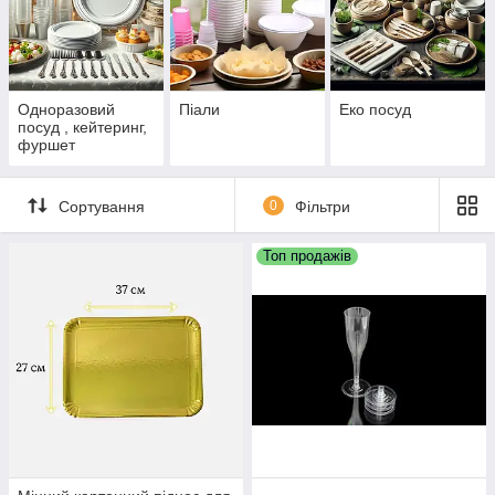
Одноразовий
Піали
Еко посуд
посуд , кейтеринг,
фуршет
Сортування
0
Фільтри
Топ продажів