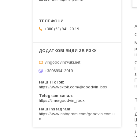
А
+380 (68) 941-20-19
О
М
р
ш
vingoodvin@ukr.net
О
П
+380689412019
з
П
Наш TikTok
п
https://www.tiktok.com/@goodvin_box
Telegram канал
Т
https://t.me/goodvin_rbox
Н
Наш Instagram
Д
https://www.instagram.com/goodvin.com.u
a
Ш
Т
Д