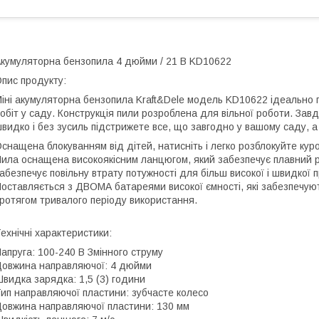
кумуляторна бензопила 4 дюйми / 21 В KD10622
пис продукту:
іні акумуляторна бензопила Kraft&Dele модель KD10622 ідеально пі
обіт у саду. Конструкція пили розроблена для вільної роботи. Завдя
видко і без зусиль підстрижете все, що завгодно у вашому саду, а
снащена блокуванням від дітей, натисніть і легко розблокуйте кур
ила оснащена високоякісним ланцюгом, який забезпечує плавний рі
абезпечує повільну втрату потужності для більш високої і швидкої 
оставляється з ДВОМА батареями високої ємності, які забезпечую
ротягом тривалого періоду використання.
ехнічні характеристики:
апруга: 100-240 В Змінного струму
овжина направляючої: 4 дюйми
видка зарядка: 1,5 (3) години
ип направляючої пластини: зубчасте колесо
овжина направляючої пластини: 130 мм