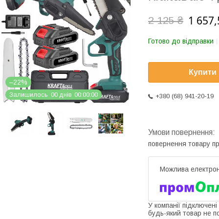
1 657,
2 125 ₴
Готово до відправки
Купити
–22%
Залишилось
0
0
днів
0
0
0
0
0
0
+380 (68) 941-20-19
повернення товару п
У компанії підключені
будь-який товар не п