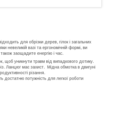
дходить для обрізки дерев, гілок і загальних
ки невеликій вазі та ергономічній формі, ви
 також заощадите енергію і час.
ок, щоб уникнути травм від випадкового дотику.
з. Ланцюг має захист. Мідна обмотка в двигуні
продуктивності різання.
ть достатню потужність для легкої роботи