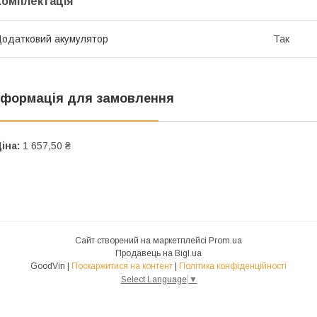
Комплектація
одатковий акумулятор
Так
нформація для замовлення
іна:
1 657,50 ₴
Сайт створений на маркетплейсі
Prom.ua
Продавець на Bigl.ua
GoodVin |
Поскаржитися на контент
|
Політика конфіденційності
Select Language
▼