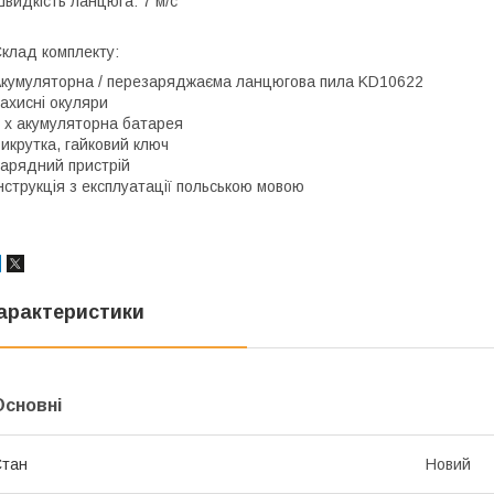
видкість ланцюга: 7 м/с
клад комплекту:
кумуляторна / перезаряджаєма ланцюгова пила KD10622
ахисні окуляри
 x акумуляторна батарея
икрутка, гайковий ключ
арядний пристрій
нструкція з експлуатації польською мовою
арактеристики
Основні
Стан
Новий