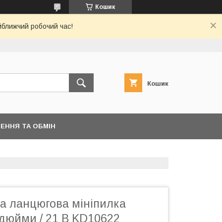
Кошик
йближчий робочий час!
Кошик
ЕННЯ ТА ОБМІН
а ланцюгова мініпилка
 дюйми / 21 В KD10622