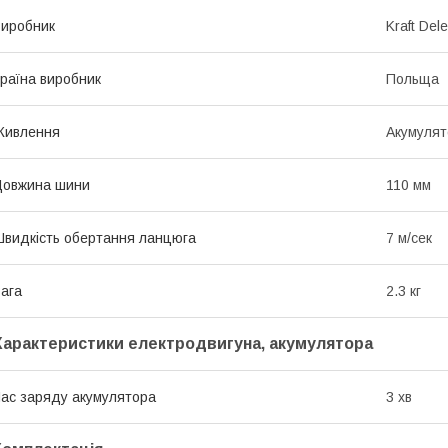
иробник
Kraft Dele
раїна виробник
Польща
Живлення
Акумулят
Довжина шини
110 мм
видкість обертання ланцюга
7 м/сек
ага
2.3 кг
Характеристики електродвигуна, акумулятора
ас заряду акумулятора
3 хв