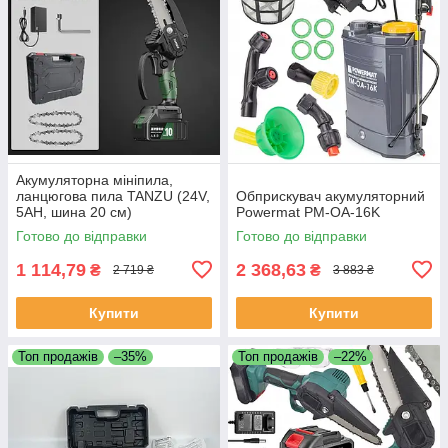
Акумуляторна мініпила,
ланцюгова пила TANZU (24V,
Обприскувач акумуляторний
5AH, шина 20 см)
Powermat PM-OA-16K
Готово до відправки
Готово до відправки
1 114,79
2 368,63
₴
₴
2 719 ₴
3 883 ₴
Купити
Купити
Топ продажів
–35%
Топ продажів
–22%