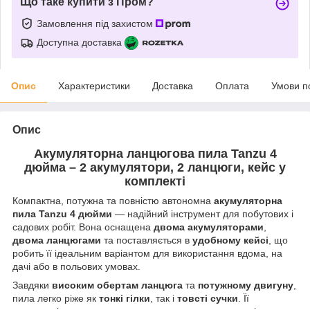
Що таке купити з Пром?
Замовлення під захистом
Доступна доставка
Опис
Характеристики
Доставка
Оплата
Умови п
Опис
Акумуляторна ланцюгова пила Tanzu 4
дюйма – 2 акумулятори, 2 ланцюги, кейс у
комплекті
Компактна, потужна та повністю автономна
акумуляторна
пила Tanzu 4 дюйми
— надійний інструмент для побутових і
садових робіт. Вона оснащена
двома акумуляторами
,
двома ланцюгами
та поставляється в
удобному кейсі
, що
робить її ідеальним варіантом для використання вдома, на
дачі або в польових умовах.
Завдяки
високим обертам ланцюга
та
потужному двигуну
,
пила легко ріже як
тонкі гілки
, так і
товсті сучки
. Її