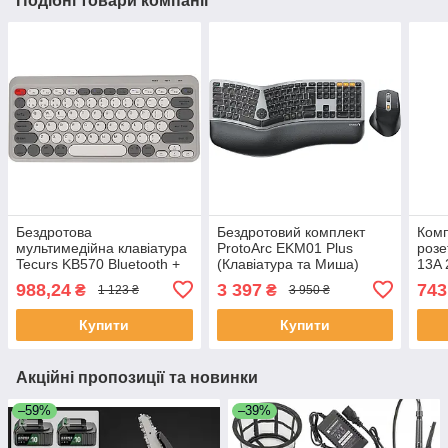
Подібні товари компанії
Бездротова
Бездротовий комплект
Комп
мультимедійна клавіатура
ProtoArc EKM01 Plus
розе
Tecurs KB570 Bluetooth +
(Клавіатура та Миша)
13A 
2.4G Безшумна кругла
Bluetooth / 2.4G Black &
(UK 
988,24
3 397
743
₴
₴
1 123 ₴
3 950 ₴
клавіатура для ПК Mac
Space Gray
підт
iPad
Assi
Купити
Купити
Акційні пропозиції та новинки
–59%
–39%