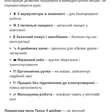
конструкція дозволяє працювати в важкодоступних місцях, не
перевантажуючи руки.
🔋
2 акумулятори в комплекті
– для безперервної
роботи
🔁
2 пиляльні ланцюги
– запасний ланцюг у
комплекті
🔒
Захисний кожух і запобіжник
– безпека під час
експлуатації
🪚
4-дюймова шина
– ідеальна для обрізки дерев і
чагарників
💼
Фірмовий кейс
– зручне зберігання і
транспортування
🤲
Ергономічна ручка
– не ковзає, забезпечує
надійний хват
🔌
Працює без підключення до електромережі
–
повна автономність
🌿
Малошумна робота
– комфорт навіть у житловій
зоні
Ланцюгова пила Tanzu 4 дюйми
— це зручний