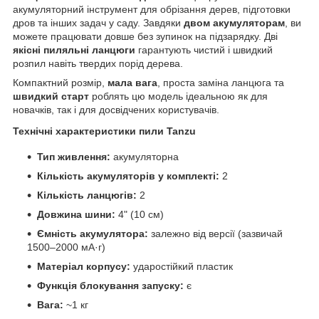
акумуляторний інструмент для обрізання дерев, підготовки
дров та інших задач у саду. Завдяки
двом акумуляторам
, ви
можете працювати довше без зупинок на підзарядку. Дві
якісні пиляльні ланцюги
гарантують чистий і швидкий
розпил навіть твердих порід дерева.
Компактний розмір,
мала вага
, проста заміна ланцюга та
швидкий старт
роблять цю модель ідеальною як для
новачків, так і для досвідчених користувачів.
Технічні характеристики пили Tanzu
Тип живлення:
акумуляторна
Кількість акумуляторів у комплекті:
2
Кількість ланцюгів:
2
Довжина шини:
4" (10 см)
Ємність акумулятора:
залежно від версії (зазвичай
1500–2000 мА·г)
Матеріал корпусу:
ударостійкий пластик
Функція блокування запуску:
є
Вага:
~1 кг