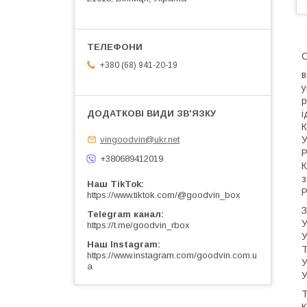
+380 (68) 941-20-19
в
у
р
і
К
У
vingoodvin@ukr.net
Р
+380689412019
К
з
Наш TikTok
Р
https://www.tiktok.com/@goodvin_box
З
Telegram канал
У
https://t.me/goodvin_rbox
У
Наш Instagram
Т
https://www.instagram.com/goodvin.com.u
У
a
У
Т
К