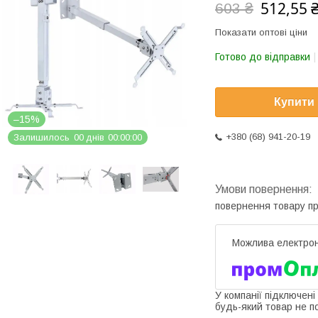
512,55 
603 ₴
Показати оптові ціни
Готово до відправки
Купити
–15%
+380 (68) 941-20-19
Залишилось
0
0
днів
0
0
0
0
0
0
повернення товару п
У компанії підключені
будь-який товар не п