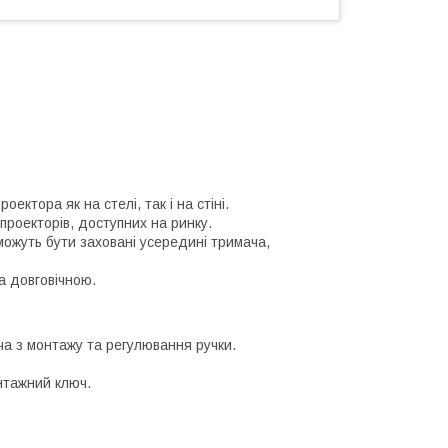
ктора як на стелі, так і на стіні.
проекторів, доступних на ринку.
 можуть бути заховані усередині тримача,
та довговічною.
ча з монтажу та регулювання ручки.
онтажний ключ.