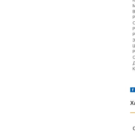
М
В
Р
О
Р
З
Р
О
Д
К
Х