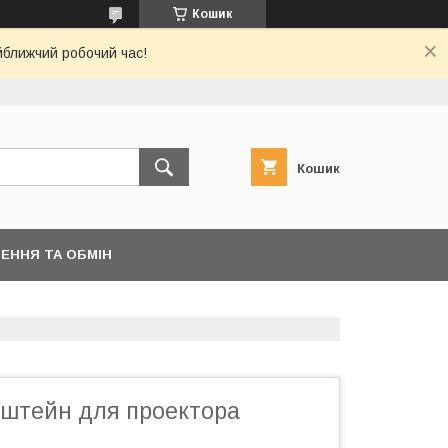
Кошик
йближчий робочий час!
Кошик
ЕННЯ ТА ОБМІН
нштейн для проектора