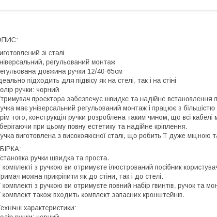
ОПИС:
иготовлений зі сталі
ніверсальний, регульований монтаж
егульована довжина ручки 12/40-65см
деально підходить для підвісу як на стелі, так і на стіні
олір ручки: чорний
тримувач проектора забезпечує швидке та надійне встановлення прое
учка має універсальний регульований монтаж і працює з більшістю 
рім того, конструкція ручки розроблена таким чином, що всі кабелі
берігаючи при цьому повну естетику та надійне кріплення.
учка виготовлена ​​з високоякісної сталі, що робить її дуже міцною 
БІРКА:
становка ручки швидка та проста.
 комплекті з ручкою ви отримуєте ілюстрований посібник користува
римач можна прикріпити як до стіни, так і до стелі.
 комплекті з ручкою ви отримуєте повний набір гвинтів, ручок та м
 комплект також входить комплект запасних кронштейнів.
ехнічні характеристики:
олір ручки: чорний