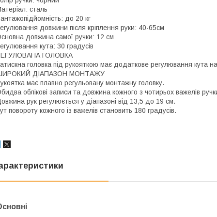
атеріал: сталь
антажопідйомність: до 20 кг
егулювання довжини після кріплення руки: 40-65см
сновна довжина самої ручки: 12 см
егулювання кута: 30 градусів
РЕГУЛОВАНА ГОЛОВКА
атискна головка під рукояткою має додаткове регулювання кута нах
ШИРОКИЙ ДІАПАЗОН МОНТАЖУ
укоятка має плавно регульовану монтажну головку.
бидва облікові записи та довжина кожного з чотирьох важелів ручк
овжина рук регулюється у діапазоні від 13,5 до 19 см.
ут повороту кожного із важелів становить 180 градусів.
арактеристики
Основні