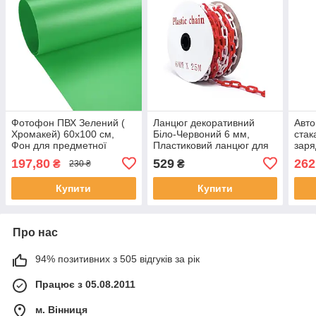
Фотофон ПВХ Зелений (
Ланцюг декоративний
Авто
Хромакей) 60х100 см,
Біло-Червоний 6 мм,
стак
Фон для предметної
Пластиковий ланцюг для
заря
зйомки
огородження,
Wire
197,80
529
262
₴
₴
230 ₴
Пластиковий сигнальний
швид
ланцюг 25 м
Type
Купити
Купити
Про нас
94% позитивних з 505 відгуків за рік
Працює з 05.08.2011
м. Вінниця