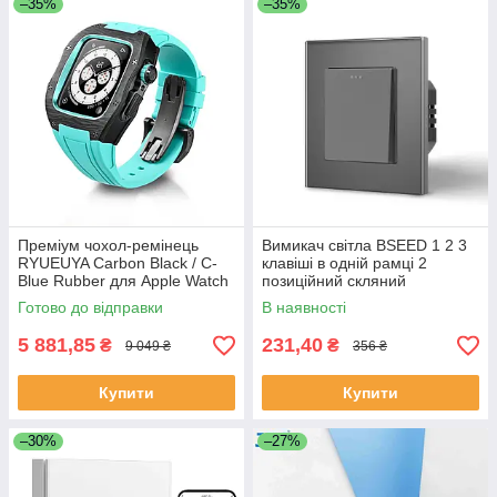
–35%
–35%
Преміум чохол-ремінець
Вимикач світла BSEED 1 2 3
RYUEUYA Carbon Black / C-
клавіші в одній рамці 2
Blue Rubber для Apple Watch
позиційний скляний
44mm/45mm, карбоновий
безгвинтовий 10A Сірий
Готово до відправки
В наявності
корпус для Епл Вотч
5 881,85
231,40
₴
₴
9 049 ₴
356 ₴
Купити
Купити
–30%
–27%