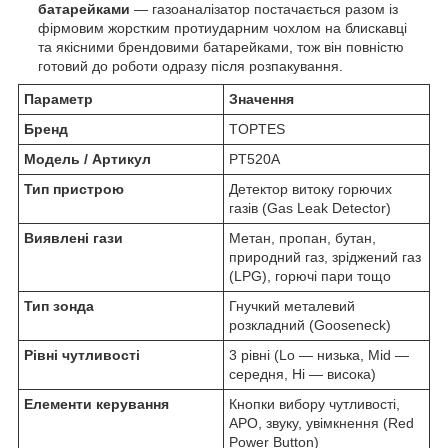
батарейками
— газоаналізатор постачається разом із
фірмовим жорстким протиударним чохлом на блискавці
та якісними брендовими батарейками, тож він повністю
готовий до роботи одразу після розпакування.
Параметр
Значення
Бренд
TOPTES
Модель / Артикул
PT520A
Тип пристрою
Детектор витоку горючих
газів (Gas Leak Detector)
Виявлені гази
Метан, пропан, бутан,
природний газ, зріджений газ
(LPG), горючі пари тощо
Тип зонда
Гнучкий металевий
розкладний (Gooseneck)
Рівні чутливості
3 рівні (Lo — низька, Mid —
середня, Hi — висока)
Елементи керування
Кнопки вибору чутливості,
APO, звуку, увімкнення (Red
Power Button)