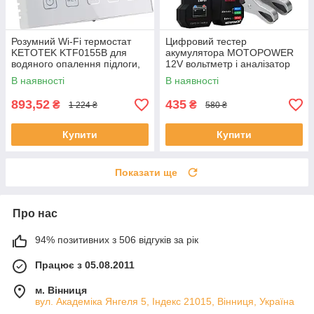
Розумний Wi‑Fi термостат
Цифровий тестер
KETOTEK KTF0155B для
акумулятора MOTOPOWER
водяного опалення підлоги,
12V вольтметр і аналізатор
3 A, сумісний з Alexa та Smart
системи заряджання
В наявності
В наявності
Life/Tuya
генератора LCD дисплей
LED індикація
893,52
435
₴
₴
1 224 ₴
580 ₴
Купити
Купити
Показати ще
Про нас
94% позитивних з 506 відгуків за рік
Працює з 05.08.2011
м. Вінниця
вул. Академіка Янгеля 5, Індекс 21015, Вінниця, Україна