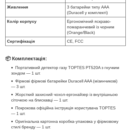
Живлення
3 батарейки типу AAA
(Duracell у комплекті)
Колір корпусу
Ергономічний яскраво-
помаранчевий із чорним
(Orange/Black)
Сертифікація
CE, FCC
📦 Комплектація:
Портативний детектор газу TOPTES PT520A з гнучким
зондом — 1 шт.
Фірмові фірмові батарейки Duracell AAA (мізинчикові)
— 3 шт.
Жорсткий захисний чохол-ергонайзер із внутрішньою
сіточкою на блискавці — 1 шт.
Покрокова офіційна інструкція користувача TOPTES
— 1 шт.
Оригінальна картонна коробка-упаковка у фірмовому
стилі бренду — 1 шт.