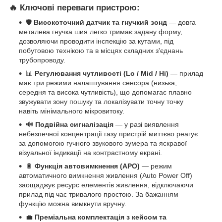
🔥 Ключові переваги пристрою:
🛡️
Високоточний датчик та гнучкий зонд
— довга
металева гнучка шия легко тримає задану форму,
дозволяючи проводити інспекцію за кутами, під
побутовою технікою та в місцях складних з'єднань
трубопроводу.
📊
Регулювання чутливості (Lo / Mid / Hi)
— прилад
має три режими налаштування сенсора (низька,
середня та висока чутливість), що допомагає плавно
звужувати зону пошуку та локалізувати точну точку
навіть мінімального мікровитоку.
🔊
Подвійна сигналізація
— у разі виявлення
небезпечної концентрації газу пристрій миттєво реагує
за допомогою гучного звукового зумера та яскравої
візуальної індикації на контрастному екрані.
🔋
Функція автовимкнення (APO)
— режим
автоматичного вимкнення живлення (Auto Power Off)
заощаджує ресурс елементів живлення, відключаючи
прилад під час тривалого простою. За бажанням
функцію можна вимкнути вручну.
💼
Преміальна комплектація з кейсом та