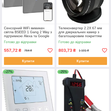
Сенсорний WiFi вимикач
Телеконвертер 2.2X 67 мм
світла BSEED 1 Gang 2 Way з
для дзеркальних камер з
підтримкою Alexa та Google
багатошаровим покриттям
Home сірий
Готово до відправки
Готово до відправки
557,72
803,73
₴
₴
764 ₴
1 101 ₴
Купити
Купити
–27%
–25%