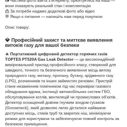
📷 Частина фото взята з інтернету, орієнтуйтесь на наші —
вони показують реальний стан і комплектацію
📩 За потреби надамо додаткові фото або відео
💬 Якщо є питання — напишіть нам перед покупкою
Опис товару:
💎 Професійний захист та миттєве виявлення
витоків газу для вашої безпеки
🔥
Портативний цифровий детектор горючих газів
TOPTES PT520A Gas Leak Detector
— це високонадійний
вимірювальний прилад професійного класу, створений для
швидкого, точного та безпечного виявлення місць витоку
природного газу, метану, пропану, бутану, зрідженого газу
(LPG), розчинників та інших займистих речовин. Пристрій
стане незамінним помічником під час перевірки газового
обладнання вдома, інспекції автомобільних систем ГБО,
обслуговування котлів, вентиляцій чи промислових об'єктів.
Детектор оснащений довгим гнучким зондом-гусаком
(Gooseneck), який дозволяє легко дістатися найважче
доступних місць, стиків труб та закритих ніш, мінімізуючи
ризики для користувача та забезпечуючи повний контроль за
безпекою приміщення.