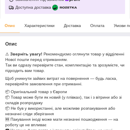
Доступна доставка
Опис
Характеристики
Доставка
Оплата
Умови п
Опис
⚠️
Зверніть увагу!
Рекомендуємо оглянути товар у відділенні
Нової пошти перед отриманням.
Так ви одразу перевірите стан, комплектацію та зрозумієте, чи
підходить вам товар.
Щоб уникнути зайвих витрат на повернення — будь ласка,
перевіряйте замовлення при отриманні.
📦 Оригінальний товар з Європи
📦 Товар може бути як новий (у плівках), так і з вітрини або зі
складів розпродажу
📦 Не був у використанні, але можливе розпакування або
незначні сліди зберігання
🆕 Пакування іноді може мати незначні пошкодження — на
роботу це не впливає