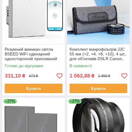
Розумний вимикач світла
Комплект макрофільтрів JJC
BSEED WiFi одинарний
55 мм (+2, +4, +8, +10), 4 шт.,
односторонній прихований
для об’єктивів DSLR Canon,
монтаж білий Alexa Google
Nikon, Sony, Pentax, Olympus,
Готово до відправки
В наявності
Home Smart Life
Fujifilm
331,10
1 062,88
₴
₴
473 ₴
1 456 ₴
Купити
Купити
–27%
–27%