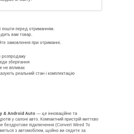
ої пошти перед отриманням.
одить вам товар.
йте замовлення при отриманні.
дів розпродажу
ліди зберігання
е не впливає
казують реальний стан і комплектацію
y & Android Auto
— це інноваційне та
ротів у салоні авто. Компактний пристрій миттєво
е бездротове підключення (Convert Wired To
иметься з автомобілем, щойно ви сядете за