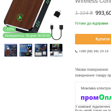
Wireless Con
993,60
1 104 ₴
Готово до відправки
–10%
Залишилось
0
0
днів
0
0
0
0
0
0
Купити
+380 (68) 941-20-19
повернення товару п
У компанії підключені
будь-який товар не п