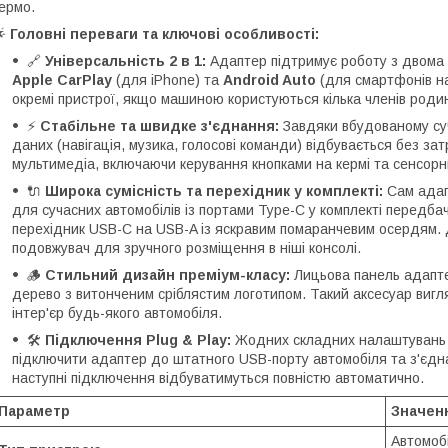
ермо.
🌟
Головні переваги та ключові особливості:
🔗
Універсальність 2 в 1:
Адаптер підтримує роботу з двома
Apple CarPlay
(для iPhone) та
Android Auto
(для смартфонів на
окремі пристрої, якщо машиною користуються кілька членів роди
⚡
Стабільне та швидке з'єднання:
Завдяки вбудованому су
даних (навігація, музика, голосові команди) відбувається без зат
мультимедіа, включаючи керування кнопками на кермі та сенсорни
🔌
Широка сумісність та перехідник у комплекті:
Сам адап
для сучасних автомобілів із портами Type-C у комплекті передб
перехідник USB-C на USB-A із яскравим помаранчевим осердям. 
подовжувач для зручного розміщення в ніші консолі.
🪵
Стильний дизайн преміум-класу:
Лицьова панель адаптер
дерево з витонченим сріблястим логотипом. Такий аксесуар вигл
інтер'єр будь-якого автомобіля.
🛠️
Підключення Plug & Play:
Жодних складних налаштувань 
підключити адаптер до штатного USB-порту автомобіля та з'єдна
наступні підключення відбуватимуться повністю автоматично.
Параметр
Значен
Автомоб