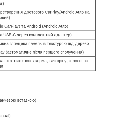
r)
еретворення дротового CarPlay/Android Auto на
овий)
le CarPlay) та Android (Android Auto)
та USB-C через комплектний адаптер)
ивна глянцева панель із текстурою під дерево
lay (автоматичне після першого сполучення)
а штатних кнопок керма, тачскріну, голосового
ня
ранчевою вставкою)
anual)