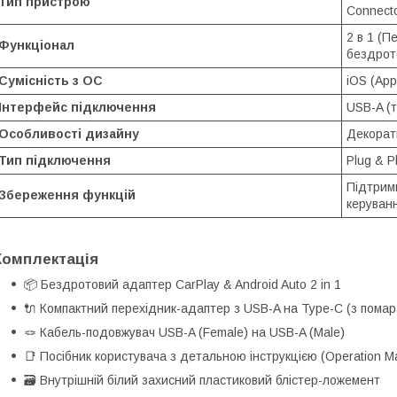
Тип пристрою
Connecto
2 в 1 (П
Функціонал
бездрот
Сумісність з ОС
iOS (App
Інтерфейс підключення
USB-A (
Особливості дизайну
Декорат
Тип підключення
Plug & P
Підтримк
Збереження функцій
керуван
Комплектація
📦 Бездротовий адаптер CarPlay & Android Auto 2 in 1
🔌 Компактний перехідник-адаптер з USB-A на Type-C (з пома
🪢 Кабель-подовжувач USB-A (Female) на USB-A (Male)
📑 Посібник користувача з детальною інструкцією (Operation M
🗃️ Внутрішній білий захисний пластиковий блістер-ложемент