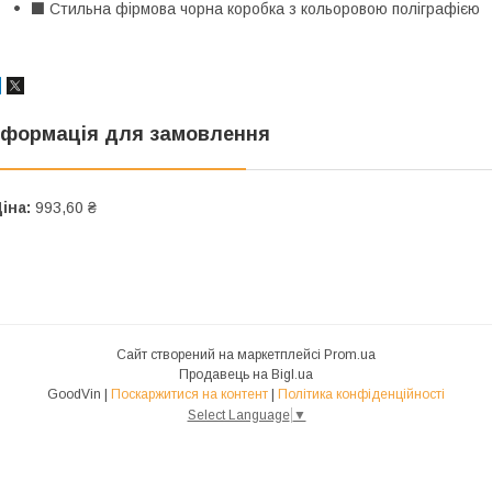
⬛ Стильна фірмова чорна коробка з кольоровою поліграфією
нформація для замовлення
іна:
993,60 ₴
Сайт створений на маркетплейсі
Prom.ua
Продавець на Bigl.ua
GoodVin |
Поскаржитися на контент
|
Політика конфіденційності
Select Language
▼