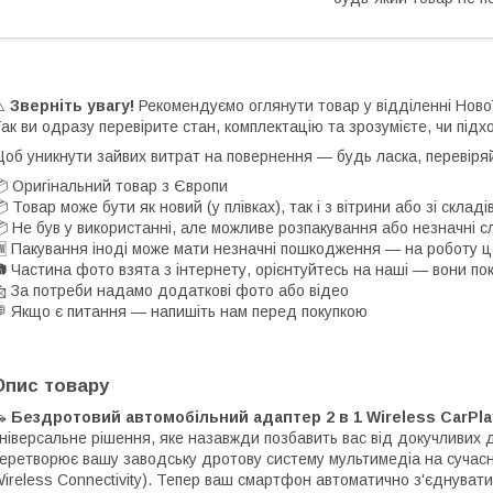
⚠️
Зверніть увагу!
Рекомендуємо оглянути товар у відділенні Нов
ак ви одразу перевірите стан, комплектацію та зрозумієте, чи підх
об уникнути зайвих витрат на повернення — будь ласка, перевіря
 Оригінальний товар з Європи
 Товар може бути як новий (у плівках), так і з вітрини або зі скла
 Не був у використанні, але можливе розпакування або незначні с
 Пакування іноді може мати незначні пошкодження — на роботу ц
 Частина фото взята з інтернету, орієнтуйтесь на наші — вони по
 За потреби надамо додаткові фото або відео
 Якщо є питання — напишіть нам перед покупкою
Опис товару
🚗
Бездротовий автомобільний адаптер 2 в 1 Wireless CarPla
ніверсальне рішення, яке назавжди позбавить вас від докучливих д
еретворює вашу заводську дротову систему мультимедіа на сучасн
ireless Connectivity). Тепер ваш смартфон автоматично з'єднуват