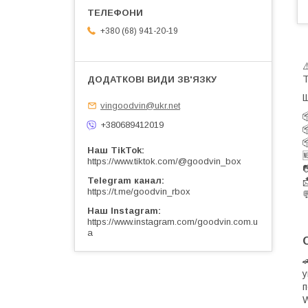
+380 (68) 941-20-19
Т
Щ
vingoodvin@ukr.net

+380689412019


Наш TikTok

https://www.tiktok.com/@goodvin_box

Telegram канал

https://t.me/goodvin_rbox

Наш Instagram
https://www.instagram.com/goodvin.com.u
a
у
п
W