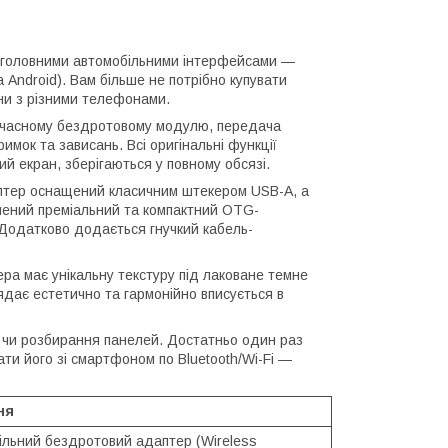
 головними автомобільними інтерфейсами —
 Android). Вам більше не потрібно купувати
ни з різними телефонами.
часному бездротовому модулю, передача
римок та зависань. Всі оригінальні функції
й екран, зберігаються у повному обсязі.
тер оснащений класичним штекером USB-A, а
ачений преміальний та компактний OTG-
Додатково додається гнучкий кабель-
а має унікальну текстуру під лаковане темне
ядає естетично та гармонійно вписується в
чи розбирання панелей. Достатньо один раз
ти його зі смартфоном по Bluetooth/Wi-Fi —
ня
ільний бездротовий адаптер (Wireless