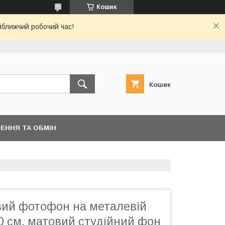
Кошик
йближчий робочий час!
Кошик
ЕННЯ ТА ОБМІН
овий фотофон на металевій
0 см, матовий студійний фон