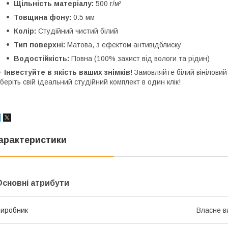
Щільність матеріалу:
500 г/м²
Товщина фону:
0.5 мм
Колір:
Студійний чистий білий
Тип поверхні:
Матова, з ефектом антивідблиску
Водостійкість:
Повна (100% захист від вологи та рідин)
✨
Інвестуйте в якість ваших знімків!
Замовляйте білий вініловий
беріть свій ідеальний студійний комплект в один клік!
арактеристики
Основні атрибути
иробник
Власне в