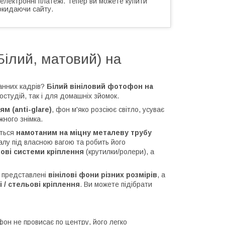
 електронні платежі. Тепер ви можете купити
окидаючи сайту.
Білий, матовий) на
анних кадрів?
Білий вініловий фотофон на
студій, так і для домашніх зйомок.
м (anti-glare)
, фон м'яко розсіює світло, усуває
жного знімка.
ється
намотаним на міцну металеву трубу
лу під власною вагою та робить його
ові системи кріплення
(крутилки/ролери), а
 представлені
вінілові фони різних розмірів
, а
і / стельові кріплення
. Ви можете підібрати
фон не провисає по центру, його легко