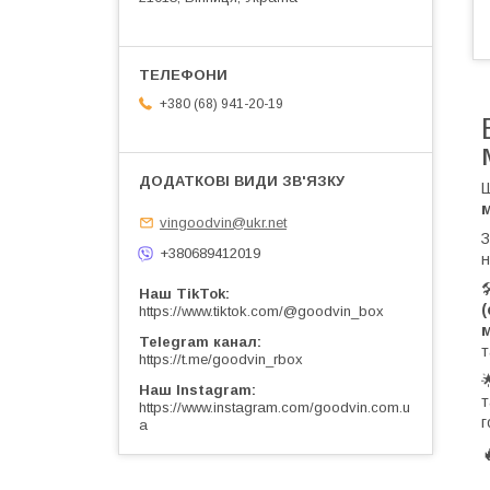
+380 (68) 941-20-19
Ш
vingoodvin@ukr.net
З
+380689412019
н

Наш TikTok
(
https://www.tiktok.com/@goodvin_box
м
Telegram канал
т
https://t.me/goodvin_rbox
Наш Instagram
т
https://www.instagram.com/goodvin.com.u
г
a