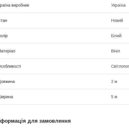
раїна виробник
Україна
Стан
Новий
олір
Білий
атеріал
Вініл
собливості
Світлопо
Довжина
2 м
Ширина
5 м
нформація для замовлення