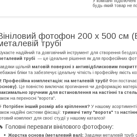
У компанії підключені
будь-який товар не п
Вініловий фотофон 200 х 500 см (
металевій трубі
укаєте надійний та довговічний інструмент для створення бездог
металевий трубі
— це ідеальне рішення як для професійних фото
авдяки щільній
матовій поверхні з антивідблисковим покриття
ебажані бліки та забезпечує ідеальну чіткість і професійну якість ко
️
Професійна комплектація: на металевій трубі!
Фон постача
основу)
. Це повністю виключає прогинання чи деформацію матеріа
аксимально зручним для встановлення на настінні та стель
акож на переносні "ворота".
🌟
Потрібен інший розмір або кріплення?
У нашому асортименті
акож надійні системи фіксації:
тримачі типу "ворота"
та
настінн
отовий комплект для своєї студії у нашому каталозі!
🔥 Головні переваги вінілового фотофону:
Жорстка основа (металевий вал):
Завдяки металевій трубі 