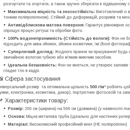
розгортати та згортати, а також зручно зберігати в підвішеному с
Максимальна міцність та зносостійкість:
Виготовлений із в
тонким поліпропіленом). Стійкий до деформацій, розривів та ме
Антивідблискова матова поверхня:
Гарантує рівномірне ос
спрощує процес ретуші та обробки фото.
100% водонепроникність (Стійкість до вологи):
Фон не бо
підходить для аква-зйомок, зйомок косметики, їжі (food-фотограф
Суперлегкий догляд:
Жодного прання чи прасування! Будь-
звичайною вологою губкою або м'яким миючим засобом.
Ідеальна безшовність:
Фон не мнеться, не утворює заломів 
гладке тло в кадрі.
📸 Сфера застосування
ніверсальний розмір та оптимальна щільність
500 г/м²
роблять цей
умки, електроніка, косметика, декор), портретних фотосесій та запис
📌 Характеристики товару:
Розмір:
200 см (ширина) на 500 см (довжина)
(у наявності та
Основа:
Міцна металева труба (ідеально для настінних ролер
Матеріал:
Високоякісний професійний вініл (НЕ поліпропілен)