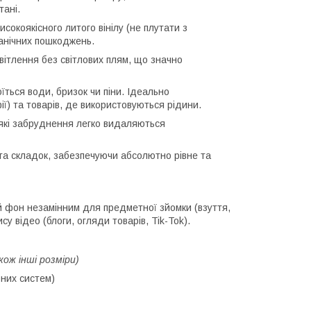
тані.
исокоякісного литого вінілу (не плутати з
ханічних пошкоджень.
вітлення без світлових плям, що значно
їться води, бризок чи піни. Ідеально
ії) та товарів, де використовуються рідини.
які забруднення легко видаляються
та складок, забезпечуючи абсолютно рівне та
 фон незамінним для предметної зйомки (взуття,
у відео (блоги, огляди товарів, Tik-Tok).
кож інші розміри)
них систем)