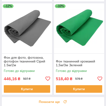
–12%
–10%
Фон для фото, фотозона,
фотофон тканинний Сірий
Фон тканинний хромакей
1.5м/2м
1,5м/3м Зелений
Готово до відправки
Готово до відправки
446,16
518,40
₴
₴
507 ₴
576 ₴
Купити
Купити
Показати ще