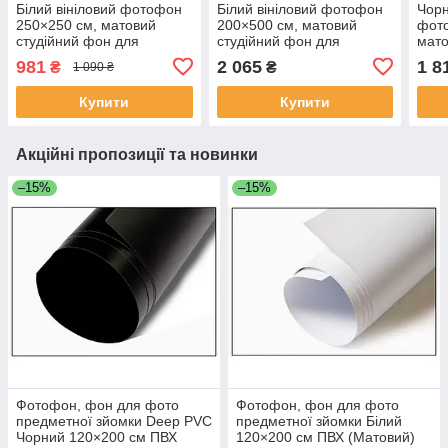
Білий вініловий фотофон
Білий вініловий фотофон
Чорн
250×250 см, матовий
200×500 см, матовий
фот
студійний фон для
студійний фон для
мато
фотозйомки, вініл 2,5×2,5
фотозйомки, вініл 2×5 м
для 
981
2 065
1 8
₴
₴
1 090 ₴
м
м
Купити
Купити
Акційні пропозиції та новинки
–15%
–15%
Фотофон, фон для фото
Фотофон, фон для фото
предметної зйомки Deep PVC
предметної зйомки Білий
Чорний 120×200 см ПВХ
120×200 см ПВХ (Матовий)