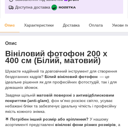
Доступна доставка
Опис
Характеристики
Доставка
Оплата
Умови п
Опис
Вініловий фотофон 200 х
400 см (Білий, матовий)
Шукаєте надійний та довговічний інструмент для створення
бездоганних кадрів?
Білий вініловий фотофон
— це
ідеальне рішення як для професійних фотостудій, так і для
домашніх зйомок.
Завдяки щільній
матовій поверхні з антивідблисковим
покриттям (anti-glare)
, фон м'яко розсіює світло, усуває
небажані бліки та забезпечує ідеальну чіткість і професійну
якість кожного знімка.
🌟
Потрібен інший розмір або кріплення?
У нашому
асортименті представлені
вінілові фони різних розмірів
, а