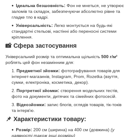
Ідеальна безшовність:
Фон не мнеться, не утворює
заломів та складок, забезпечуючи абсолютно рівне та
гладке тло в кадрі.
Універсальність:
Легко монтується на будь-які
стандартні стельові, настінні або переносні системи
кріплення.
📸 Сфера застосування
Універсальний розмір та оптимальна щільність
500 г/м²
роблять цей фон незамінним для:
Предметної зйомки:
фотографування товарів для
інтернет-магазинів, Instagram, Prom, Rozetka (взуття,
сумки, електроніка, косметика, декор).
Портретної зйомки:
створення модельних тестів,
фото на документи, дитячих та сімейних фотосесій.
Відеозйомки:
запис блогів, оглядів товарів, тік-токів
та інтерв'ю.
📌 Характеристики товару:
Розмір:
200 см (ширина) на 400 см (довжина)
(у
наявності також інші розміри)