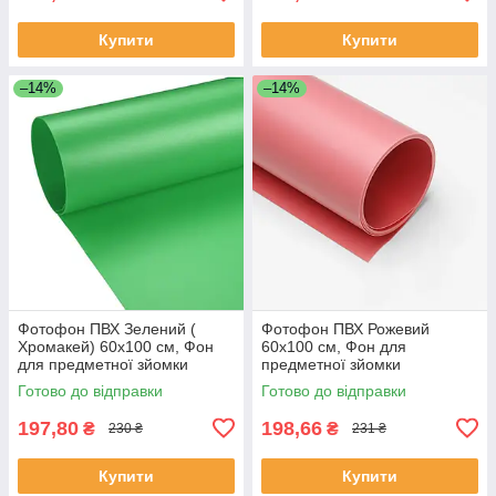
Купити
Купити
–14%
–14%
Фотофон ПВХ Зелений (
Фотофон ПВХ Рожевий
Хромакей) 60х100 см, Фон
60х100 см, Фон для
для предметної зйомки
предметної зйомки
Готово до відправки
Готово до відправки
197,80
198,66
₴
₴
230 ₴
231 ₴
Купити
Купити