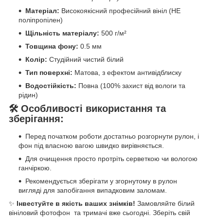
Матеріал:
Високоякісний професійний вініл (НЕ
поліпропілен)
Щільність матеріалу:
500 г/м²
Товщина фону:
0.5 мм
Колір:
Студійний чистий білий
Тип поверхні:
Матова, з ефектом антивідблиску
Водостійкість:
Повна (100% захист від вологи та
рідин)
🛠️ Особливості використання та
зберігання:
Перед початком роботи достатньо розгорнути рулон, і
фон під власною вагою швидко вирівняється.
Для очищення просто протріть серветкою чи вологою
ганчіркою.
Рекомендується зберігати у згорнутому в рулон
вигляді для запобігання випадковим заломам.
✨
Інвестуйте в якість ваших знімків!
Замовляйте білий
вініловий фотофон та тримачі вже сьогодні. Зберіть свій