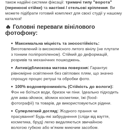
також надійні системи фіксації:
тримачі типу "ворота"
(переносні стійки)
та
настінні / стельові кріплення
. Ви
можете підібрати готовий комплект для своєї студії у нашому
каталозі!
🔥 Головні переваги вінілового
фотофону:
Максимальна міцність та зносостійкість:
Виготовлений із високоякісного литого вінілу (не плутати
з тонким поліпропіленом). Стійкий до деформацій,
розривів та механічних пошкоджень.
Антивідблискова матова поверхня:
Гарантує
рівномірне освітлення без світлових плям, що значно
спрощує процес ретуші та обробки фото.
100% водонепроникність (Стійкість до вологи):
Фон не боїться води, бризок чи піни. Ідеально підходить
для аква-зйомок, зйомок косметики, їжі (food-
фотографії) та товарів, де використовуються рідини.
Суперлегкий догляд:
Жодного прання чи
прасування! Будь-які забруднення (сліди від взуття,
косметика, бруд) легко видаляються звичайною
вологою губкою або м'яким миючим засобом.