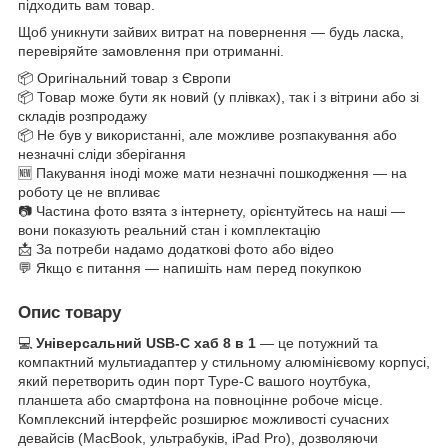
підходить вам товар.
Щоб уникнути зайвих витрат на повернення — будь ласка,
перевіряйте замовлення при отриманні.
📦 Оригінальний товар з Європи
📦 Товар може бути як новий (у плівках), так і з вітрини або зі
складів розпродажу
📦 Не був у використанні, але можливе розпакування або
незначні сліди зберігання
🆕 Пакування іноді може мати незначні пошкодження — на
роботу це не впливає
📷 Частина фото взята з інтернету, орієнтуйтесь на наші —
вони показують реальний стан і комплектацію
📩 За потреби надамо додаткові фото або відео
💬 Якщо є питання — напишіть нам перед покупкою
Опис товару
💻
Універсальний USB-C хаб 8 в 1
— це потужний та
компактний мультиадаптер у стильному алюмінієвому корпусі,
який перетворить один порт Type-C вашого ноутбука,
планшета або смартфона на повноцінне робоче місце.
Комплексний інтерфейс розширює можливості сучасних
девайсів (MacBook, ультрабуків, iPad Pro), дозволяючи