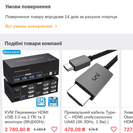
Умови повернення
Повернення товару впродовж 14 днів за рахунок покупця
Всі умови повернення
Подібні товари компанії
KVM Перемикач HDMI
Преміальний кабель Type-
Унів
USB 3.0 на 2 ПК та 3
C – HDMI uniAccessories
Ober
монітори (8K@60Hz,
UA40 (4K 30Hz, 1.8м) |
HDMI
4K@120Hz), комутатор
Перехідник шнур USB-C
Wind
2 780,80
478,08
727
₴
₴
3 160 ₴
576 ₴
KVM Switch 2 In 3 Out з
на HDMI для підключення
з Po