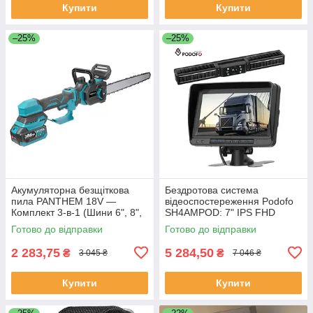
Купити
Купити
–25%
–25%
Акумуляторна безщіткова
Бездротова система
пила PANTHEM 18V —
відеоспостереження Podofo
Комплект 3-в-1 (Шини 6", 8",
SH4AMPOD: 7" IPS FHD
12")
монітор з DVR та сонячна
Готово до відправки
Готово до відправки
камера (10000mAh, IP68) для
фур, автобу
2 283,75
5 284,50
₴
₴
3 045 ₴
7 046 ₴
Купити
Купити