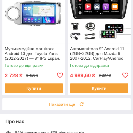
Мультимедійна магнітола
Автомагнітола 9" Android 11
Android 13 для Toyota Yaris
(2GB+32GB) для Mazda 6
(2012-2017) — 9" IPS Екран,
2007-2012, CarPlay/Android
2/64Gb, GPS, Wi-Fi, Hi-Fi
Auto, GPS, WiFi, Bluetooth,
Готово до відправки
Готово до відправки
Sound (Уцінка)
FM/RDS, USB, камера
2 728
4 989,60
₴
₴
3 410 ₴
6 237 ₴
Купити
Купити
Показати ще
Про нас
94% позитивних з 505 відгуків за рік