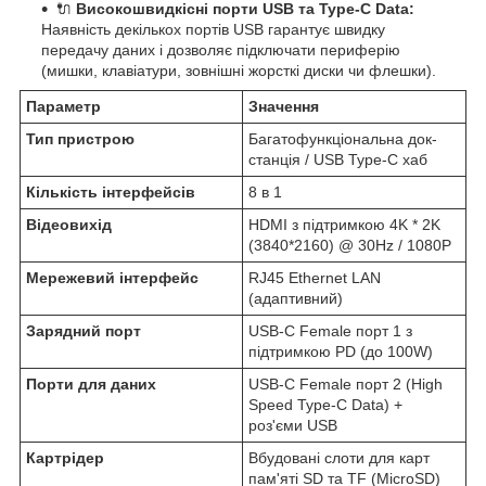
🔌
Високошвидкісні порти USB та Type-C Data:
Наявність декількох портів USB гарантує швидку
передачу даних і дозволяє підключати периферію
(мишки, клавіатури, зовнішні жорсткі диски чи флешки).
Параметр
Значення
Тип пристрою
Багатофункціональна док-
станція / USB Type-C хаб
Кількість інтерфейсів
8 в 1
Відеовихід
HDMI з підтримкою 4K * 2K
(3840*2160) @ 30Hz / 1080P
Мережевий інтерфейс
RJ45 Ethernet LAN
(адаптивний)
Зарядний порт
USB-C Female порт 1 з
підтримкою PD (до 100W)
Порти для даних
USB-C Female порт 2 (High
Speed Type-C Data) +
роз'єми USB
Картрідер
Вбудовані слоти для карт
пам'яті SD та TF (MicroSD)