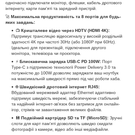
одночасно підключати монітор, флешки, кабель дротового
інтернету, карти пам'яті та зарядний пристрій.
🚀
Максимальна продуктивність та 8 портів для будь-
яких завдань:
📺
Кришталеве відео через HDTV (HDMI 4K):
Підтримує трансляцію відеосигналу у високій роздільній
здатності 4K при частоті 30Hz (або 1080P при 60Hz).
Ідеально для презентацій, підключення другого
монітора, телевізора чи проєктора.
⚡
Блискавична зарядка USB-C PD 100W:
Порт
Type-C з підтримкою технології Power Delivery 3.0 та
потужністю до 100W дозволяє заряджати ваш ноутбук
на максимальній швидкості прямо під час роботи хаба.
🌐
Швидкісний дротовий інтернет RJ45:
Вбудований мережевий адаптер Ethernet адаптивно
підтримує швидкість мережі, забезпечуючи стабільний
та надійний інтернет-зв'язок без затримок для онлайн-
ігор, стрімів чи завантаження великих файлів.
💾
Подвійний картрідер SD та TF (MicroSD):
Зручні
слоти для карт пам'яті дозволяють швидко скидати
фотографії з камери, відео або інші медіафайли.