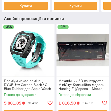
провідним пультом
MacBook)
SD/
Купити
Купити
Акційні пропозиції та новинки
–35%
–25%
Преміум чохол-ремінець
Механічний 3D-конструктор
RYUEUYA Carbon Black / C-
MiniCity: Колекційна модель
Blue Rubber для Apple Watch
Hunting Z (Дерево + Метал,
44mm/45mm, карбоновий
251 деталь
Готово до відправки
Готово до відправки
корпус для Епл Вотч
5 881,85
1 816,50
₴
₴
9 049 ₴
2 422 ₴