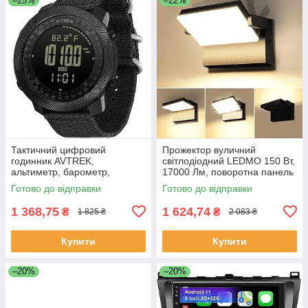
–25%
–22%
Тактичний цифровий
Прожектор вуличний
годинник AVTREK,
світлодіодний LEDMO 150 Вт,
альтиметр, барометр,
17000 Лм, поворотна панель
компас, крокомір, водозахист
360°, IP65 ( 3000K )
Готово до відправки
Готово до відправки
50 м, нейлоновий ремінець
1 368,75
1 624,74
₴
₴
1 825 ₴
2 083 ₴
Купити
Купити
–20%
–20%