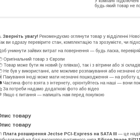
У компанії підключені
будь-який товар не п
⚠️
Зверніть увагу!
Рекомендуємо оглянути товар у відділенні Нов
ак ви одразу перевірите стан, комплектацію та зрозумієте, чи підх
об уникнути зайвих витрат на повернення — будь ласка, перевіря
 Оригінальний товар з Європи
 Товар може бути як новий (у плівках), так і з вітрини або зі скла
 Не був у використанні, але можливе розпакування або незначні с
 Пакування іноді може мати незначні пошкодження — на роботу ц
 Частина фото взята з інтернету, орієнтуйтесь на наші — вони по
 За потреби надамо додаткові фото або відео
 Якщо є питання — напишіть нам перед покупкою
Опис товару
Опис товару
🔌
Плата розширення Jectse PCI-Express на SATA III
— це надій
обудований на базі високопродуктивного чипа
Silicon Image Sil31