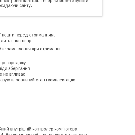
 електронні платежі. Тепер ви можете купити
окидаючи сайту.
ої пошти перед отриманням.
одить вам товар.
йте замовлення при отриманні.
дів розпродажу
ліди зберігання
е не впливає
казують реальний стан і комплектацію
ний внутрішній контролер комп'ютера,
14
. Він призначений для легкого додавання