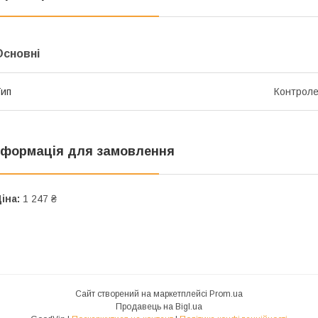
Основні
ип
Контрол
нформація для замовлення
іна:
1 247 ₴
Сайт створений на маркетплейсі
Prom.ua
Продавець на Bigl.ua