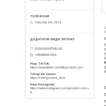
+380 (68) 941-20-19
Т
Щ

vingoodvin@ukr.net


+380689412019


Наш TikTok

https://www.tiktok.com/@goodvin_box

Telegram канал
https://t.me/goodvin_rbox
Наш Instagram
https://www.instagram.com/goodvin.com.u
a
п