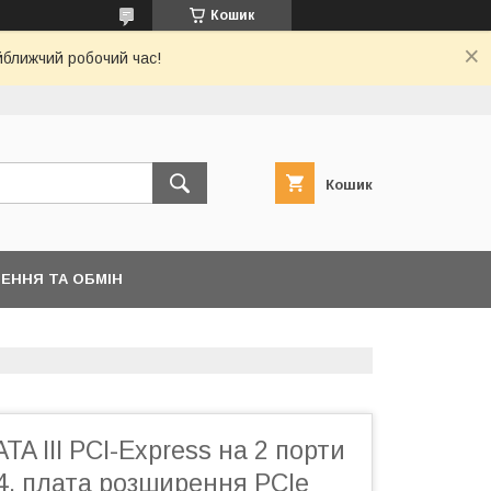
Кошик
йближчий робочий час!
Кошик
ЕННЯ ТА ОБМІН
TA III PCI-Express на 2 порти
14, плата розширення PCIe