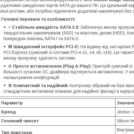
одаткових швидкісних портів SATA до вашого ПК. Це ідеальний вар
ільні роз'єми, або потрібно підключити додаткові накопичувачі без
️
Головні переваги та особливості:
⚡
Стабільна швидкість SATA 3.0:
Забезпечує високу пропуск
твердотільних накопичувачів (SSD) та жорстких дисків (HDD). Ко
попередніх поколінь SATA I та SATA II.
💾
Швидкісний інтерфейс PCI-E:
На відміну від застарілих
PCI-Express (сумісний зі слотами PCI-e x1, x4, x8, x16). Це гар
високу пропускну здатність системи.
⚙️
Просте встановлення (Plug & Play):
Пристрій сумісний із
більшості сучасних ОС драйвери підтягуються автоматично. У ком
налаштування конфігурацій.
🛠️
Компактний та надійний:
Контролер зібраний на базі які
стандартною металевою планкою для надійної фіксації в корпусі
Параметр
Значен
Бренд
Jectse /
Головний чипсет
Silicon 
Внутрішн
Тип пристрою