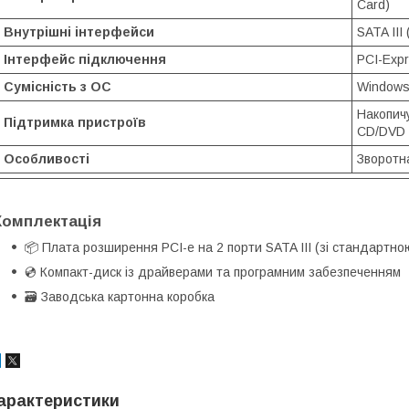
Card)
Внутрішні інтерфейси
SATA III
Інтерфейс підключення
PCI-Expr
Сумісність з ОС
Windows X
Накопичу
Підтримка пристроїв
CD/DVD
Особливості
Зворотна
Комплектація
📦 Плата розширення PCI-e на 2 порти SATA III (зі стандартно
💿 Компакт-диск із драйверами та програмним забезпеченням
🗃️ Заводська картонна коробка
арактеристики