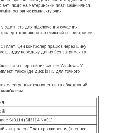
іант, якщо на материнській платі закінчилися
 заміни основних комплектуючих.
ну здатність для підключення сучасних
нтролер також зворотно сумісний із пристроями
 PCI-плат, цей контролер працює через шину
антує швидку передачу даних без затримок та
 більшістю операційних систем Windows. У
плекті також іде диск із ПЗ для точного
сних електронних компонентів та обладнаний
 комп'ютера.
ня
 e宙
Image Sil3114 (Sil3114-NA01)
ій контролер / Плата розширення (Interface