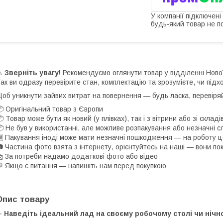
У компанії підключені
будь-який товар не п
⚠️
Зверніть увагу!
Рекомендуємо оглянути товар у відділенні Нов
ак ви одразу перевірите стан, комплектацію та зрозумієте, чи підх
об уникнути зайвих витрат на повернення — будь ласка, перевіря
 Оригінальний товар з Європи
 Товар може бути як новий (у плівках), так і з вітрини або зі скла
 Не був у використанні, але можливе розпакування або незначні с
 Пакування іноді може мати незначні пошкодження — на роботу ц
 Частина фото взята з інтернету, орієнтуйтесь на наші — вони по
 За потреби надамо додаткові фото або відео
 Якщо є питання — напишіть нам перед покупкою
Опис товару
✨
Наведіть ідеальний лад на своєму робочому столі чи нічн