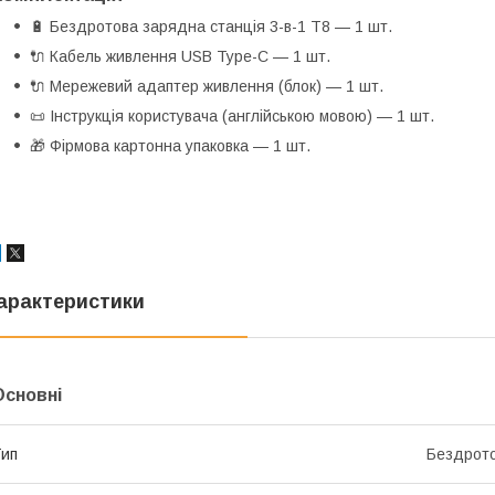
🔋 Бездротова зарядна станція 3-в-1 T8 — 1 шт.
🔌 Кабель живлення USB Type-C — 1 шт.
🔌 Мережевий адаптер живлення (блок) — 1 шт.
📜 Інструкція користувача (англійською мовою) — 1 шт.
🎁 Фірмова картонна упаковка — 1 шт.
арактеристики
Основні
ип
Бездрот