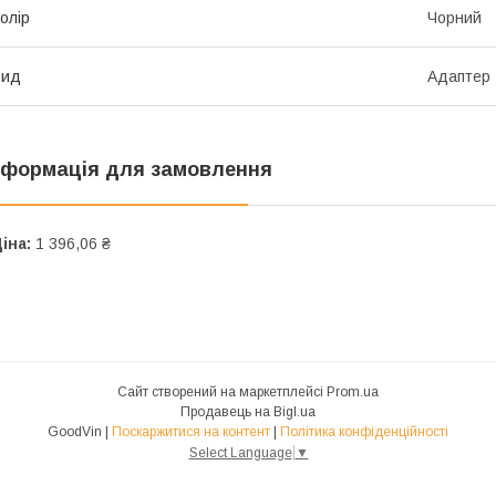
олір
Чорний
Вид
Адаптер
нформація для замовлення
іна:
1 396,06 ₴
Сайт створений на маркетплейсі
Prom.ua
Продавець на Bigl.ua
GoodVin |
Поскаржитися на контент
|
Політика конфіденційності
Select Language
▼