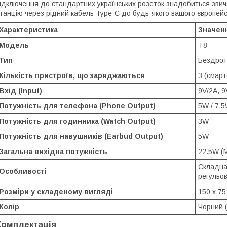
ідключення до стандартних українських розеток знадобиться звич
танцію через рідний кабель Type-C до будь-якого вашого європейс
Характеристика
Значен
Модель
T8
Тип
Бездрот
Кількість пристроїв, що заряджаються
3 (смар
Вхід (Input)
9V/2A, 9
Потужність для телефона (Phone Output)
5W / 7.5
Потужність для годинника (Watch Output)
3W
Потужність для навушників (Earbud Output)
5W
Загальна вихідна потужність
22.5W (
Складна 
Особливості
регульо
Розміри у складеному вигляді
150 х 75
Колір
Чорний (
Комплектація