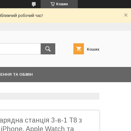
Кошик
йближчий робочий час!
Кошик
ЕННЯ ТА ОБМІН
арядна станція 3-в-1 T8 з
iPhone, Apple Watch та