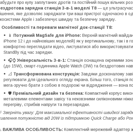
абудьте про купу заплутаних дротів та постійний пошук вільних ро
ездротова зарядна станція 3-в-1 моделі T8
— це ультрасучасн
ішення, яке дозволяє заряджати три ваші пристрої одночасно в од
косистеми Apple і забезпечує швидку та безпечну зарядку.
⚡
Особливості та переваги магнітної док-станції T8:
📱
Потужний MagSafe для iPhone:
Верхній магнітний майдан
iPhone 12 і до найновіших моделей) як у вертикальному, так і в
комфортно переглядати відео, листуватися або використовувати
StandBy під час зарядки.
🎧⌚
Універсальність 3-в-1:
Станція оснащена окремими зон
(до 15W), смарт-годинника Apple Watch (3W) та бездротових нав
📐
Трансформована конструкція:
Завдяки досконалому завіс
регулювати для ідеального огляду екрана. Більш того, станція по
мега-зручно брати з собою в подорожі чи відрядження — вона по
🛡️
Преміальний дизайн та безпека:
Компактний корпус викон
металевими елементами завісу та нековзними силіконовими ніжка
перегріву, стрибків напруги та перезарядки.
💡
Зверніть увагу: Для максимальної ефективності швидкої заря
ивлення потужністю від 20W із підтримкою Quick Charge або Powe
⚠️
ВАЖЛИВА ОСОБЛИВОСТЬ:
Комплектний мережевий адаптер 