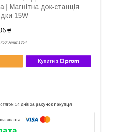
на | Магнітна док-станція
ядки 15W
06 ₴
Код:
Amaz 1354
Купити з
ротягом 14 днів
за рахунок покупця