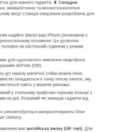
зеток для кожного гаджета. 🔋
Складна
е, мінімалістичне та високотехнологічне
ному місці! Станція спеціально розроблена для
чик надійно фіксує ваш iPhone (починаючи з
 горизонтальному положенні. Це дозволяє
 телефон як настільний годинник у режимі
ами для одночасного живлення смартфона
ушників AirPods (5W).
у кут нахилу магнітної стійки можна легко
вністю складається в тонку плоску панель, яку
міститься навіть у кишеню рюкзака.
аний у стильному графітово-чорному кольорі з
ми на дні. Розумний чіп захищає гаджети від
дки рекомендується використовувати блок
r Delivery.
живлення має
англійську вилку (UK-тип)
. Для