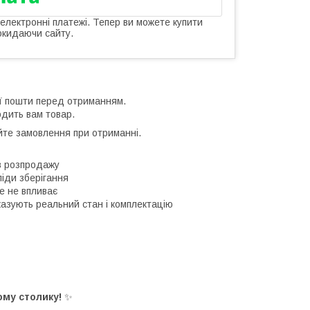
 електронні платежі. Тепер ви можете купити
окидаючи сайту.
ої пошти перед отриманням.
одить вам товар.
йте замовлення при отриманні.
дів розпродажу
ліди зберігання
е не впливає
казують реальний стан і комплектацію
ому столику!
✨