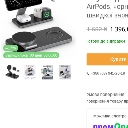
AirPods, чор
швидкої зар
1 396,
1 682 ₴
Готово до відправки
–17%
Залишилось
0
0
днів
0
0
0
0
0
0
Купити
+380 (68) 941-20-19
повернення товару п