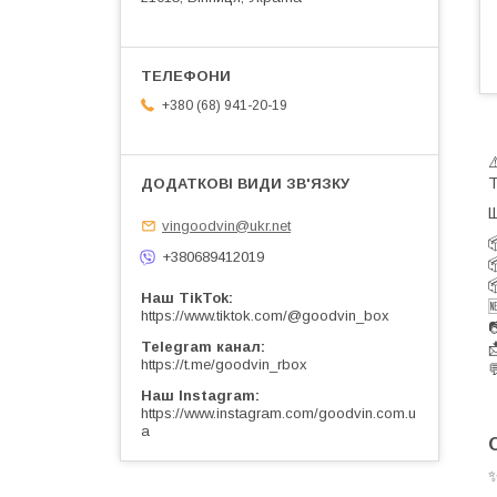
+380 (68) 941-20-19
Т
Щ
vingoodvin@ukr.net

+380689412019


Наш TikTok

https://www.tiktok.com/@goodvin_box

Telegram канал

https://t.me/goodvin_rbox

Наш Instagram
https://www.instagram.com/goodvin.com.u
a