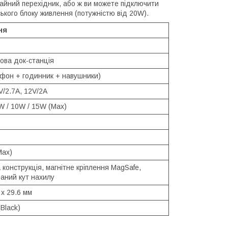
айний перехідник, або ж ви можете підключити
ького блоку живлення (потужністю від 20W).
ня
ова док-станція
тфон + годинник + навушники)
V/2.7A, 12V/2A
W / 10W / 15W (Max)
Max)
конструкція, магнітне кріплення MagSafe,
ваний кут нахилу
 х 29.6 мм
Black)