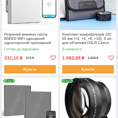
Розумний вимикач світла
Комплект макрофільтрів JJC
BSEED WiFi одинарний
55 мм (+2, +4, +8, +10), 4 шт.,
односторонній прихований
для об’єктивів DSLR Canon,
монтаж білий Alexa Google
Nikon, Sony, Pentax, Olympus,
Готово до відправки
В наявності
Home Smart Life
Fujifilm
331,10
1 062,88
₴
₴
473 ₴
1 456 ₴
Купити
Купити
–27%
–27%