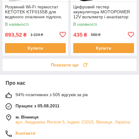
Розумний Wi‑Fi термостат
Цифровий тестер
KETOTEK KTF0155B для
акумулятора MOTOPOWER
водяного опалення підлоги,
12V вольтметр і аналізатор
3 A, сумісний з Alexa та Smart
системи заряджання
В наявності
В наявності
Life/Tuya
генератора LCD дисплей
LED індикація
893,52
435
₴
₴
1 224 ₴
580 ₴
Купити
Купити
Показати ще
Про нас
94% позитивних з 505 відгуків за рік
Працює з 05.08.2011
м. Вінниця
вул. Академіка Янгеля 5, Індекс 21015, Вінниця, Україна
Контакти