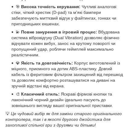
🎯
Висока точність керування:
Чутливі аналогові
стіки, чіткий хрестик (D-pad) та м'які бампери
забезпечують миттєвий відгук у файтингах, гонках чи
пригодницьких екшенах.
💫
Повне занурення в ігровий процес:
Вбудована
система вібровідгуку (Dual Vibration) дозволяє фізично
відчувати кожен вибух, занос на крутому повороті чи
пропущений удар, роблячи геймплей максимально
реалістичним.
💎
Якість та довговічність:
Корпус виготовлений із
міцного, приємного на дотик ABS-пластику. Довгий
кабель із феритовим фільтром захищений від перешкод
та дозволяє комфортно розташуватися на дивані на
зручній відстані від екрана.
🎨
Класичний стиль:
Яскраві фірмові кнопки та
лаконічний чорний дизайн ідеально пасують до
зовнішнього вигляду вашої оригінальної приставки.
💡
Це чудовий вибір як для заміни старого оригінального
контролера, так і в якості другого джойстика для
захопливої спільної гри з друзями чи дітьми!