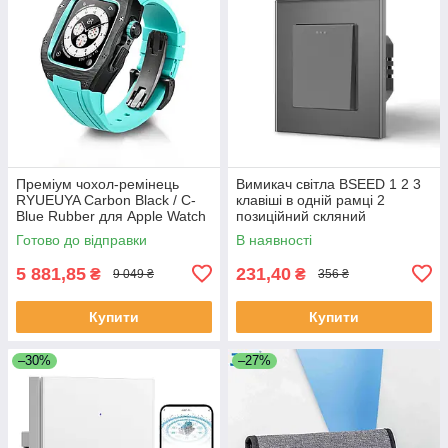
Преміум чохол-ремінець
Вимикач світла BSEED 1 2 3
RYUEUYA Carbon Black / C-
клавіші в одній рамці 2
Blue Rubber для Apple Watch
позиційний скляний
44mm/45mm, карбоновий
безгвинтовий 10A Сірий
Готово до відправки
В наявності
корпус для Епл Вотч
5 881,85
231,40
₴
₴
9 049 ₴
356 ₴
Купити
Купити
–30%
–27%