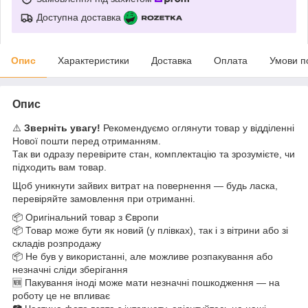
Доступна доставка
Опис
Характеристики
Доставка
Оплата
Умови п
Опис
⚠️
Зверніть увагу!
Рекомендуємо оглянути товар у відділенні
Нової пошти перед отриманням.
Так ви одразу перевірите стан, комплектацію та зрозумієте, чи
підходить вам товар.
Щоб уникнути зайвих витрат на повернення — будь ласка,
перевіряйте замовлення при отриманні.
📦 Оригінальний товар з Європи
📦 Товар може бути як новий (у плівках), так і з вітрини або зі
складів розпродажу
📦 Не був у використанні, але можливе розпакування або
незначні сліди зберігання
🆕 Пакування іноді може мати незначні пошкодження — на
роботу це не впливає