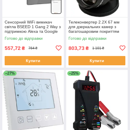
Сенсорний WiFi вимикач
Телеконвертер 2.2X 67 мм
світла BSEED 1 Gang 2 Way з
для дзеркальних камер з
підтримкою Alexa та Google
багатошаровим покриттям
Home сірий
Готово до відправки
Готово до відправки
557,72
803,73
₴
₴
764 ₴
1 101 ₴
Купити
Купити
–27%
–25%