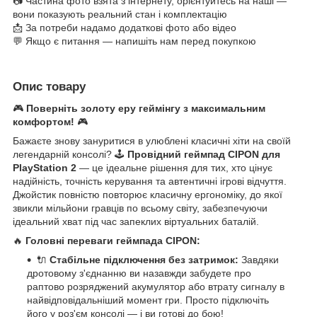
📷 Частина фото взята з інтернету, орієнтуйтесь на наші —
вони показують реальний стан і комплектацію
📩 За потреби надамо додаткові фото або відео
💬 Якщо є питання — напишіть нам перед покупкою
Опис товару
🎮
Поверніть золоту еру геймінгу з максимальним
комфортом!
🎮
Бажаєте знову зануритися в улюблені класичні хіти на своїй
легендарній консолі? 🕹️
Провідний геймпад CIPON для
PlayStation 2
— це ідеальне рішення для тих, хто цінує
надійність, точність керування та автентичні ігрові відчуття.
Джойстик повністю повторює класичну ергономіку, до якої
звикли мільйони гравців по всьому світу, забезпечуючи
ідеальний хват під час запеклих віртуальних баталій.
🔥
Головні переваги геймпада CIPON:
🔌
Стабільне підключення без затримок:
Завдяки
дротовому з'єднанню ви назавжди забудете про
раптово розряджений акумулятор або втрату сигналу в
найвідповідальніший момент гри. Просто підключіть
його у роз'єм консолі — і ви готові до бою!