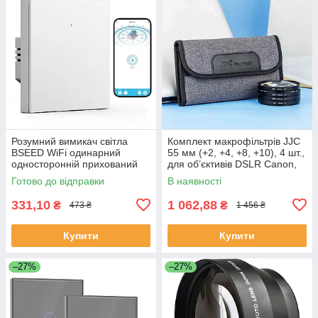
Розумний вимикач світла
Комплект макрофільтрів JJC
BSEED WiFi одинарний
55 мм (+2, +4, +8, +10), 4 шт.,
односторонній прихований
для об’єктивів DSLR Canon,
монтаж білий Alexa Google
Nikon, Sony, Pentax, Olympus,
Готово до відправки
В наявності
Home Smart Life
Fujifilm
331,10
1 062,88
₴
₴
473 ₴
1 456 ₴
Купити
Купити
–27%
–27%