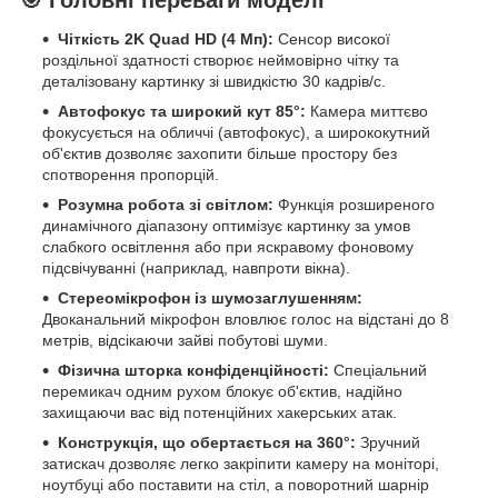
Чіткість 2K Quad HD (4 Мп):
Сенсор високої
роздільної здатності створює неймовірно чітку та
деталізовану картинку зі швидкістю 30 кадрів/с.
Автофокус та широкий кут 85°:
Камера миттєво
фокусується на обличчі (автофокус), а ширококутний
об'єктив дозволяє захопити більше простору без
спотворення пропорцій.
Розумна робота зі світлом:
Функція розширеного
динамічного діапазону оптимізує картинку за умов
слабкого освітлення або при яскравому фоновому
підсвічуванні (наприклад, навпроти вікна).
Стереомікрофон із шумозаглушенням:
Двоканальний мікрофон вловлює голос на відстані до 8
метрів, відсікаючи зайві побутові шуми.
Фізична шторка конфіденційності:
Спеціальний
перемикач одним рухом блокує об'єктив, надійно
захищаючи вас від потенційних хакерських атак.
Конструкція, що обертається на 360°:
Зручний
затискач дозволяє легко закріпити камеру на моніторі,
ноутбуці або поставити на стіл, а поворотний шарнір