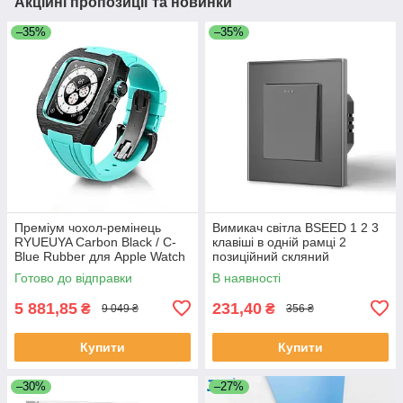
Акційні пропозиції та новинки
–35%
–35%
Преміум чохол-ремінець
Вимикач світла BSEED 1 2 3
RYUEUYA Carbon Black / C-
клавіші в одній рамці 2
Blue Rubber для Apple Watch
позиційний скляний
44mm/45mm, карбоновий
безгвинтовий 10A Сірий
Готово до відправки
В наявності
корпус для Епл Вотч
5 881,85
231,40
₴
₴
9 049 ₴
356 ₴
Купити
Купити
–30%
–27%