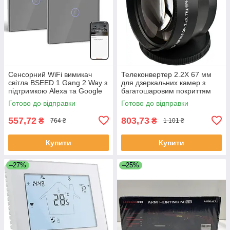
Сенсорний WiFi вимикач
Телеконвертер 2.2X 67 мм
світла BSEED 1 Gang 2 Way з
для дзеркальних камер з
підтримкою Alexa та Google
багатошаровим покриттям
Home сірий
Готово до відправки
Готово до відправки
557,72
803,73
₴
₴
764 ₴
1 101 ₴
Купити
Купити
–27%
–25%