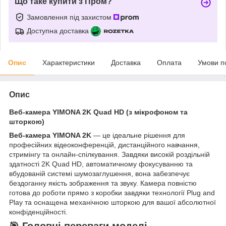
Що таке купити з Пром?
Замовлення під захистом
Доступна доставка
Опис
Характеристики
Доставка
Оплата
Умови п
Опис
Веб-камера YIMONA 2K Quad HD (з мікрофоном та
шторкою)
Веб-камера YIMONA 2K
— це ідеальне рішення для
професійних відеоконференцій, дистанційного навчання,
стримінгу та онлайн-спілкування. Завдяки високій роздільній
здатності 2K Quad HD, автоматичному фокусуванню та
вбудованій системі шумозаглушення, вона забезпечує
бездоганну якість зображення та звуку. Камера повністю
готова до роботи прямо з коробки завдяки технології Plug and
Play та оснащена механічною шторкою для вашої абсолютної
конфіденційності.
🎯 Головні переваги моделі