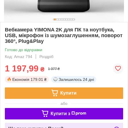
Вебкамера YIMONA 2K для ПК та ноутбука,
USB, мікрофон із шумозаглушенням, поворот
360°, Plug&Play
Готово до відправки
Код: Amaz 794
Роздріб
1 197,99
₴
1 377 ₴
Економія
179.01 ₴
Залишилось
24 дні
Купити
або
Купити з