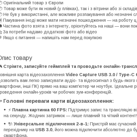
 Оригінальний товар з Європи
 Товар може бути як новий (у плівках), так і з вітрини або зі скла
 Не був у використанні, але можливе розпакування або незначні с
 Пакування іноді може мати незначні пошкодження — на роботу ц
 Частина фото взята з інтернету, орієнтуйтесь на наші — вони по
 За потреби надамо додаткові фото або відео
 Якщо є питання — напишіть нам перед покупкою
Опис товару
🎮
Стрімте, записуйте геймплей та проводьте онлайн-трансляц
овнішня карта відеозахоплення
Video Capture USB 3.0 / Type-C 
озволить вам легко записувати аудіо- та відеосигнал з будь-якого 
мартфони, інші ПК) прямо на ваш комп'ютер чи ноутбук. Ідеальне рі
роведення онлайн-уроків чи робочих зум-конференцій.
✨ Головні переваги карти відеозахоплення:
⚡
Плавна картинка 60 FPS:
Підтримує запис та трансляцію ві
на секунду. Жодних затримок — лише плавний та чіткий контент
🔌
Універсальне підключення 2-в-1:
Пристрій має сучасни
перехіднику на
USB 3.0
, його можна підключити абсолютно до бу
смартфона.