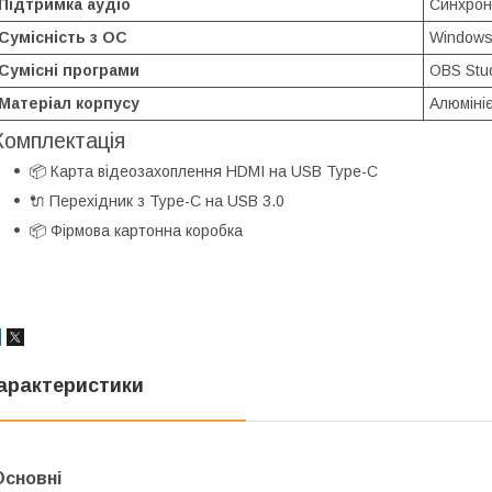
Підтримка аудіо
Синхрон
Сумісність з ОС
Windows,
Сумісні програми
OBS Stud
Матеріал корпусу
Алюміні
Комплектація
📦 Карта відеозахоплення HDMI на USB Type-C
🔌 Перехідник з Type-C на USB 3.0
📦 Фірмова картонна коробка
арактеристики
Основні