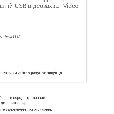
нішній USB відеозахват Video
од:
Amaz 1343
ротягом 14 днів
за рахунок покупця
ої пошти перед отриманням.
одить вам товар.
йте замовлення при отриманні.