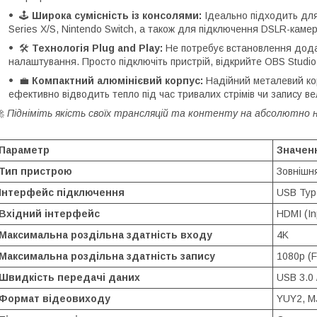
🕹️
Широка сумісність із консолями:
Ідеально підходить для с
Series X/S, Nintendo Switch, а також для підключення DSLR-камер 
🛠️
Технологія Plug and Play:
Не потребує встановлення дода
налаштування. Просто підключіть пристрій, відкрийте OBS Studio
💼
Компактний алюмінієвий корпус:
Надійний металевий кор
ефективно відводить тепло під час тривалих стрімів чи запису в
🚀
Підніміть якість своїх трансляцій та контенту на абсолютно н
Параметр
Значен
Тип пристрою
Зовнішня
Інтерфейс підключення
USB Type
Вхідний інтерфейс
HDMI (In
Максимальна роздільна здатність входу
4K
Максимальна роздільна здатність запису
1080p (F
Швидкість передачі даних
USB 3.0 
Формат відеовиходу
YUY2, 