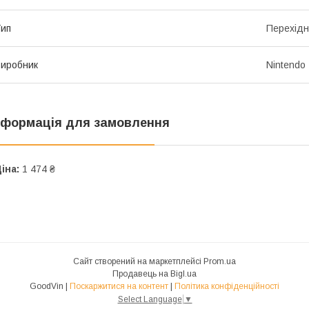
ип
Перехідн
иробник
Nintendo
нформація для замовлення
іна:
1 474 ₴
Сайт створений на маркетплейсі
Prom.ua
Продавець на Bigl.ua
GoodVin |
Поскаржитися на контент
|
Політика конфіденційності
Select Language
▼