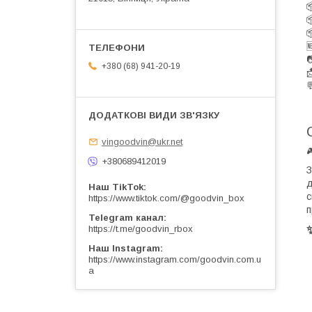





+380 (68) 941-20-19


vingoodvin@ukr.net
+380689412019
З
д
Наш TikTok
с
https://www.tiktok.com/@goodvin_box
п
Telegram канал
https://t.me/goodvin_rbox
Наш Instagram
https://www.instagram.com/goodvin.com.u
a