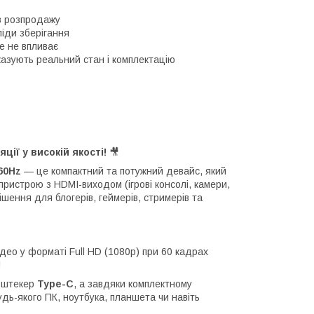
дів розпродажу
ліди зберігання
е не впливає
казують реальний стан і комплектацію
ії у високій якості!
🎥
60Hz
— це компактний та потужний девайс, який
пристрою з HDMI-виходом (ігрові консолі, камери,
шення для блогерів, геймерів, стримерів та
део у форматі Full HD (1080p) при 60 кадрах
!
й штекер
Type-C
, а завдяки комплектному
дь-якого ПК, ноутбука, планшета чи навіть