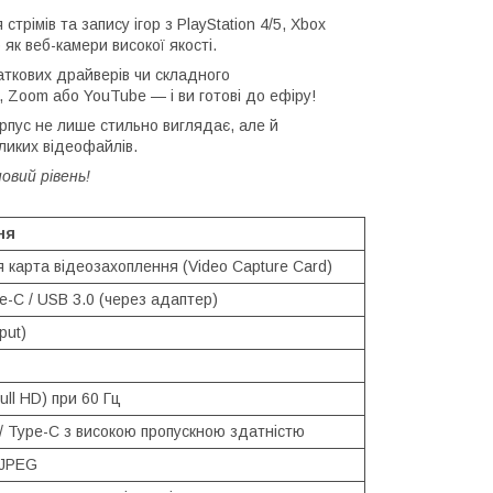
трімів та запису ігор з PlayStation 4/5, Xbox
як веб-камери високої якості.
ткових драйверів чи складного
, Zoom або YouTube — і ви готові до ефіру!
пус не лише стильно виглядає, але й
еликих відеофайлів.
овий рівень!
ня
 карта відеозахоплення (Video Capture Card)
-C / USB 3.0 (через адаптер)
put)
ull HD) при 60 Гц
/ Type-C з високою пропускною здатністю
MJPEG