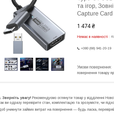
та ігор, Зов
Capture Card
1 474 ₴
Немає в наявності
К
+380 (68) 941-20-19
повернення товару п
⚠️
Зверніть увагу!
Рекомендуємо оглянути товар у відділенні Нов
ак ви одразу перевірите стан, комплектацію та зрозумієте, чи підх
об уникнути зайвих витрат на повернення — будь ласка, перевіря