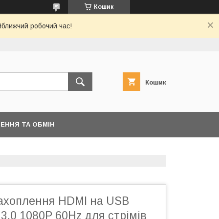
Кошик
йближчий робочий час!
Кошик
ЕННЯ ТА ОБМІН
захоплення HDMI на USB
 3.0 1080P 60Hz для стрімів