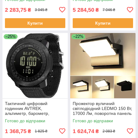
камера (10000mAh, IP68) для
фур, автобу
2 283,75
5 284,50
₴
₴
3 045 ₴
7 046 ₴
Купити
Купити
–25%
–22%
Тактичний цифровий
Прожектор вуличний
годинник AVTREK,
світлодіодний LEDMO 150 Вт,
альтиметр, барометр,
17000 Лм, поворотна панель
компас, крокомір, водозахист
360°, IP65 ( 3000K )
Готово до відправки
Готово до відправки
50 м, нейлоновий ремінець
1 368,75
1 624,74
₴
₴
1 825 ₴
2 083 ₴