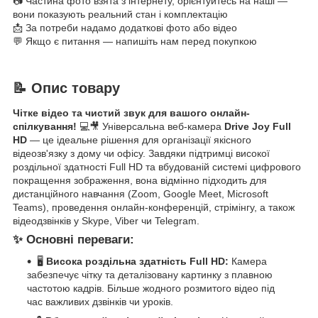
📷 Частина фото взята з інтернету, орієнтуйтесь на наші —
вони показують реальний стан і комплектацію
📩 За потреби надамо додаткові фото або відео
💬 Якщо є питання — напишіть нам перед покупкою
📝 Опис товару
Чітке відео та чистий звук для вашого онлайн-
спілкування!
💻🎥 Універсальна веб-камера
Drive Joy Full
HD
— це ідеальне рішення для організації якісного
відеозв'язку з дому чи офісу. Завдяки підтримці високої
роздільної здатності Full HD та вбудованій системі цифрового
покращення зображення, вона відмінно підходить для
дистанційного навчання (Zoom, Google Meet, Microsoft
Teams), проведення онлайн-конференцій, стрімінгу, а також
відеодзвінків у Skype, Viber чи Telegram.
✨ Основні переваги:
🖥️
Висока роздільна здатність Full HD:
Камера
забезпечує чітку та деталізовану картинку з плавною
частотою кадрів. Більше жодного розмитого відео під
час важливих дзвінків чи уроків.