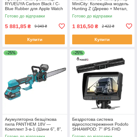
RYUEUYA Carbon Black / C-
MiniCity: Колекційна модель
Blue Rubber для Apple Watch
Hunting Z (Дерево + Метал,
44mm/45mm, карбоновий
251 деталь
Готово до відправки
Готово до відправки
корпус для Епл Вотч
5 881,85
1 816,50
₴
₴
9 049 ₴
2 422 ₴
Купити
Купити
–25%
–25%
Акумуляторна безщіткова
Бездротова система
пила PANTHEM 18V —
відеоспостереження Podofo
Комплект 3-в-1 (Шини 6", 8",
SH4AMPOD: 7" IPS FHD
12")
монітор з DVR та сонячна
Готово до відправки
Готово до відправки