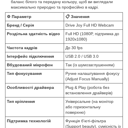
баланс білого та передачу кольору, щоб ви виглядали
максимально природно та професійно в кадрі.
⚙️ Параметр
📋 Значення
Бренд / Серія
Drive Joy Full HD Webcam
Роздільна здатність відео
Full HD (1080P, підтримка до
1920x1080)
Частота кадрів
До 30 fps
Інтерфейс підключення
USB 2.0 / USB 3.0
Вбудований мікрофон
Так (із шумозаглушенням)
Тип фокусування
Ручне налаштування фокусу
(Adjust Focus Manually)
Особливості драйвера
Plug & Play (робота без
встановлення драйверів)
Тип кріплення
Універсальне (на монітор
або горизонтальну
поверхню)
Підтримка технологій
Функція б'юті-фільтра
(Support beauty), сумісність із