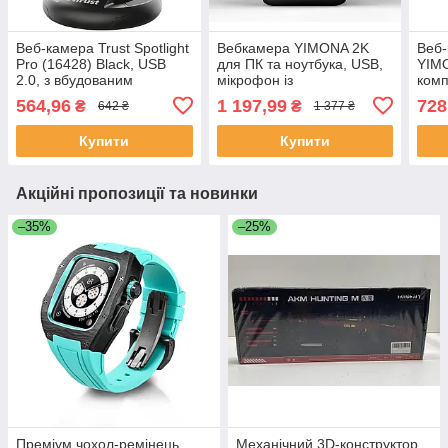
Веб-камера Trust Spotlight
Вебкамера YIMONA 2K
Веб-
Pro (16428) Black, USB
для ПК та ноутбука, USB,
YIM
2.0, з вбудованим
мікрофон із
комп
мікрофоном та
шумозаглушенням,
мікр
564,96
1 197,99
728
₴
₴
642 ₴
1 377 ₴
регульованою LED-
поворот 360°, Plug&Play
каме
підсвіткою
дист
Купити
Купити
Акційні пропозиції та новинки
–35%
–25%
Преміум чохол-ремінець
Механічний 3D-конструктор