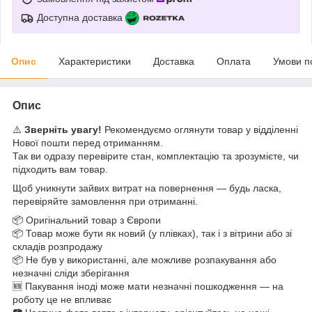
Доступна доставка
Опис
Характеристики
Доставка
Оплата
Умови п
Опис
⚠️
Зверніть увагу!
Рекомендуємо оглянути товар у відділенні
Нової пошти перед отриманням.
Так ви одразу перевірите стан, комплектацію та зрозумієте, чи
підходить вам товар.
Щоб уникнути зайвих витрат на повернення — будь ласка,
перевіряйте замовлення при отриманні.
📦 Оригінальний товар з Європи
📦 Товар може бути як новий (у плівках), так і з вітрини або зі
складів розпродажу
📦 Не був у використанні, але можливе розпакування або
незначні сліди зберігання
🆕 Пакування іноді може мати незначні пошкодження — на
роботу це не впливає