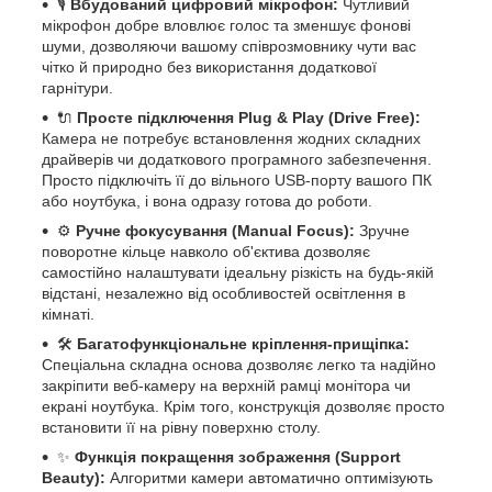
🎙️
Вбудований цифровий мікрофон:
Чутливий
мікрофон добре вловлює голос та зменшує фонові
шуми, дозволяючи вашому співрозмовнику чути вас
чітко й природно без використання додаткової
гарнітури.
🔌
Просте підключення Plug & Play (Drive Free):
Камера не потребує встановлення жодних складних
драйверів чи додаткового програмного забезпечення.
Просто підключіть її до вільного USB-порту вашого ПК
або ноутбука, і вона одразу готова до роботи.
⚙️
Ручне фокусування (Manual Focus):
Зручне
поворотне кільце навколо об'єктива дозволяє
самостійно налаштувати ідеальну різкість на будь-якій
відстані, незалежно від особливостей освітлення в
кімнаті.
🛠️
Багатофункціональне кріплення-прищіпка:
Спеціальна складна основа дозволяє легко та надійно
закріпити веб-камеру на верхній рамці монітора чи
екрані ноутбука. Крім того, конструкція дозволяє просто
встановити її на рівну поверхню столу.
✨
Функція покращення зображення (Support
Beauty):
Алгоритми камери автоматично оптимізують