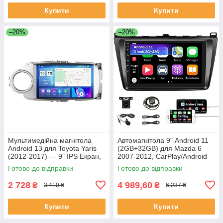
Купити
Купити
–20%
–20%
Мультимедійна магнітола
Автомагнітола 9" Android 11
Android 13 для Toyota Yaris
(2GB+32GB) для Mazda 6
(2012-2017) — 9" IPS Екран,
2007-2012, CarPlay/Android
2/64Gb, GPS, Wi-Fi, Hi-Fi
Auto, GPS, WiFi, Bluetooth,
Готово до відправки
Готово до відправки
Sound (Уцінка)
FM/RDS, USB, камера
2 728
4 989,60
₴
₴
3 410 ₴
6 237 ₴
Купити
Купити