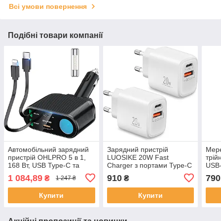
Всі умови повернення
Подібні товари компанії
Автомобільний зарядний
Зарядний пристрій
Мере
пристрій OHLPRO 5 в 1,
LUOSIKE 20W Fast
трій
168 Вт, USB Type-C та
Charger з портами Type-C
USB-
USB, розгалужувач
(PD) та USB (QC3.0) + 2
брит
1 084,89
910
790
₴
₴
1 247 ₴
прикурювача для
кабелі Type-C to Lightning
адап
телефону, планшета та
у комплекті
вимк
Купити
Купити
GPS
пере