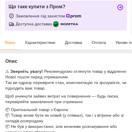
Що таке купити з Пром?
Замовлення під захистом
Доступна доставка
Опис
Характеристики
Доставка
Оплата
Умови п
Опис
⚠️
Зверніть увагу!
Рекомендуємо оглянути товар у відділенні
Нової пошти перед отриманням.
Так ви одразу перевірите стан, комплектацію та зрозумієте, чи
підходить вам товар.
Щоб уникнути зайвих витрат на повернення — будь ласка,
перевіряйте замовлення при отриманні.
📦 Оригінальний товар з Європи
📦 Товар може бути як новий (у плівках), так і з вітрини або зі
складів розпродажу
📦 Не був у використанні, але можливе розпакування або
незначні сліди зберігання