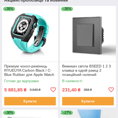
Акційні пропозиції та новинки
–35%
–35%
Преміум чохол-ремінець
Вимикач світла BSEED 1 2 3
RYUEUYA Carbon Black / C-
клавіші в одній рамці 2
Blue Rubber для Apple Watch
позиційний скляний
44mm/45mm, карбоновий
безгвинтовий 10A Сірий
Готово до відправки
В наявності
корпус для Епл Вотч
5 881,85
231,40
₴
₴
9 049 ₴
356 ₴
Купити
Купити
–30%
–27%