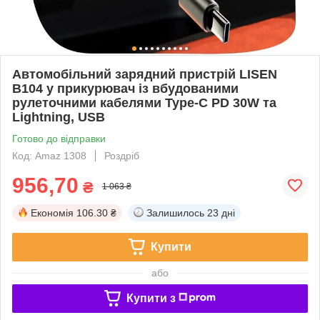
Автомобільний зарядний пристрій LISEN
B104 у прикурювач із вбудованими
рулеточними кабелями Type-C PD 30W та
Lightning, USB
Готово до відправки
Код: Amaz 1308
Роздріб
956,70
₴
1 063 ₴
Економія
106.30 ₴
Залишилось
23 дні
Купити
або
Купити з