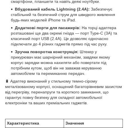
смартфони, планшети та навіть деякі ноутбуки.
Вбудований кабель Lightning (2.4A):
Забезпечує
стабільний та безпечний струм для швидкого живлення
будь-яких моделей iPhone та iPad.
Додаткові порти для пасажирів:
На торці адаптера
розташовані ще два окремі гнізда — порт Type-C (3A) та
класичний порт USB (2.4A). Це дозволяє одночасно
підключати до 4 різних гаджетів прямо під час руху.
Зручна поворотна конструкція:
Штекер у
прикурювач має шарнірний механізм, завдяки якому
корпус зарядки можна нахиляти або повертати під
потрібним кутом, щоб він не заважав керуванню
автомобілем та перемиканню передач.
🔋 Адаптер виконаний у стильному темно-сірому
металізованому корпусі, оснащений багаторівневим захистом
від перегріву, перенапруги та короткого замикання, що
гарантує повну безпеку для складної автомобільної
електроніки та ваших преміальних гаджетів.
Характеристика
Значення