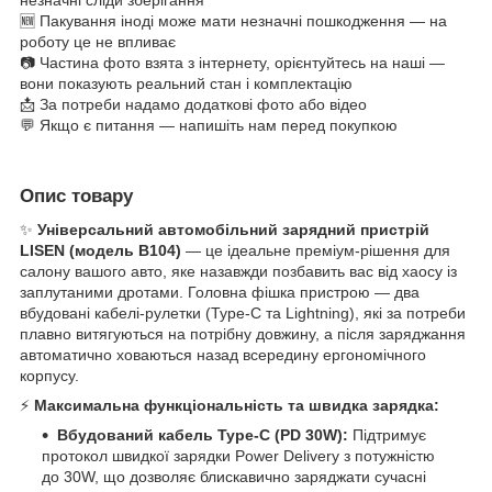
🆕 Пакування іноді може мати незначні пошкодження — на
роботу це не впливає
📷 Частина фото взята з інтернету, орієнтуйтесь на наші —
вони показують реальний стан і комплектацію
📩 За потреби надамо додаткові фото або відео
💬 Якщо є питання — напишіть нам перед покупкою
Опис товару
✨
Універсальний автомобільний зарядний пристрій
LISEN (модель B104)
— це ідеальне преміум-рішення для
салону вашого авто, яке назавжди позбавить вас від хаосу із
заплутаними дротами. Головна фішка пристрою — два
вбудовані кабелі-рулетки (Type-C та Lightning), які за потреби
плавно витягуються на потрібну довжину, а після заряджання
автоматично ховаються назад всередину ергономічного
корпусу.
⚡
Максимальна функціональність та швидка зарядка:
Вбудований кабель Type-C (PD 30W):
Підтримує
протокол швидкої зарядки Power Delivery з потужністю
до 30W, що дозволяє блискавично заряджати сучасні