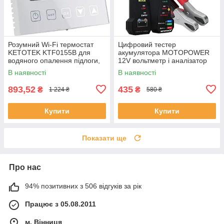
Розумний Wi‑Fi термостат
Цифровий тестер
KETOTEK KTF0155B для
акумулятора MOTOPOWER
водяного опалення підлоги,
12V вольтметр і аналізатор
3 A, сумісний з Alexa та Smart
системи заряджання
В наявності
В наявності
Life/Tuya
генератора LCD дисплей
LED індикація
893,52
435
₴
₴
1 224 ₴
580 ₴
Купити
Купити
Показати ще
Про нас
94% позитивних з 506 відгуків за рік
Працює з 05.08.2011
м. Вінниця