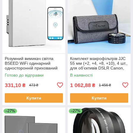
Розумний вимикач світла
Комплект макрофільтрів JJC
BSEED WiFi одинарний
55 мм (+2, +4, +8, +10), 4 шт.,
односторонній прихований
для об’єктивів DSLR Canon,
монтаж білий Alexa Google
Nikon, Sony, Pentax, Olympus,
Готово до відправки
В наявності
Home Smart Life
Fujifilm
331,10
1 062,88
₴
₴
473 ₴
1 456 ₴
Купити
Купити
–27%
–27%