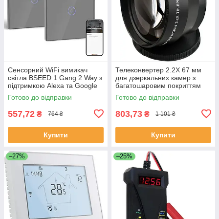
Сенсорний WiFi вимикач
Телеконвертер 2.2X 67 мм
світла BSEED 1 Gang 2 Way з
для дзеркальних камер з
підтримкою Alexa та Google
багатошаровим покриттям
Home сірий
Готово до відправки
Готово до відправки
557,72
803,73
₴
₴
764 ₴
1 101 ₴
Купити
Купити
–27%
–25%