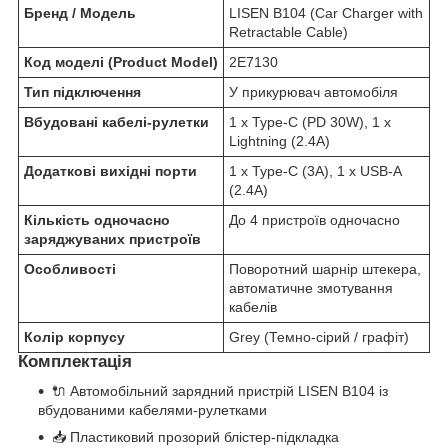
Бренд / Модель
LISEN B104 (Car Charger with
Retractable Cable)
Код моделі (Product Model)
2E7130
Тип підключення
У прикурювач автомобіля
Вбудовані кабелі-рулетки
1 x Type-C (PD 30W), 1 x
Lightning (2.4A)
Додаткові вихідні порти
1 x Type-C (3A), 1 x USB-A
(2.4A)
Кількість одночасно
До 4 пристроїв одночасно
заряджуваних пристроїв
Особливості
Поворотний шарнір штекера,
автоматичне змотування
кабелів
Колір корпусу
Grey (Темно-сірий / графіт)
Комплектація
🔌 Автомобільний зарядний пристрій LISEN B104 із
вбудованими кабелями-рулетками
📥 Пластиковий прозорий блістер-підкладка