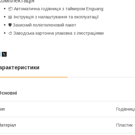
Комплектація
📦 Автоматична годівниця з таймером Enguang
📖 Інструкція з налаштування та експлуатації
🛡️ Захисний поліетиленовий пакет
🎨 Заводська картонна упаковка з ілюстраціями
арактеристики
Основні
ип
Годівниц
атеріал
Пластик