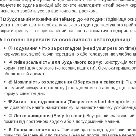
лануєте поїздку на вихідні або хочете налагодити чіткий режим ха
испенсер зробить усе за вас точно за графіком.
⏱️
Вбудований механічний таймер до 48 годин:
Годівниця осн
остатньо виставити необхідну кількість годин до наступного прийом
акрити кришку — і в призначений час вона автоматично відкриється
🔥 Головні переваги та особливості автогодівниці:
🕒
Годування чітко за розкладом (Feed your pets on time)
харчування, запобігаючи переїданню або голодуванню улюбленця
🥩
Універсальність для будь-якого корму:
Конструкція лот
корму, так і для вологого (консерви, паштети). Оскільки кришка 
зберігає свій аромат.
🧊
Можливість охолодження (Збереження свіжості):
Під з
невеликий акумулятор холоду (холодоелемент) або лід, що вкра
корму у спекотні дні.
🛡️
Захист від відкривання (Tamper resistant design):
Міцна
не дозволять навіть найхитрішому чи найактивнішому улюбленцю
🧼
Легке очищення (Easy to clean):
Внутрішній пластиковий 
помити під проточною водою або в посудомийній машині.
🔋
Повна автономність:
Пристрій працює від однієї звичайної
повністю безпечний для тварини (немає дротів, які можна перегр