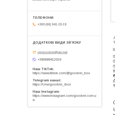
+380 (68) 941-20-19
Т
Щ
vingoodvin@ukr.net

+380689412019


Наш TikTok

https://www.tiktok.com/@goodvin_box

Telegram канал

https://t.me/goodvin_rbox

Наш Instagram
https://www.instagram.com/goodvin.com.u
a
н