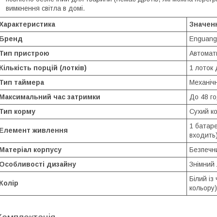
вимкнення світла в домі.
Характеристика
Значен
Бренд
Enguang
Тип пристрою
Автомат
Кількість порцій (лотків)
1 лоток
Тип таймера
Механіч
Максимальний час затримки
До 48 г
Тип корму
Сухий ко
1 батаре
Елемент живлення
входить
Матеріал корпусу
Безпечни
Особливості дизайну
Знімний 
Білий із
Колір
кольору)