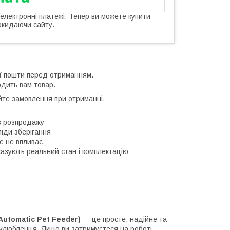
 електронні платежі. Тепер ви можете купити
окидаючи сайту.
ої пошти перед отриманням.
одить вам товар.
йте замовлення при отриманні.
дів розпродажу
ліди зберігання
е не впливає
казують реальний стан і комплектацію
utomatic Pet Feeder)
— це просте, надійне та
улюбленця. Якщо ви затримуєтеся на роботі,