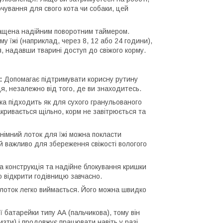
рчування для свого кота чи собаки, цей
ащена надійним поворотним таймером.
у їжі (наприклад, через 8, 12 або 24 години),
, надавши тварині доступ до свіжого корму.
:
Допомагає підтримувати корисну рутину
, незалежно від того, де ви знаходитесь.
ка підходить як для сухого гранульованого
закривається щільно, корм не завітрюється та
німний лоток для їжі можна покласти
й важливо для збереження свіжості вологого
 конструкція та надійне блокування кришки
 відкрити годівницю завчасно.
лоток легко виймається. Його можна швидко
 батарейки типу АА (пальчикова), тому він
изти) і продовжує працювати навіть у разі