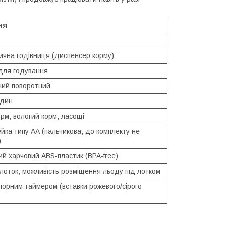
ня
ична годівниця (диспенсер корму)
 для годування
ний поворотний
один
рм, вологий корм, ласощі
йка типу АА (пальчикова, до комплекту не
)
й харчовий ABS-пластик (BPA-free)
лоток, можливість розміщення льоду під лотком
 чорним таймером (вставки рожевого/сірого