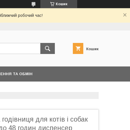
Кошик
йближчий робочий час!
Кошик
ЕННЯ ТА ОБМІН
годівниця для котів і собак
до 48 годин диспенсер