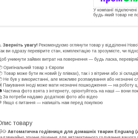
У компанії підключені
будь-який товар не п
⚠️
Зверніть увагу!
Рекомендуємо оглянути товар у відділенні Нов
ак ви одразу перевірите стан, комплектацію та зрозумієте, чи підх
об уникнути зайвих витрат на повернення — будь ласка, перевіря
 Оригінальний товар з Європи
 Товар може бути як новий (у плівках), так і з вітрини або зі скла
 Не був у використанні, але можливе розпакування або незначні с
 Пакування іноді може мати незначні пошкодження — на роботу ц
 Частина фото взята з інтернету, орієнтуйтесь на наші — вони по
 За потреби надамо додаткові фото або відео
 Якщо є питання — напишіть нам перед покупкою
Опис товару
🐱🐶
Автоматична годівниця для домашніх тварин Enguang (A
адзвичайно зручне рішення для автоматичного годування вашого 