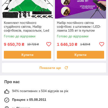
Комплект постійного
Набір постійного світла
студійного світла, Набір
софтбокс з штативом і LED-
софтбоксів, парасольок, Led
лампа 105 вт із пультом
ламп, ворота для фонів,
Готово до відправки
Готово до відправки
фони в комплекті
9 650,70
1 646,10
₴
₴
10 723 ₴
1 829 ₴
Купити
Купити
Показати ще
Про нас
94% позитивних з 504 відгуків за рік
Працює з 05.08.2011