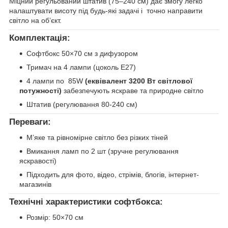
Міцний регульований штатив (75–240 см) дає змогу легко
налаштувати висоту під будь-які задачі і точно направити
світло на об’єкт.
Комплектація:
Софтбокс 50×70 см з дифузором
Тримач на 4 лампи (цоколь E27)
4 лампи по 85W
(еквівалент 3200 Вт світлової
потужності)
забезпечують яскраве та природне світло
Штатив (регулювання 80-240 см)
Переваги:
М’яке та рівномірне світло без різких тіней
Вмикання ламп по 2 шт (зручне регулювання
яскравості)
Підходить для фото, відео, стрімів, блогів, інтернет-
магазинів
Технічні характеристики софтбокса:
Розмір: 50×70 см