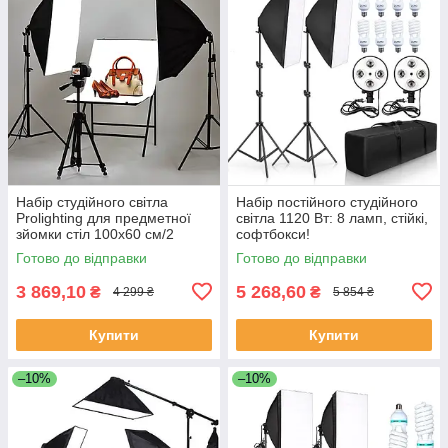
Набір студійного світла
Набір постійного студійного
Prolighting для предметної
світла 1120 Вт: 8 ламп, стійкі,
зйомки стіл 100х60 см/2
софтбокси!
софтбокса 50х70 см/2
Готово до відправки
Готово до відправки
штатива
3 869,10
5 268,60
₴
₴
4 299 ₴
5 854 ₴
Купити
Купити
–10%
–10%