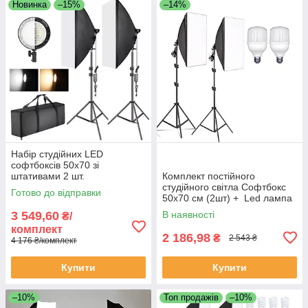
Новинка
–15%
–14%
Набір студійних LED
софтбоксів 50х70 зі
штативами 2 шт.
Комплект постійного
студійного світла Софтбокс
Готово до відправки
50х70 см (2шт) + Led лампа
50W (2шт) + штатив 210
3 549,60
В наявності
₴/
см(2шт)
комплект
2 186,98
₴
2 543 ₴
4 176 ₴/комплект
Купити
Купити
–10%
Топ продажів
–10%