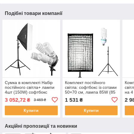
Подібні товари компанії
Сумка в комплекті Набір
Комплект постійного
Комп
постійного світла+ лампи
світла: софтбокс із сотами
світ
4шт (150W) софтбокс
50×70 см, лампа 85W (85
на 4
50*70см+ стійка 240см
Вт), штатив
штат
3 052,72
1 531
2 9
₴
₴
3 469 ₴
Купити
Купити
Акційні пропозиції та новинки