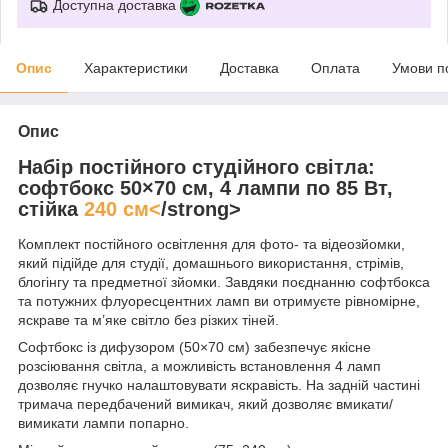
Доступна доставка
Опис
Характеристики
Доставка
Оплата
Умови п
Опис
Набір постійного студійного світла:
софтбокс 50×70 см, 4 лампи по 85 Вт,
стійка
240 см<
/strong>
Комплект постійного освітлення для фото- та відеозйомки,
який підійде для студії, домашнього використання, стрімів,
блогінгу та предметної зйомки. Завдяки поєднанню софтбокса
та потужних флуоресцентних ламп ви отримуєте рівномірне,
яскраве та м’яке світло без різких тіней.
Софтбокс із дифузором (50×70 см) забезпечує якісне
розсіювання світла, а можливість встановлення 4 ламп
дозволяє гнучко налаштовувати яскравість. На задній частині
тримача передбачений вимикач, який дозволяє вмикати/
вимикати лампи попарно.