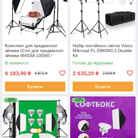
Комплект для предметної
Набір постійного світла Visico
зйомки (Стіл для предметної
Mikrosat FL-EB6060-2 Double
зйомки MASSA 100/60 /
Kit
софтбокси)
В наявності
Готово до відправки
6 183,90
2 635,20
₴
₴
6 871 ₴
2 928 ₴
Купити
Купити
–10%
–10%