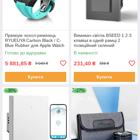
Преміум чохол-ремінець
Вимикач світла BSEED 1 2 3
RYUEUYA Carbon Black / C-
клавіші в одній рамці 2
Blue Rubber для Apple Watch
позиційний скляний
44mm/45mm, карбоновий
безгвинтовий 10A Сірий
Готово до відправки
В наявності
корпус для Епл Вотч
5 881,85
231,40
₴
₴
9 049 ₴
356 ₴
Купити
Купити
–30%
–27%