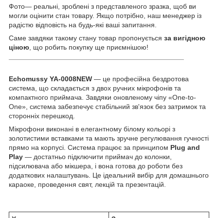
Фото— реальні, зроблені з представленого зразка, щоб ви
могли оцінити стан товару. Якщо потрібно, наш менеджер із
радістю відповість на будь-які ваші запитання.
Саме завдяки такому стану товар пропонується
за вигідною
ціною
, що робить покупку ще приємнішою!
_____________________________________________
Echomussy YA-0008NEW
— це професійна бездротова
система, що складається з двох ручних мікрофонів та
компактного приймача. Завдяки оновленому чіпу «One-to-
One», система забезпечує стабільний зв'язок без затримок та
сторонніх перешкод.
Мікрофони виконані в елегантному білому кольорі з
золотистими вставками та мають зручне регулювання гучності
прямо на корпусі. Система працює за принципом
Plug and
Play
— достатньо підключити приймач до колонки,
підсилювача або мікшера, і вона готова до роботи без
додаткових налаштувань. Це ідеальний вибір для домашнього
караоке, проведення свят, лекцій та презентацій.