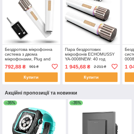
Бездротова мікрофонна
Пара бездротових
Безд
система з двома
мікрофонів ECHOMUSSY
сист
мікрофонами, Plug and
YA-0008NEW: 40 год
0008
Play, до 40 годин роботи,
роботи, радіус 60 м, LED-
прий
792,88
1 945,68
1 0
₴
₴
901 ₴
2 211 ₴
білий (VHF/UHF)
підсвітка та регулювання
вока
гучності
для 
Купити
Купити
Акційні пропозиції та новинки
–35%
–35%