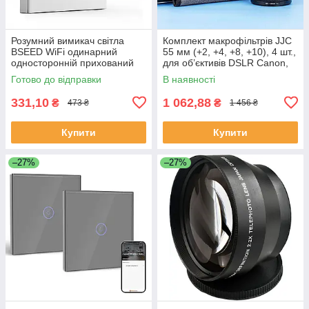
Розумний вимикач світла
Комплект макрофільтрів JJC
BSEED WiFi одинарний
55 мм (+2, +4, +8, +10), 4 шт.,
односторонній прихований
для об’єктивів DSLR Canon,
монтаж білий Alexa Google
Nikon, Sony, Pentax, Olympus,
Готово до відправки
В наявності
Home Smart Life
Fujifilm
331,10
1 062,88
₴
₴
473 ₴
1 456 ₴
Купити
Купити
–27%
–27%