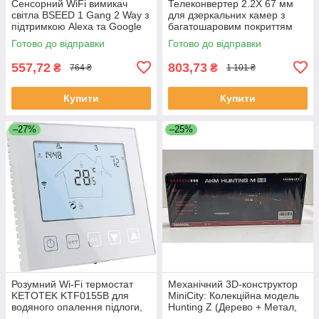
Сенсорний WiFi вимикач
Телеконвертер 2.2X 67 мм
світла BSEED 1 Gang 2 Way з
для дзеркальних камер з
підтримкою Alexa та Google
багатошаровим покриттям
Home сірий
Готово до відправки
Готово до відправки
557,72
803,73
₴
₴
764 ₴
1 101 ₴
Купити
Купити
–27%
–25%
Розумний Wi‑Fi термостат
Механічний 3D-конструктор
KETOTEK KTF0155B для
MiniCity: Колекційна модель
водяного опалення підлоги,
Hunting Z (Дерево + Метал,
3 A, сумісний з Alexa та Smart
251 деталь