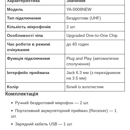
Характеристика
Значення
Модель
YA-0008NEW
Тип підключення
Бездротове (UHF)
Кількість мікрофонів
2 шт.
Особливості чіпа
Upgraded One-to-One Chip
Час роботи в режимі
до 40 годин
очікування
Функція підключення
Plug and Play (автоматичне
сполучення)
Інтерфейс приймача
Jack 6.3 мм (з перехідником
на 3.5 мм)
Колір
Білий із золотистим
Комплектація
Ручний бездротовий мікрофон — 2 шт.
Портативний акумуляторний приймач (Receiver) — 1
шт.
Зарядний кабель USB — 1 шт.