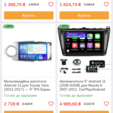
1 368,75
1 624,74
₴
₴
1 825 ₴
2 083 ₴
Купити
Купити
–20%
–20%
Мультимедійна магнітола
Автомагнітола 9" Android 11
Android 13 для Toyota Yaris
(2GB+32GB) для Mazda 6
(2012-2017) — 9" IPS Екран,
2007-2012, CarPlay/Android
2/64Gb, GPS, Wi-Fi, Hi-Fi
Auto, GPS, WiFi, Bluetooth,
Готово до відправки
Готово до відправки
Sound (Уцінка)
FM/RDS, USB, камера
2 728
4 989,60
₴
₴
3 410 ₴
6 237 ₴