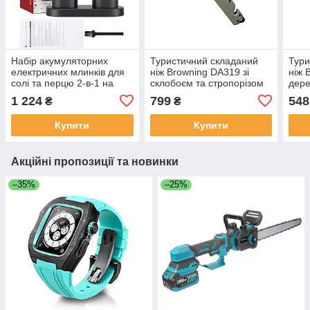
Набір акумуляторних
Туристичний складаний
Тури
електричних млинків для
ніж Browning DA319 зі
ніж 
солі та перцю 2-в-1 на
склобоєм та стропорізом
дере
підставці (Electric Grinder
(27 см, сталь 440C)
скло
1 224
799
548
₴
₴
Set Rechargeable),
(24 
автоматичний под
Купити
Купити
Акційні пропозиції та новинки
–35%
–25%