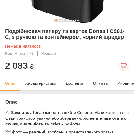
Подрібнювач паперу та карток Bonsaii C261-
C, з ручкою та контейнером, чорний шредер
Немає в наявності
Код: Amaz 471
Роздріб
2 083
₴
Опис
Характеристики
Доставка
Оплата
Умови п
Опис
⚠️
Важливо:
Товар імпортований із Європи. Можливі незначні
сліди транспортування або зберігання, які
не впливають на
функціональність та якість роботи
.
Усі фото —
реальні
, зроблені з представленого зразка.