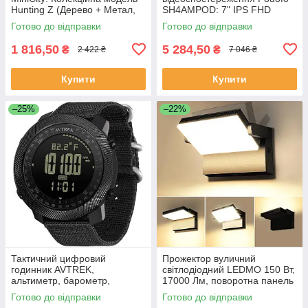
Hunting Z (Дерево + Метал,
SH4AMPOD: 7" IPS FHD
251 деталь
монітор з DVR та сонячна
Готово до відправки
Готово до відправки
камера (10000mAh, IP68) для
фур, автобу
1 816,50
5 284,50
₴
₴
2 422 ₴
7 046 ₴
Купити
Купити
–25%
–22%
Тактичний цифровий
Прожектор вуличний
годинник AVTREK,
світлодіодний LEDMO 150 Вт,
альтиметр, барометр,
17000 Лм, поворотна панель
компас, крокомір, водозахист
360°, IP65 ( 3000K )
Готово до відправки
Готово до відправки
50 м, нейлоновий ремінець