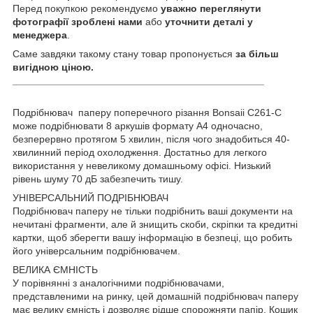
Перед покупкою рекомендуємо
уважно переглянути
фотографії зроблені нами
або
уточнити деталі у
менеджера
.
Саме завдяки такому стану товар пропонується
за більш
вигідною ціною.
_____________________________________________
Подрібнювач паперу поперечного різання Bonsaii C261-C
може подрібнювати 8 аркушів формату А4 одночасно,
безперервно протягом 5 хвилин, після чого знадобиться 40-
хвилинний період охолодження. Достатньо для легкого
використання у невеликому домашньому офісі. Низький
рівень шуму 70 дБ забезпечить тишу.
УНІВЕРСАЛЬНИЙ ПОДРІБНЮВАЧ
Подрібнювач паперу не тільки подрібнить ваші документи на
нечитані фрагменти, але й знищить скоби, скріпки та кредитні
картки, щоб зберегти вашу інформацію в безпеці, що робить
його універсальним подрібнювачем.
ВЕЛИКА ЄМНІСТЬ
У порівнянні з аналогічними подрібнювачами,
представленими на ринку, цей домашній подрібнювач паперу
має велику ємність і дозволяє рідше спорожняти папір. Кошик