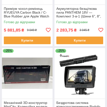
Преміум чохол-ремінець
Акумуляторна безщіткова
RYUEUYA Carbon Black / C-
пила PANTHEM 18V —
Blue Rubber для Apple Watch
Комплект 3-в-1 (Шини 6", 8",
44mm/45mm, карбоновий
12")
Готово до відправки
Готово до відправки
корпус для Епл Вотч
5 881,85
2 283,75
₴
₴
9 049 ₴
3 045 ₴
Купити
Купити
–25%
–25%
Механічний 3D-конструктор
Бездротова система
MiniCity: Колекційна модель
відеоспостереження Podofo