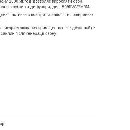
ну 1000 мг/год дозволяє виробляти озон
змінні трубки та дифузори, див. B095WVPM5M.
ливі частинки з повітря та запобігти поширенню
 невикористовуваних приміщеннях. Не дозволяйте
вилин після генерації озону.
ор