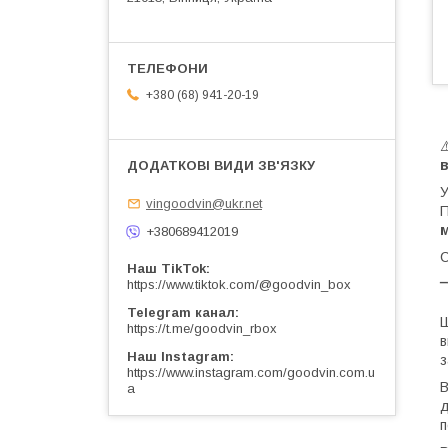
+380 (68) 941-20-19
в
У
vingoodvin@ukr.net
П
+380689412019
С
Наш TikTok
_
https://www.tiktok.com/@goodvin_box
Telegram канал
Ш
https://t.me/goodvin_rbox
в
Наш Instagram
з
https://www.instagram.com/goodvin.com.u
В
a
д
п