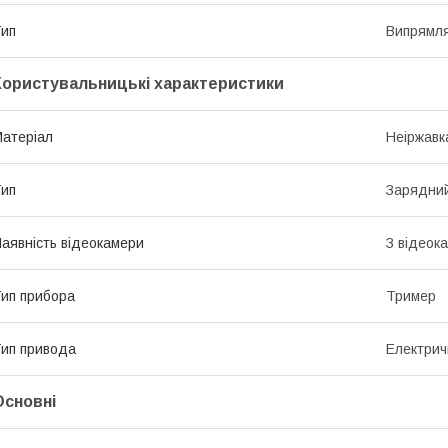
ип
Випрямля
Користувальницькі характеристики
атеріал
Неіржавк
ип
Зарядний
аявність відеокамери
З відеок
ип прибора
Тример
ип привода
Електрич
Основні