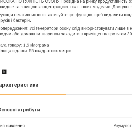
ИСОКА ПОТУЖНІСТЬ ОЗОНУ Провідна на ринку продуктивність озо
видше та з вищою концентрацією, ніж в інших моделях. Доступні 
ункція негативних іонів: активуйте цю функцію, щоб видалити шкід
ірусів і бактерій.
опередження: Усі генератори озону слід використовувати лише в
юдям або домашнім тваринам заходити в приміщення протягом 30 х
ага товару: 1,5 кілограма
лоща підлоги: 55 квадратних метрів
арактеристики
Основні атрибути
ип живлення
Акумулят