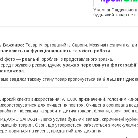
У компанії підключені
будь-який товар не п
⚠️
Важливо:
Товар імпортований із Європи. Можливі незначні сліди
пливають на функціональність та якість роботи
.
сі фото —
реальні
, зроблені з представленого зразка.
еред покупкою рекомендуємо
уважно переглянути
фотографії 
менеджера
.
аме завдяки такому стану товар пропонується
за більш вигідною
____________________________________________
ирокий спектр використання: AH1000 призначений, головним чином
икористовуватися для очищення повітря. Очищена озонована вода
апобігти інфекціям та зробити дитячі товари, фрукти, овочі, зубні щ
ИДАЛЯЄ ЗАПАХИ - Легко усуває будь-які запахи, спричинені курінн
омашніх тварин. Озон, що утворюється, зв'язується з молекулами за
еретвориться на кисень, придатний для дихання.