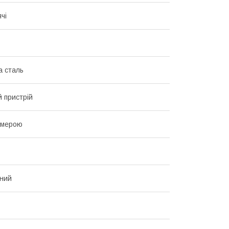
чі
а сталь
 пристрій
амерою
ний