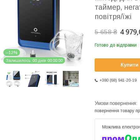
таймер, нега
повітря/їжі
4 979,
5 658 ₴
Готово до відправки
–12%
Залишилось
0
0
днів
0
0
0
0
0
0
Купити
+380 (68) 941-20-19
повернення товару п