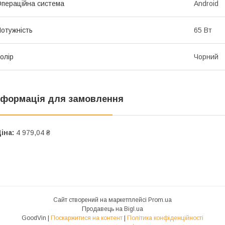
пераційна система
Android
отужність
65 Вт
олір
Чорний
нформація для замовлення
іна:
4 979,04 ₴
Сайт створений на маркетплейсі
Prom.ua
Продавець на Bigl.ua
GoodVin |
Поскаржитися на контент
|
Політика конфіденційності