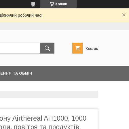
Кошик
йближчий робочий час!
Кошик
ЕННЯ ТА ОБМІН
ону Airthereal AH1000, 1000
оди, повітря та продуктів,