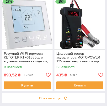
–27%
–25%
Розумний Wi‑Fi термостат
Цифровий тестер
KETOTEK KTF0155B для
акумулятора MOTOPOWER
водяного опалення підлоги,
12V вольтметр і аналізатор
3 A, сумісний з Alexa та Smart
системи заряджання
В наявності
В наявності
Life/Tuya
генератора LCD дисплей
LED індикація
893,52
435
₴
₴
1 224 ₴
580 ₴
Купити
Купити
Показати ще