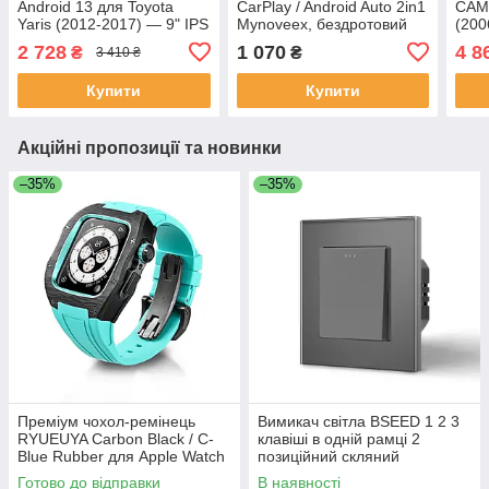
Android 13 для Toyota
CarPlay / Android Auto 2in1
CAM
Yaris (2012-2017) — 9" IPS
Mynoveex, бездротовий
(200
Екран, 2/64Gb, GPS, Wi-Fi,
перехідник для
2/64
2 728
1 070
4 8
₴
₴
3 410 ₴
Hi-Fi Sound (Уцінка)
автомобіля Bluetooth 5.3 &
Безд
WiFi 6
CarP
Купити
Купити
Hi-F
Акційні пропозиції та новинки
–35%
–35%
Преміум чохол-ремінець
Вимикач світла BSEED 1 2 3
RYUEUYA Carbon Black / C-
клавіші в одній рамці 2
Blue Rubber для Apple Watch
позиційний скляний
44mm/45mm, карбоновий
безгвинтовий 10A Сірий
Готово до відправки
В наявності