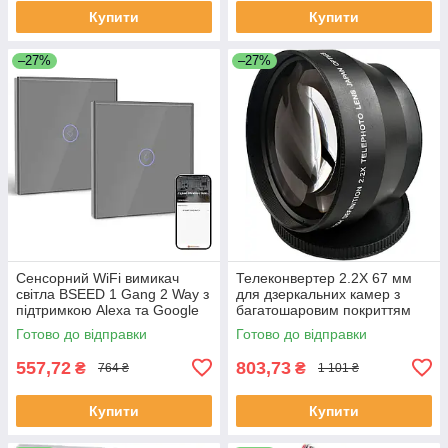
Купити
Купити
–27%
–27%
Сенсорний WiFi вимикач
Телеконвертер 2.2X 67 мм
світла BSEED 1 Gang 2 Way з
для дзеркальних камер з
підтримкою Alexa та Google
багатошаровим покриттям
Home сірий
Готово до відправки
Готово до відправки
557,72
803,73
₴
₴
764 ₴
1 101 ₴
Купити
Купити