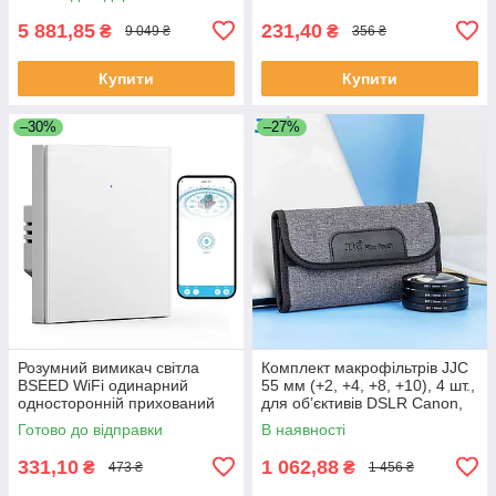
корпус для Епл Вотч
5 881,85
231,40
₴
₴
9 049 ₴
356 ₴
Купити
Купити
–30%
–27%
Розумний вимикач світла
Комплект макрофільтрів JJC
BSEED WiFi одинарний
55 мм (+2, +4, +8, +10), 4 шт.,
односторонній прихований
для об’єктивів DSLR Canon,
монтаж білий Alexa Google
Nikon, Sony, Pentax, Olympus,
Готово до відправки
В наявності
Home Smart Life
Fujifilm
331,10
1 062,88
₴
₴
473 ₴
1 456 ₴