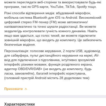
можете переглядати веб-сторінки та використовувати будь-які
програми, такі як GPS-карти, YouTube, TikTok, Spotify тощо.
Різні способи відтворення медіа: вбудований мікрофон,
мобільна система Bluetooth для iOS та Android. Високоякісний
цифровий стерео FM-тюнер (FM) може автоматично/
напівавтоматично та точно шукати радіостанції. Ви можете
заздалегідь контролювати гучність кожного динаміка. Навіть
якщо вам здається, що голос тихий, ви можете підключити
зовнішній мікрофон, що входить до комплекту. Це забезпечить
безпечніше водіння.
Персоналізація: голосове керування, 2 порти USB, аудіовихід
для сабвуфера, пульт дистанційного керування на кермі, AV-
вхід для підключення з підголівника, інтуїтивно зрозумілий
інтерфейс різними мовами, функція розділеного екрана,
адаптер OBD/DVR/DAB+ (не входить до комплекту, будь
ласка, замовляйте), багатий інтерфейс користувача,
(головний пристрій Android містить 28 додаткових тем)
Приховати
Характеристики