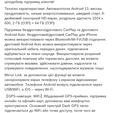
цілодобову підтримку клієнтів!
Технічні характеристики: Автомагнітола Android 13, висока
продуктивність, низьке енергоспоживання, швидкий старт, 9-
дюймовий сенсорний HD-екран, роздільна здатність 1024 x
600, 2 ГБ (ОЗП) + 64 ГБ (ПЗП)
Підтримка бездротового/дротового CarPlay та дротового
Android Auto: бездротовий/дротовий CarPlay для iPhone
можна використовувати через Bluetooth/Wi-Fi/USB-з'єднання;
дротовий Android Auto можна використовувати через
оригінальний кабель передачі даних, підключення
відбувається за лічені секунди. Використовуючи розумний
голосовий помічник або торкаючись дисплея, ви можете
отримувати вказівки, здійснювати дзвінки, надсилати та
отримувати повідомлення, насолоджуватися музикою тощо.
Mirror Link: за допомогою цієї функції ви можете
синхронізувати екран телефону з екраном відеокамери
автомобіля. Телефони Android можуть підключатися через
USB/WiFi, а iOS – через Wi-Fi.
【GPS-навігація, WiFi】Вбудований GPS-приймач, підтримка
онлайн та офлайн-карт, допомагає вам комфортно
орієнтуватися. Основний пристрій Dash GPS легко
підключається до WiFi або точки доступу, після чого ви