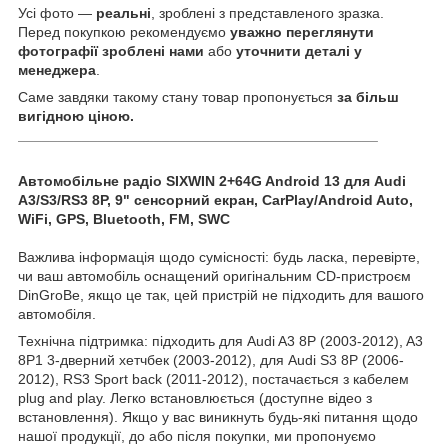
Усі фото —
реальні
, зроблені з представленого зразка.
Перед покупкою рекомендуємо
уважно переглянути
фотографії зроблені нами
або
уточнити деталі у
менеджера
.
Саме завдяки такому стану товар пропонується
за більш
вигідною ціною.
_____________________________________________
Автомобільне радіо SIXWIN 2+64G Android 13 для Audi
A3/S3/RS3 8P, 9" сенсорний екран, CarPlay/Android Auto,
WiFi, GPS, Bluetooth, FM, SWC
Важлива інформація щодо сумісності: будь ласка, перевірте,
чи ваш автомобіль оснащений оригінальним CD-пристроєм
DinGroBe, якщо це так, цей пристрій не підходить для вашого
автомобіля.
Технічна підтримка: підходить для Audi A3 8P (2003-2012), A3
8P1 3-дверний хетчбек (2003-2012), для Audi S3 8P (2006-
2012), RS3 Sport back (2011-2012), постачається з кабелем
plug and play. Легко встановлюється (доступне відео з
встановлення). Якщо у вас виникнуть будь-які питання щодо
нашої продукції, до або після покупки, ми пропонуємо