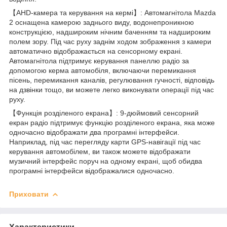
【AHD-камера та керування на кермі】: Автомагнітола Mazda
2 оснащена камерою заднього виду, водонепроникною
конструкцією, надшироким нічним баченням та надшироким
полем зору. Під час руху заднім ходом зображення з камери
автоматично відображається на сенсорному екрані.
Автомагнітола підтримує керування панеллю радіо за
допомогою керма автомобіля, включаючи перемикання
пісень, перемикання каналів, регулювання гучності, відповідь
на дзвінки тощо, ви можете легко виконувати операції під час
руху.
【Функція розділеного екрана】: 9-дюймовий сенсорний
екран радіо підтримує функцію розділеного екрана, яка може
одночасно відображати два програмні інтерфейси.
Наприклад, під час перегляду карти GPS-навігації під час
керування автомобілем, ви також можете відображати
музичний інтерфейс поруч на одному екрані, щоб обидва
програмні інтерфейси відображалися одночасно.
Приховати