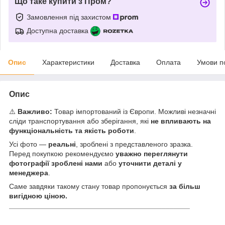
Що таке купити з Пром?
Замовлення під захистом
Доступна доставка
Опис
Характеристики
Доставка
Оплата
Умови п
Опис
⚠️
Важливо:
Товар імпортований із Європи. Можливі незначні
сліди транспортування або зберігання, які
не впливають на
функціональність та якість роботи
.
Усі фото —
реальні
, зроблені з представленого зразка.
Перед покупкою рекомендуємо
уважно переглянути
фотографії зроблені нами
або
уточнити деталі у
менеджера
.
Саме завдяки такому стану товар пропонується
за більш
вигідною ціною.
_____________________________________________