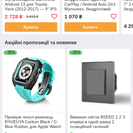
Android 13 для Toyota
CarPlay / Android Auto 2in1
7" 2
Yaris (2012-2017) — 9" IPS
Mynoveex, бездротовий
безд
Екран, 2/64Gb, GPS, Wi-Fi,
перехідник для
CarP
2 728
1 070
₴
₴
3 410 ₴
Hi-Fi Sound (Уцінка)
автомобіля Bluetooth 5.3 &
Fi, 
WiFi 6
FM/
4 2
Купити
Купити
Акційні пропозиції та новинки
–35%
–35%
Преміум чохол-ремінець
Вимикач світла BSEED 1 2 3
RYUEUYA Carbon Black / C-
клавіші в одній рамці 2
Blue Rubber для Apple Watch
позиційний скляний
44mm/45mm, карбоновий
безгвинтовий 10A Сірий