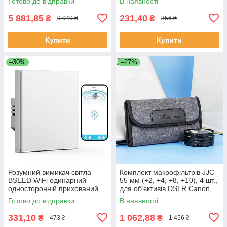
Готово до відправки
В наявності
корпус для Епл Вотч
5 881,85
231,40
₴
₴
9 049 ₴
356 ₴
Купити
Купити
–30%
–27%
Розумний вимикач світла
Комплект макрофільтрів JJC
BSEED WiFi одинарний
55 мм (+2, +4, +8, +10), 4 шт.,
односторонній прихований
для об’єктивів DSLR Canon,
монтаж білий Alexa Google
Nikon, Sony, Pentax, Olympus,
Готово до відправки
В наявності
Home Smart Life
Fujifilm
331,10
1 062,88
₴
₴
473 ₴
1 456 ₴