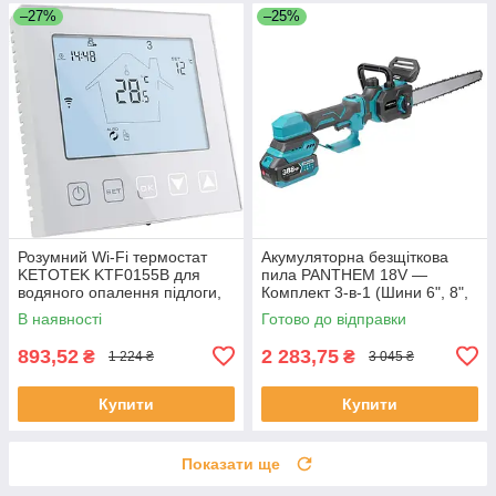
–27%
–25%
Розумний Wi‑Fi термостат
Акумуляторна безщіткова
KETOTEK KTF0155B для
пила PANTHEM 18V —
водяного опалення підлоги,
Комплект 3-в-1 (Шини 6", 8",
3 A, сумісний з Alexa та Smart
12")
В наявності
Готово до відправки
Life/Tuya
893,52
2 283,75
₴
₴
1 224 ₴
3 045 ₴
Купити
Купити
Показати ще