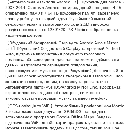
【Автомобільна магнітола Android 13】Підходить для Mazda 2
2007-2014. Система Android: чотириядерний процесор, 4 ГБ
оперативної пам'яті + 64 ГБ вбудованої пам'яті, забезпечує
плавну роботу та швидкий відгук. 9-дюймовий ємнісний
сенсорний екран із загартованого скла 2.5D з високою
роздільною здатністю 1280*720 IPS. Чіткіше зображення та
насиченіші кольори.
【Вбудований бездротовий Carplay та Android Auto з Mirror
Link】Вбудований бездротовий Carplay та дротовий Android
Auto, підтримка використання розумного голосового
помічника або сенсорного дисплея, ви можете здійснювати
дзвінки, надсилати та отримувати повідомлення,
насолоджуватися музикою тощо. Розумніший, безпечніший та
цікавіший спосіб користуватися телефоном в автомобілі, щоб
залишатися зосередженим, на зв'язку та розважатися.
Автомагнітола підтримує IOS/Android Mirror Link, відображає
екран телефону на дисплеї пристрою, ви можете
використовувати програми, музику та відео телефону.
【GPS-навігація та WiFi】Автомобільний радіоприймач Mazda
2 із системою позиціонування GPS/BDS, попередньо
встановленою програмою Google Offline Maps. Завдяки
підключенню WiFi онлайн-карти працюють ідеально, ви також
можете завантажувати додатки з Play Store, такі як YouTube,