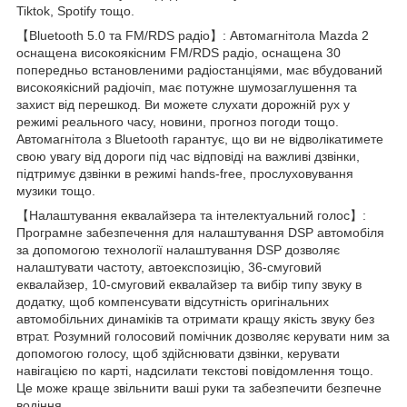
Tiktok, Spotify тощо.
【Bluetooth 5.0 та FM/RDS радіо】: Автомагнітола Mazda 2
оснащена високоякісним FM/RDS радіо, оснащена 30
попередньо встановленими радіостанціями, має вбудований
високоякісний радіочіп, має потужне шумозаглушення та
захист від перешкод. Ви можете слухати дорожній рух у
режимі реального часу, новини, прогноз погоди тощо.
Автомагнітола з Bluetooth гарантує, що ви не відволікатимете
свою увагу від дороги під час відповіді на важливі дзвінки,
підтримує дзвінки в режимі hands-free, прослуховування
музики тощо.
【Налаштування еквалайзера та інтелектуальний голос】:
Програмне забезпечення для налаштування DSP автомобіля
за допомогою технології налаштування DSP дозволяє
налаштувати частоту, автоекспозицію, 36-смуговий
еквалайзер, 10-смуговий еквалайзер та вибір типу звуку в
додатку, щоб компенсувати відсутність оригінальних
автомобільних динаміків та отримати кращу якість звуку без
втрат. Розумний голосовий помічник дозволяє керувати ним за
допомогою голосу, щоб здійснювати дзвінки, керувати
навігацією по карті, надсилати текстові повідомлення тощо.
Це може краще звільнити ваші руки та забезпечити безпечне
водіння.