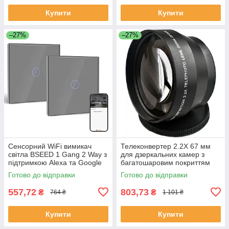
Купити
Купити
–27%
–27%
Сенсорний WiFi вимикач
Телеконвертер 2.2X 67 мм
світла BSEED 1 Gang 2 Way з
для дзеркальних камер з
підтримкою Alexa та Google
багатошаровим покриттям
Home сірий
Готово до відправки
Готово до відправки
557,72
803,73
₴
₴
764 ₴
1 101 ₴
Купити
Купити