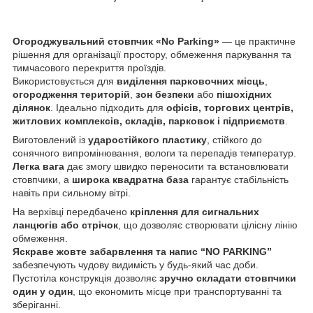
Огороджувальний стовпчик «No Parking»
— це практичне
рішення для організації простору, обмеження паркування та
тимчасового перекриття проїздів.
Використовується для
виділення парковочних місць
,
огородження територій
,
зон безпеки
або
пішохідних
ділянок
. Ідеально підходить для
офісів, торгових центрів,
житлових комплексів, складів, парковок і підприємств
.
Виготовлений із
ударостійкого пластику
, стійкого до
сонячного випромінювання, вологи та перепадів температур.
Легка вага
дає змогу швидко переносити та встановлювати
стовпчики, а
широка квадратна база
гарантує стабільність
навіть при сильному вітрі.
На верхівці передбачено
кріплення для сигнальних
ланцюгів або стрічок
, що дозволяє створювати цілісну лінію
обмеження.
Яскраве жовте забарвлення та напис “NO PARKING”
забезпечують чудову видимість у будь-який час доби.
Пустотіла конструкція дозволяє
зручно складати стовпчики
один у один
, що економить місце при транспортуванні та
зберіганні.