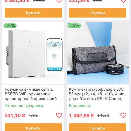
5 881,85
231,40
₴
₴
9 049 ₴
356 ₴
Купити
Купити
–30%
–27%
Розумний вимикач світла
Комплект макрофільтрів JJC
BSEED WiFi одинарний
55 мм (+2, +4, +8, +10), 4 шт.,
односторонній прихований
для об’єктивів DSLR Canon,
монтаж білий Alexa Google
Nikon, Sony, Pentax, Olympus,
Готово до відправки
В наявності
Home Smart Life
Fujifilm
331,10
1 062,88
₴
₴
473 ₴
1 456 ₴
Купити
Купити