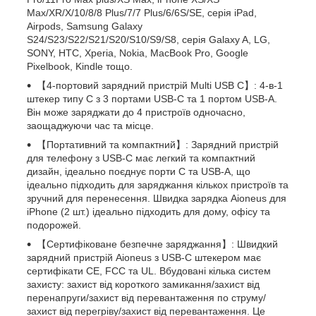
Max/XR/X/10/8/8 Plus/7/7 Plus/6/6S/SE, серія iPad,
Airpods, Samsung Galaxy
S24/S23/S22/S21/S20/S10/S9/S8, серія Galaxy A, LG,
SONY, HTC, Xperia, Nokia, MacBook Pro, Google
Pixelbook, Kindle тощо.
【4-портовий зарядний пристрій Multi USB C】: 4-в-1
штекер типу C з 3 портами USB-C та 1 портом USB-A.
Він може заряджати до 4 пристроїв одночасно,
заощаджуючи час та місце.
【Портативний та компактний】: Зарядний пристрій
для телефону з USB-C має легкий та компактний
дизайн, ідеально поєднує порти C та USB-A, що
ідеально підходить для заряджання кількох пристроїв та
зручний для перенесення. Швидка зарядка Aioneus для
iPhone (2 шт.) ідеально підходить для дому, офісу та
подорожей.
【Сертифіковане безпечне заряджання】: Швидкий
зарядний пристрій Aioneus з USB-C штекером має
сертифікати CE, FCC та UL. Вбудовані кілька систем
захисту: захист від короткого замикання/захист від
перенапруги/захист від перевантаження по струму/
захист від перегріву/захист від перевантаження. Це