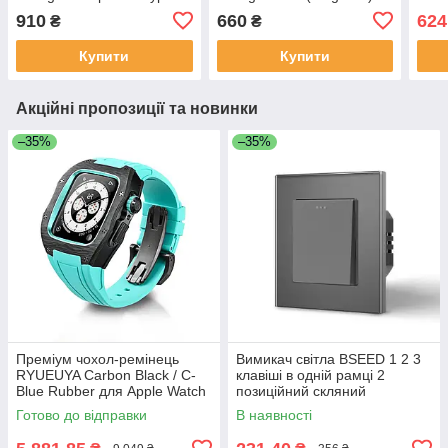
(PD) та USB (QC3.0) + 2
для iPhone та Android,
Stan
910
660
624
₴
₴
кабелі Type-C to Lightning
швидкий бездротовий
Чорн
у комплекті
зарядний пристрій
Type
Купити
Купити
Акційні пропозиції та новинки
–35%
–35%
Преміум чохол-ремінець
Вимикач світла BSEED 1 2 3
RYUEUYA Carbon Black / C-
клавіші в одній рамці 2
Blue Rubber для Apple Watch
позиційний скляний
44mm/45mm, карбоновий
безгвинтовий 10A Сірий
Готово до відправки
В наявності
корпус для Епл Вотч