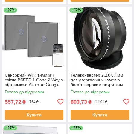
–27%
–27%
Сенсорний WiFi вимикач
Телеконвертер 2.2X 67 мм
світла BSEED 1 Gang 2 Way з
для дзеркальних камер з
підтримкою Alexa та Google
багатошаровим покриттям
Home сірий
Готово до відправки
Готово до відправки
557,72
803,73
₴
₴
764 ₴
1 101 ₴
Купити
Купити
–27%
–25%