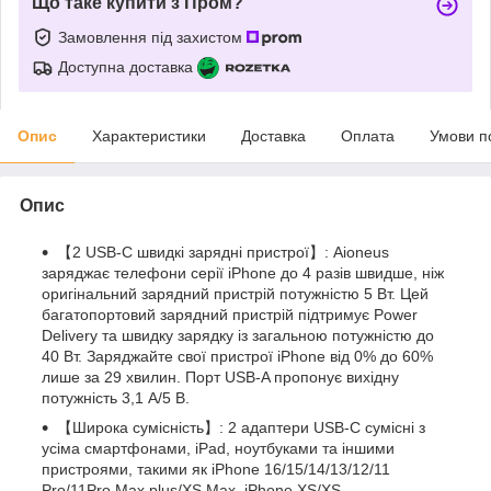
Що таке купити з Пром?
Замовлення під захистом
Доступна доставка
Опис
Характеристики
Доставка
Оплата
Умови п
Опис
【2 USB-C швидкі зарядні пристрої】: Aioneus
заряджає телефони серії iPhone до 4 разів швидше, ніж
оригінальний зарядний пристрій потужністю 5 Вт. Цей
багатопортовий зарядний пристрій підтримує Power
Delivery та швидку зарядку із загальною потужністю до
40 Вт. Заряджайте свої пристрої iPhone від 0% до 60%
лише за 29 хвилин. Порт USB-A пропонує вихідну
потужність 3,1 А/5 В.
【Широка сумісність】: 2 адаптери USB-C сумісні з
усіма смартфонами, iPad, ноутбуками та іншими
пристроями, такими як iPhone 16/15/14/13/12/11
Pro/11Pro Max plus/XS Max, iPhone XS/XS