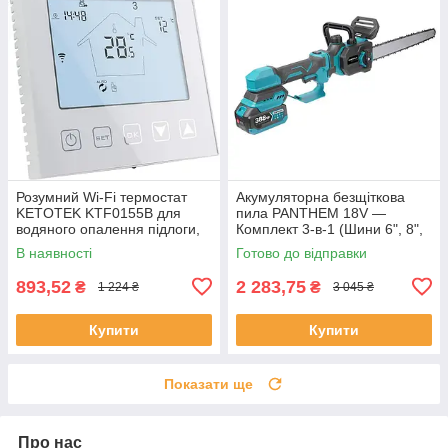
Розумний Wi‑Fi термостат
Акумуляторна безщіткова
KETOTEK KTF0155B для
пила PANTHEM 18V —
водяного опалення підлоги,
Комплект 3-в-1 (Шини 6", 8",
3 A, сумісний з Alexa та Smart
12")
В наявності
Готово до відправки
Life/Tuya
893,52
2 283,75
₴
₴
1 224 ₴
3 045 ₴
Купити
Купити
Показати ще
Про нас