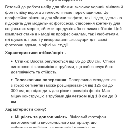
Готовий до роботи набір для зйомки включає чорний вініловий
фон і стійку ворота з телескопічною перекладиною. Це
професійне рішення для зйомки як фото, так і відео, ідеально
підходить для модельних фотосесій, створення контенту для
соціальних мереж, зйомки продуктів або великих об'єктів. Цей
комплект стане в нагоді як професіоналам, так і любителям,
які шукають прості у використанні аксесуари для своєї
фотозони вдома, в офісі чи студії.
Характеристики стійки/воріт :
Стійки
: Висота регулюється від 85 до 280 см.
Стійки
виготовлені з алюмінію з трубами, що забезпечує його
довговічність та стійкість.
Телескопічна поперечина
: Поперечина складається
з трьох сегментів і може розширюватися від 125 см до
300 см, що підходить для різних розмірів фонів. Має
міцну конструкцію з трубами
діаметром від 1,8 см до 3
см
Характеристи фону:
Міцність та довговічність
. Вініловий фотофон
виготовлений із високоякісного матеріалу, що
забезпечує стійкість до розривів і механічних