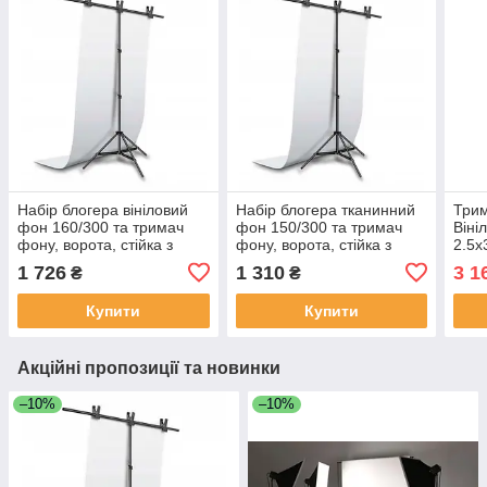
Набір блогера вініловий
Набір блогера тканинний
Три
фон 160/300 та тримач
фон 150/300 та тримач
Віні
фону, ворота, стійка з
фону, ворота, стійка з
2.5х
перекладиною 2.2х1,5м
перекладиною 2.2х1,5м
зйом
1 726
1 310
3 1
₴
₴
Фон 
Купити
Купити
Акційні пропозиції та новинки
–10%
–10%