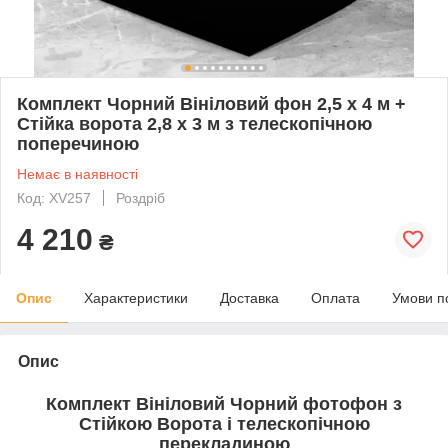
Комплект Чорний Вініловий фон 2,5 х 4 м +
Стійка ворота 2,8 х 3 м з телескопічною
поперечиною
Немає в наявності
Код: XV257
Роздріб
4 210
₴
Опис
Характеристики
Доставка
Оплата
Умови п
Опис
Комплект Вініловий Чорний фотофон з
Стійкою Ворота і телескопічною
перекладиною