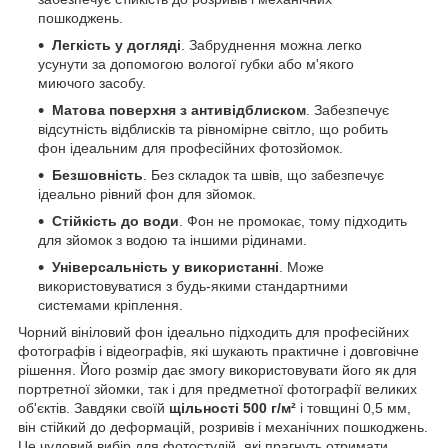
пошкоджень.
Легкість у догляді
. Забруднення можна легко
усунути за допомогою вологої губки або м'якого
миючого засобу.
Матова поверхня з антивідблиском
. Забезпечує
відсутність відблисків та рівномірне світло, що робить
фон ідеальним для професійних фотозйомок.
Безшовність
. Без складок та швів, що забезпечує
ідеально рівний фон для зйомок.
Стійкість до води
. Фон не промокає, тому підходить
для зйомок з водою та іншими рідинами.
Універсальність у використанні
. Може
використовуватися з будь-якими стандартними
системами кріплення.
Чорний вініловий фон ідеально підходить для професійних
фотографів і відеографів, які шукають практичне і довговічне
рішення. Його розмір дає змогу використовувати його як для
портретної зйомки, так і для предметної фотографії великих
об'єктів. Завдяки своїй
щільності 500 г/м²
і товщині 0,5 мм,
він стійкий до деформацій, розривів і механічних пошкоджень.
Це чудовий вибір для фотостудій, які прагнуть отримати