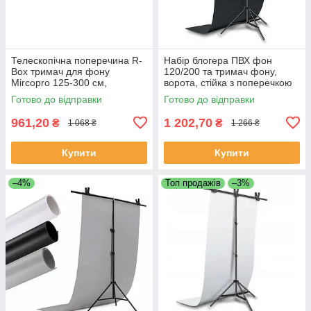
Телескопічна поперечина R-
Набір блогера ПВХ фон
Box тримач для фону
120/200 та тримач фону,
Mircopro 125-300 см,
ворота, стійка з поперечкою
Регульована поперечина для
Готово до відправки
Готово до відправки
студійного фону
961,20
1 202,70
₴
₴
1 068 ₴
1 266 ₴
Купити
Купити
–4%
Топ продажів
–3%