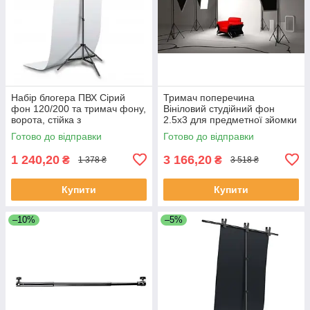
Набір блогера ПВХ Сірий
Тримач поперечина
фон 120/200 та тримач фону,
Вініловий студійний фон
ворота, стійка з
2.5х3 для предметної зйомки
перекладиною 2.2х1,5м
Сумка Прищіпки Фон для
Готово до відправки
Готово до відправки
стриму
1 240,20
3 166,20
₴
₴
1 378 ₴
3 518 ₴
Купити
Купити
–10%
–5%