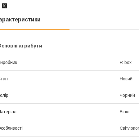
арактеристики
Основні атрибути
иробник
R-box
Стан
Новий
олір
Чорний
атеріал
Вініл
собливості
Світлопо