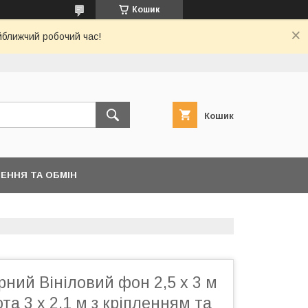
Кошик
йближчий робочий час!
Кошик
ЕННЯ ТА ОБМІН
ний Вініловий фон 2,5 х 3 м
та 3 х 2,1 м з кріпленням та