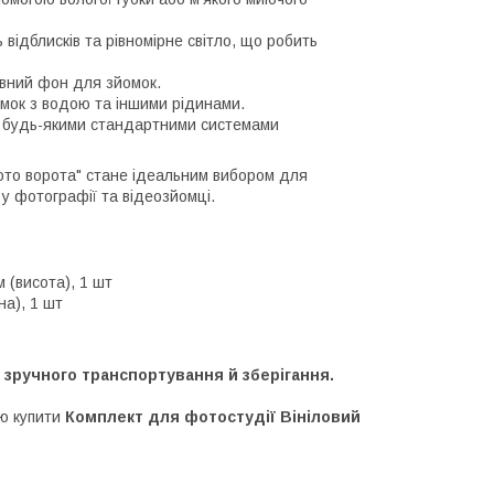
ь відблисків та рівномірне світло, що робить
рівний фон для зйомок.
омок з водою та іншими рідинами.
з будь-якими стандартними системами
Фото ворота" стане ідеальним вибором для
 у фотографії та відеозйомці.
м (висота), 1 шт
на), 1 шт
 зручного транспортування й зберігання.
ою купити
Комплект для фотостудії Вініловий