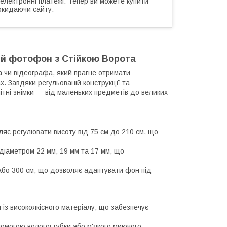
 електронні платежі. Тепер ви можете купити
окидаючи сайту.
ий фотофон з Стійкою Ворота
 чи відеографа, який прагне отримати
ах. Завдяки регульованій конструкції та
ітні знімки — від маленьких предметів до великих
яє регулювати висоту від 75 см до 210 см, що
діаметром 22 мм, 19 мм та 17 мм, що
або 300 см, що дозволяє адаптувати фон під
 із високоякісного матеріалу, що забезпечує
омогою вологої губки або м'якого миючого