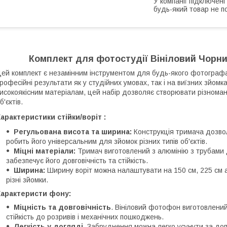
У компанії підключені
будь-який товар не п
Комплект для фотостудії Вініловий Чорн
ей комплект є незамінним інструментом для будь-якого фотографа
рофесійні результати як у студійних умовах, так і на виїзних зйомк
исокоякісним матеріалам, цей набір дозволяє створювати різноман
б'єктів.
арактеристики стійки/воріт :
Регульована висота та ширина:
Конструкція тримача дозвол
робить його універсальним для зйомок різних типів об'єктів.
Міцні матеріали:
Тримач виготовлений з алюмінію з трубами 
забезпечує його довговічність та стійкість.
Ширина:
Ширину воріт можна налаштувати на 150 см, 225 см 
різні зйомки.
Характеристи фону:
Міцність та довговічність
. Вініловий фотофон виготовлений
стійкість до розривів і механічних пошкоджень.
Легкість у догляді
. Забруднення можна легко усунути за доп