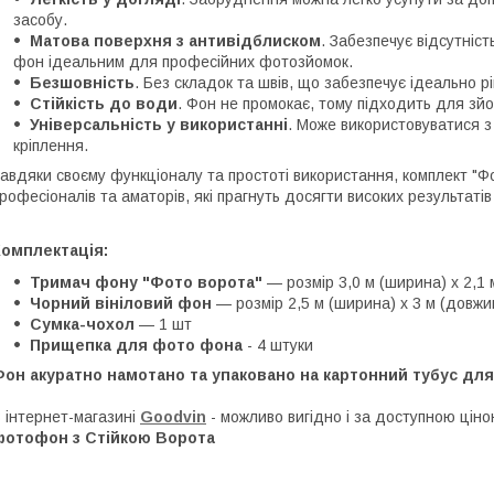
засобу.
Матова поверхня з антивідблиском
. Забезпечує відсутніст
фон ідеальним для професійних фотозйомок.
Безшовність
. Без складок та швів, що забезпечує ідеально 
Стійкість до води
. Фон не промокає, тому підходить для зй
Універсальність у використанні
. Може використовуватися 
кріплення.
авдяки своєму функціоналу та простоті використання, комплект "
рофесіоналів та аматорів, які прагнуть досягти високих результатів
Комплектація:
Тримач фону "Фото ворота"
— розмір 3,0 м (ширина) х 2,1 
Чорний вініловий фон
— розмір 2,5 м (ширина) х 3 м (довжи
Сумка-чохол
— 1 шт
Прищепка для фото фона
- 4 штуки
он акуратно намотано та упаковано на картонний тубус для
 інтернет-магазині
Goodvin
- можливо вигідно і за доступною цін
фотофон з Стійкою Ворота