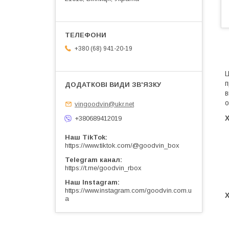
+380 (68) 941-20-19
Ц
п
в
о
vingoodvin@ukr.net
Х
+380689412019
Наш TikTok
https://www.tiktok.com/@goodvin_box
Telegram канал
https://t.me/goodvin_rbox
Наш Instagram
https://www.instagram.com/goodvin.com.u
a