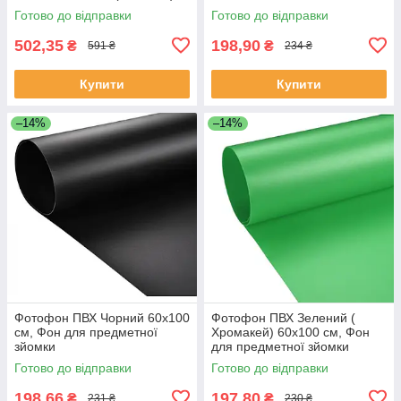
Готово до відправки
Готово до відправки
502,35
198,90
₴
₴
591 ₴
234 ₴
Купити
Купити
–14%
–14%
Фотофон ПВХ Чорний 60х100
Фотофон ПВХ Зелений (
см, Фон для предметної
Хромакей) 60х100 см, Фон
зйомки
для предметної зйомки
Готово до відправки
Готово до відправки
198,66
197,80
₴
₴
231 ₴
230 ₴