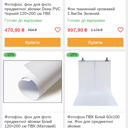
Фотофон, фон для фото
предметної зйомки Deep PVC
Фон тканинний хромакей
Чорний 120×200 см ПВХ
2.8м/3м Зелений
(Матовий)
Готово до відправки
Готово до відправки
470,90
997,90
₴
₴
554 ₴
1 174 ₴
Купити
Купити
–15%
–15%
Фотофон, фон для фото
Фотофон ПВХ Білий 60х100
предметної зйомки Білий
см, Фон для предметної
120×200 см ПВХ (Матовий)
зйомки