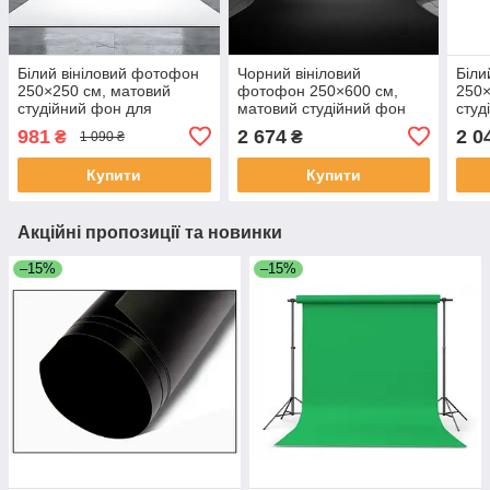
Білий вініловий фотофон
Чорний вініловий
Біли
250×250 см, матовий
фотофон 250×600 см,
250×
студійний фон для
матовий студійний фон
студ
фотозйомки, вініл 2,5×2,5
для фотозйомки, вініл
фото
981
2 674
2 0
₴
₴
1 090 ₴
м
2,5×6 м
Купити
Купити
Акційні пропозиції та новинки
–15%
–15%