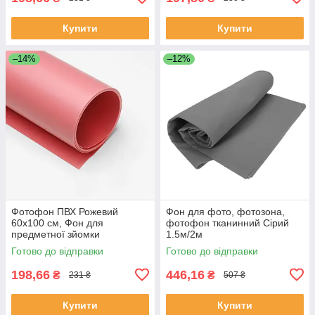
Купити
Купити
–14%
–12%
Фотофон ПВХ Рожевий
Фон для фото, фотозона,
60х100 см, Фон для
фотофон тканинний Сірий
предметної зйомки
1.5м/2м
Готово до відправки
Готово до відправки
198,66
446,16
₴
₴
231 ₴
507 ₴
Купити
Купити