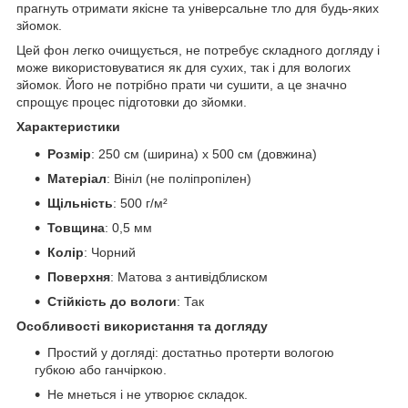
прагнуть отримати якісне та універсальне тло для будь-яких
зйомок.
Цей фон легко очищується, не потребує складного догляду і
може використовуватися як для сухих, так і для вологих
зйомок. Його не потрібно прати чи сушити, а це значно
спрощує процес підготовки до зйомки.
Характеристики
Розмір
: 250 см (ширина) x 500 см (довжина)
Матеріал
: Вініл (не поліпропілен)
Щільність
: 500 г/м²
Товщина
: 0,5 мм
Колір
: Чорний
Поверхня
: Матова з антивідблиском
Стійкість до вологи
: Так
Особливості використання та догляду
Простий у догляді: достатньо протерти вологою
губкою або ганчіркою.
Не мнеться і не утворює складок.