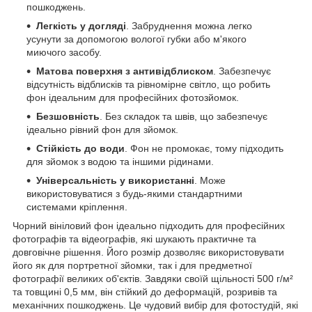
пошкоджень.
Легкість у догляді
. Забруднення можна легко
усунути за допомогою вологої губки або м'якого
миючого засобу.
Матова поверхня з антивідблиском
. Забезпечує
відсутність відблисків та рівномірне світло, що робить
фон ідеальним для професійних фотозйомок.
Безшовність
. Без складок та швів, що забезпечує
ідеально рівний фон для зйомок.
Стійкість до води
. Фон не промокає, тому підходить
для зйомок з водою та іншими рідинами.
Універсальність у використанні
. Може
використовуватися з будь-якими стандартними
системами кріплення.
Чорний вініловий фон ідеально підходить для професійних
фотографів та відеографів, які шукають практичне та
довговічне рішення. Його розмір дозволяє використовувати
його як для портретної зйомки, так і для предметної
фотографії великих об'єктів. Завдяки своїй щільності 500 г/м²
та товщині 0,5 мм, він стійкий до деформацій, розривів та
механічних пошкоджень. Це чудовий вибір для фотостудій, які