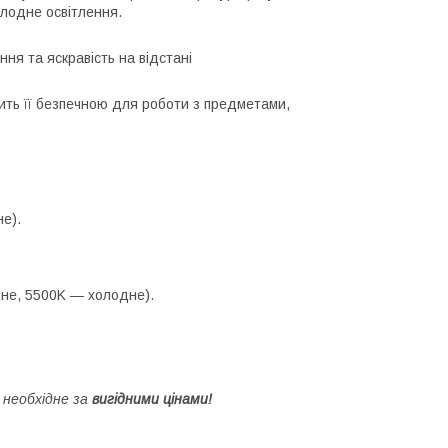
олодне освітлення.
ня та яскравість на відстані
бить її безпечною для роботи з предметами,
е).
дне, 5500K — холодне).
необхідне за
вигідними цінами!