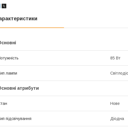
арактеристики
Основні
отужність
85 Вт
ип лампи
Світлоді
Основні атрибути
Стан
Нове
ип підсвічування
Діодна