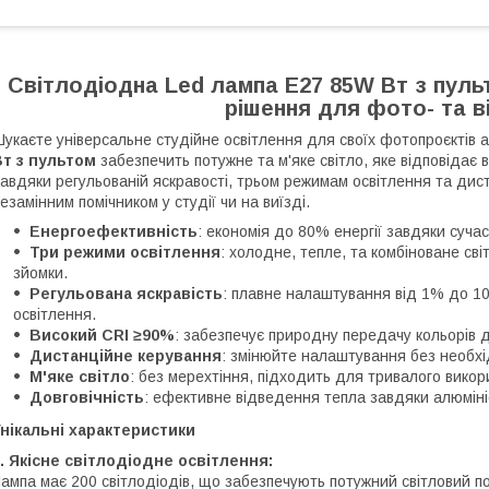
Світлодіодна Led лампа E27 85W Вт з пул
рішення для фото- та 
укаєте універсальне студійне освітлення для своїх фотопроєктів 
т з пультом
забезпечить потужне та м'яке світло, яке відповідає 
авдяки регульованій яскравості, трьом режимам освітлення та ди
езамінним помічником у студії чи на виїзді.
Енергоефективність
: економія до 80% енергії завдяки суча
Три режими освітлення
: холодне, тепле, та комбіноване сві
зйомки.
Регульована яскравість
: плавне налаштування від 1% до 1
освітлення.
Високий CRI ≥90%
: забезпечує природну передачу кольорів 
Дистанційне керування
: змінюйте налаштування без необхі
М'яке світло
: без мерехтіння, підходить для тривалого викор
Довговічність
: ефективне відведення тепла завдяки алюміні
нікальні характеристики
. Якісне світлодіодне освітлення:
ампа має 200 світлодіодів, що забезпечують потужний світловий п