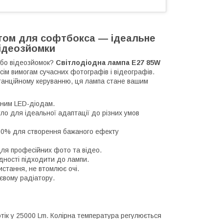
ьтом для софтбокса — ідеальне
відеозйомки
або відеозйомок?
Світлодіодна лампа E27 85W
всім вимогам сучасних фотографів і відеографів.
станційному керуванню, ця лампа стане вашим
сним LED-діодам.
тло для ідеальної адаптації до різних умов
00% для створення бажаного ефекту
для професійних фото та відео.
дності підходити до лампи.
истання, не втомлює очі.
євому радіатору.
отік у 25000 Lm. Колірна температура регулюється