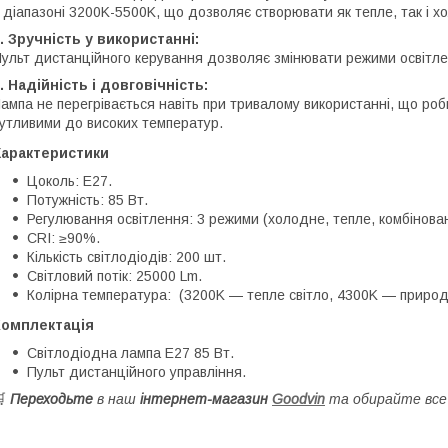
 діапазоні 3200K-5500K, що дозволяє створювати як тепле, так і х
. Зручність у використанні:
ульт дистанційного керування дозволяє змінювати режими освітлен
. Надійність і довговічність:
ампа не перегрівається навіть при тривалому використанні, що ро
утливими до високих температур.
Характеристики
Цоколь: E27.
Потужність: 85 Вт.
Регулювання освітлення: 3 режими (холодне, тепле, комбінован
CRI: ≥90%.
Кількість світлодіодів: 200 шт.
Світловий потік: 25000 Lm.
Колірна температура: (3200K — тепле світло, 4300K — приро
Комплектація
Світлодіодна лампа E27 85 Вт.
Пульт дистанційного управління.
🛒
Переходьте
в наш
інтернет-магазин
Goodvin
та обирайте все 