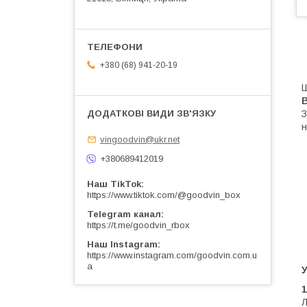
+380 (68) 941-20-19
Ш
В
З
н
vingoodvin@ukr.net
+380689412019
Наш TikTok
https://www.tiktok.com/@goodvin_box
Telegram канал
https://t.me/goodvin_rbox
Наш Instagram
https://www.instagram.com/goodvin.com.u
a
У
1
Л