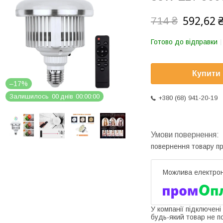
592,62 
714 ₴
Готово до відправки
Купити
–17%
Залишилось
0
0
днів
0
0
0
0
0
0
+380 (68) 941-20-19
повернення товару п
У компанії підключені
будь-який товар не п