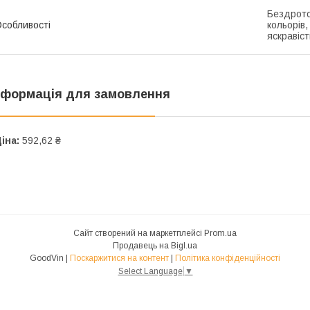
Бездрото
собливості
кольорів
яскравіст
нформація для замовлення
іна:
592,62 ₴
Сайт створений на маркетплейсі
Prom.ua
Продавець на Bigl.ua
GoodVin |
Поскаржитися на контент
|
Політика конфіденційності
Select Language
▼