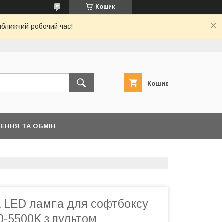
Кошик
йближчий робочий час!
Кошик
ЕННЯ ТА ОБМІН
а LED лампа для софтбоксу
0-5500K з пультом