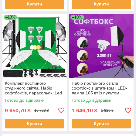
Купити
Купити
–10%
–10%
Комплект постійного
Набір постійного світла
студійного світла, Набір
софтбокс з штативом і LED-
софтбоксів, парасольок, Led
лампа 105 вт із пультом
ламп, ворота для фонів,
Готово до відправки
Готово до відправки
фони в комплекті
9 650,70
1 646,10
₴
₴
10 723 ₴
1 829 ₴
Купити
Купити