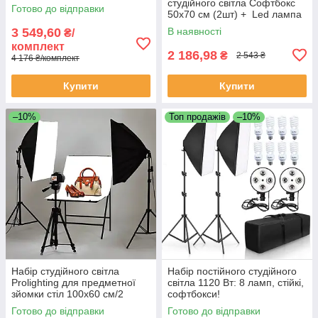
студійного світла Софтбокс
Готово до відправки
50х70 см (2шт) + Led лампа
50W (2шт) + штатив 210
3 549,60
В наявності
₴/
см(2шт)
комплект
2 186,98
₴
2 543 ₴
4 176 ₴/комплект
Купити
Купити
–10%
Топ продажів
–10%
Набір студійного світла
Набір постійного студійного
Prolighting для предметної
світла 1120 Вт: 8 ламп, стійкі,
зйомки стіл 100х60 см/2
софтбокси!
софтбокса 50х70 см/2
Готово до відправки
Готово до відправки
штатива