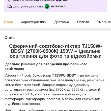
Доступна доставка
Опис
Характеристики
Доставка
Оплата
Умови п
Опис
Сферичний софтбокс-ліхтар
TJ150W-
BDSY
(2700К-6500К) 150W – ідеальне
освітлення для фото та відеозйомки
Ідеальне рішення для створення професійного
освітлення
Сферичний софтбокс-ліхтар
TJ150W-BDSY
– це потужне
освітлювальне обладнання, яке забезпечує м'яке, рівномірне
світло без різких тіней. Завдяки широкому діапазону
регулювання температури (від 2700K до 6500K) та високій
потужності 150 Вт, він стане чудовим вибором для
фотографів, відеографів, блогерів, а також для кінозйомок і
студійного освітлення.
Цей софтбокс забезпечує природне відтворення кольорів із