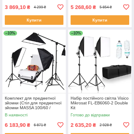
3 869,10
5 268,60
₴
₴
4 299 ₴
5 854 ₴
Купити
Купити
–10%
–10%
Комплект для предметної
Набір постійного світла Visico
зйомки (Стіл для предметної
Mikrosat FL-EB6060-2 Double
зйомки MASSA 100/60 /
Kit
софтбокси)
В наявності
Готово до відправки
6 183,90
2 635,20
₴
₴
6 871 ₴
2 928 ₴