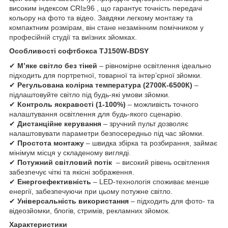
високим індексом CRI≥96 , що гарантує точність передачі
кольору на фото та відео. Завдяки легкому монтажу та
компактним розмірам, він стане незамінним помічником у
професійній студії та виїзних зйомках.
Особливості софтбокса
TJ150W
-
BDSY
✔
М’яке світло без тіней
– рівномірне освітлення ідеально
підходить для портретної, товарної та інтер’єрної зйомки.
✔
Регульована колірна температура (2700К-6500К)
–
підлаштовуйте світло під будь-які умови зйомки.
✔
Контроль яскравості (1-100%)
– можливість точного
налаштування освітлення для будь-якого сценарію.
✔
Дистанційне керування
– зручний пульт дозволяє
налаштовувати параметри безпосередньо під час зйомки.
✔
Простота монтажу
– швидка збірка та розбирання, займає
мінімум місця у складеному вигляді.
✔
Потужний світловий потік
– високий рівень освітлення
забезпечує чіткі та якісні зображення.
✔
Енергоефективність
– LED-технологія споживає менше
енергії, забезпечуючи при цьому потужне світло.
✔
Універсальність використання
– підходить для фото- та
відеозйомки, блогів, стримів, рекламних зйомок.
Характеристики