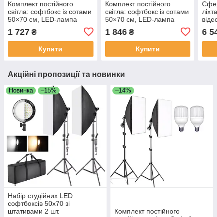
Комплект постійного
Комплект постійного
Сфе
світла: софтбокс із сотами
світла: софтбокс із сотами
ліхт
50×70 см, LED-лампа
50×70 см, LED-лампа
віде
105W (105 Вт) з пультом
150W (150 Вт) з пультом
300W
1 727
1 846
6 5
₴
₴
та штативом, регулювання
та штативом, регулювання
Софт
яскравості
яскравості
Софт
Купити
Купити
(320
Акційні пропозиції та новинки
Новинка
–15%
–14%
Набір студійних LED
софтбоксів 50х70 зі
штативами 2 шт.
Комплект постійного