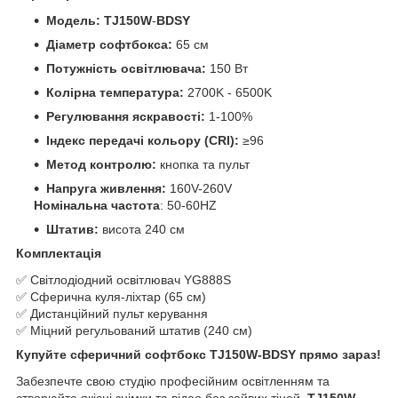
Модель:
TJ150W
-
BDSY
Діаметр софтбокса:
65 см
Потужність освітлювача:
150 Вт
Колірна температура:
2700K - 6500K
Регулювання яскравості:
1-100%
Індекс передачі кольору (CRI):
≥96
Метод контролю:
кнопка та пульт
Напруга живлення:
160V-260V
Номінальна частота
: 50-60HZ
Штатив:
висота 240 см
Комплектація
✅ Світлодіодний освітлювач YG888S
✅ Сферична куля-ліхтар (65 см)
✅ Дистанційний пульт керування
✅ Міцний регульований штатив (240 см)
Купуйте сферичний софтбокс
TJ150W
-
BDSY
прямо зараз!
Забезпечте свою студію професійним освітленням та
створюйте якісні знімки та відео без зайвих тіней.
TJ150W
-