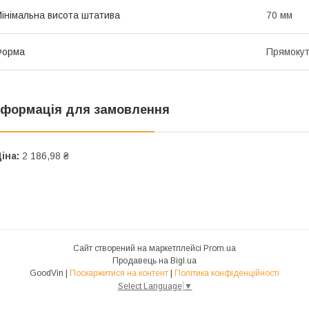
інімальна висота штатива
70 мм
Форма
Прямоку
нформація для замовлення
іна:
2 186,98 ₴
Сайт створений на маркетплейсі
Prom.ua
Продавець на Bigl.ua
GoodVin |
Поскаржитися на контент
|
Політика конфіденційності
Select Language
▼