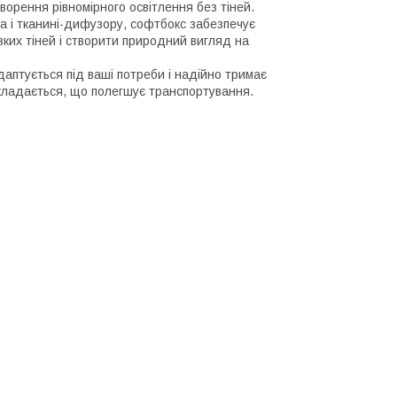
орення рівномірного освітлення без тіней.
ла і тканині-дифузору, софтбокс забезпечує
зких тіней і створити природний вигляд на
адаптується під ваші потреби і надійно тримає
зкладається, що полегшує транспортування.