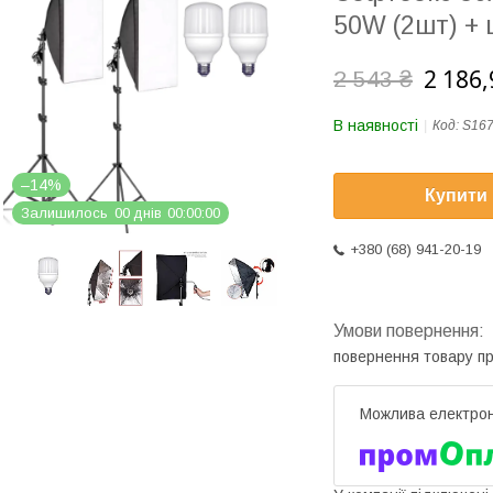
50W (2шт) + 
2 186,
2 543 ₴
В наявності
Код:
S16
–14%
Купити
Залишилось
0
0
днів
0
0
0
0
0
0
+380 (68) 941-20-19
повернення товару п