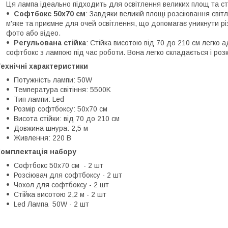
Ця лампа ідеально підходить для освітлення великих площ та ств
Софтбокс 50х70 см
: Завдяки великій площі розсіювання світ
м'яке та приємне для очей освітлення, що допомагає уникнути рі
фото або відео.
Регульована стійка
: Стійка висотою від 70 до 210 см легко 
софтбокс з лампою під час роботи. Вона легко складається і ро
ехнічні характеристики
Потужність лампи: 50W
Температура світіння: 5500K
Тип лампи: Led
Розмір софтбоксу: 50х70 см
Висота стійки: від 70 до 210 см
Довжина шнура: 2,5 м
Живлення: 220 В
Комплектація набору
Софтбокс 50х70 см - 2 шт
Розсіювач для софтбоксу - 2 шт
Чохол для софтбоксу - 2 шт
Стійка висотою 2,2 м - 2 шт
Led Лампа 50W - 2 шт