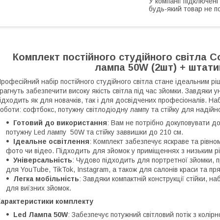
У компанії підключені
будь-який товар не п
Комплект постійного студійного світла С
лампа 50W (2шт) + штати
рофесійний набір постійного студійного світла стане ідеальним рі
рагнуть забезпечити високу якість світла під час зйомки. Завдяки у
ідходить як для новачків, так і для досвідчених професіоналів. На
оботи: софтбокс, потужну світлодіодну лампу та стійку для надійної
Готовий до використання
: Вам не потрібно докуповувати 
потужну Led лампу 50W та стійку заввишки до 210 см.
Ідеальне освітлення
: Комплект забезпечує яскраве та рівно
фото чи відео. Підходить для зйомок у приміщеннях з низьким р
Універсальність
: Чудово підходить для портретної зйомки, п
для YouTube, TikTok, Instagram, а також для салонів краси та пр
Легка мобільність
: Завдяки компактній конструкції стійки, н
для виїзних зйомок.
Характеристики комплекту
Led Лампа 50W
: Забезпечує потужний світловий потік з колі