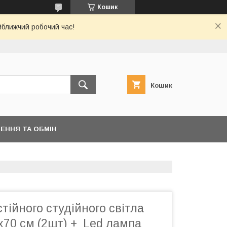
Кошик
йближчий робочий час!
Кошик
ЕННЯ ТА ОБМІН
тійного студійного світла
х70 см (2шт) + Led лампа