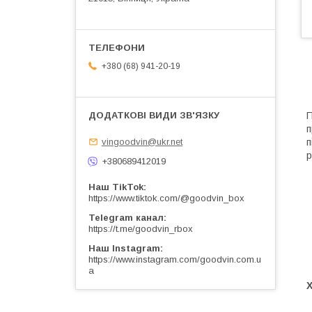
+380 (68) 941-20-19
П
п
п
vingoodvin@ukr.net
р
+380689412019
Наш TikTok
https://www.tiktok.com/@goodvin_box
Telegram канал
https://t.me/goodvin_rbox
Наш Instagram
https://www.instagram.com/goodvin.com.u
a