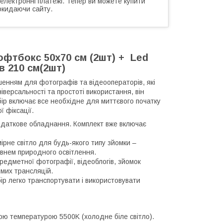
 електронні платежі. Тепер ви можете купити
окидаючи сайту.
офтбокс 50х70 см (2шт) + Led
в 210 см(2шт)
шенням для фотографів та відеооператорів, які
ніверсальності та простоті використання, він
бір включає все необхідне для миттєвого початку
 фіксації.
додаткове обладнання. Комплект вже включає
мірне світло для будь-якого типу зйомки –
івнем природного освітлення.
редметної фотографії, відеоблогів, зйомок
ямих трансляцій.
абір легко транспортувати і використовувати
рною температурою 5500K (холодне біле світло).