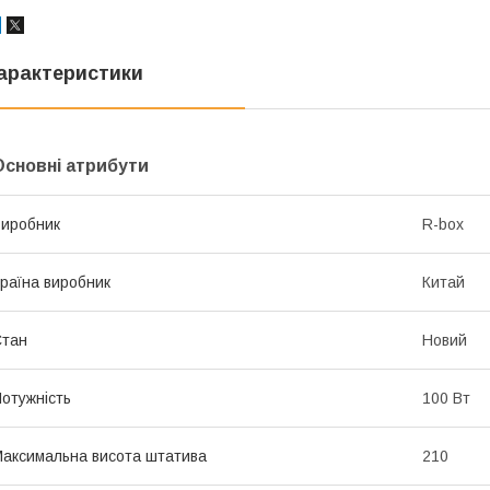
арактеристики
Основні атрибути
иробник
R-box
раїна виробник
Китай
Стан
Новий
отужність
100 Вт
аксимальна висота штатива
210