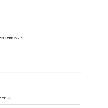
ня територій!
орожний