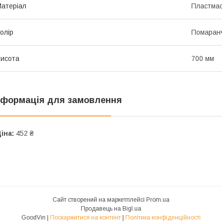
атеріал
Пластма
олір
Помаран
исота
700 мм
нформація для замовлення
іна:
452 ₴
Сайт створений на маркетплейсі
Prom.ua
Продавець на Bigl.ua
GoodVin |
Поскаржитися на контент
|
Політика конфіденційності