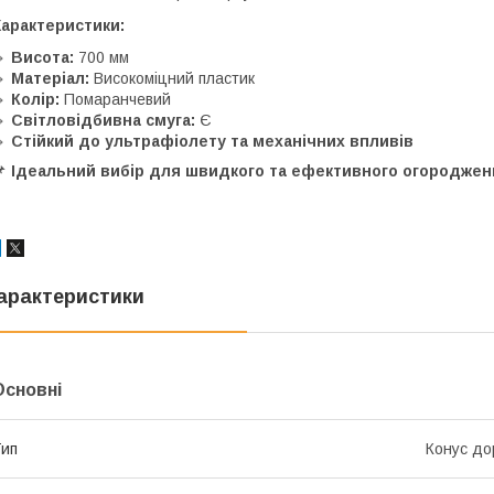
Характеристики:
🔹
Висота:
700 мм
🔹
Матеріал:
Високоміцний пластик
🔹
Колір:
Помаранчевий
🔹
Світловідбивна смуга:
Є
🔹
Стійкий до ультрафіолету та механічних впливів
📌
Ідеальний вибір для швидкого та ефективного огороджен
арактеристики
Основні
ип
Конус д