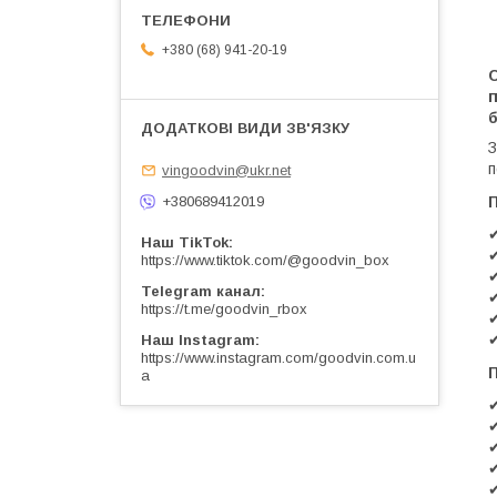
+380 (68) 941-20-19
п
п
vingoodvin@ukr.net
+380689412019
Наш TikTok
https://www.tiktok.com/@goodvin_box
Telegram канал
https://t.me/goodvin_rbox
Наш Instagram
https://www.instagram.com/goodvin.com.u
a