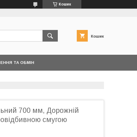
Кошик
Кошик
ЕННЯ ТА ОБМІН
льний 700 мм, Дорожній
тловідбивною смугою