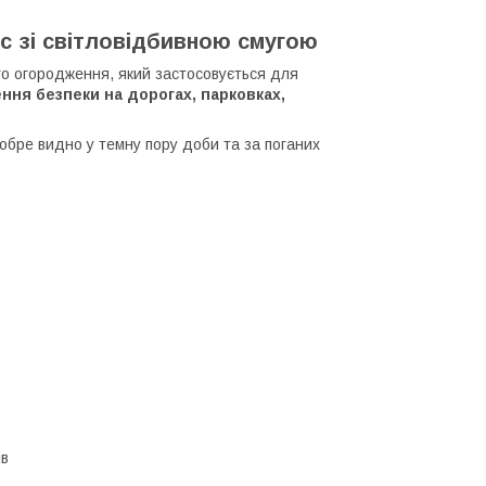
ус зі світловідбивною смугою
о огородження, який застосовується для
ння безпеки на дорогах, парковках,
добре видно у темну пору доби та за поганих
ів