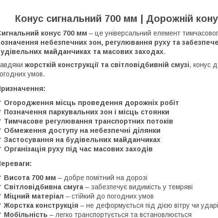
Конус сигнальний 700 мм | Дорожній кон
Сигнальний конус 700 мм
– це універсальний елемент тимчасовог
означення небезпечних зон, регулювання руху та забезпече
будівельних майданчиках та масових заходах
.
Завдяки
жорсткій конструкції та світловідбивній смузі
, конус 
огодних умов.
Призначення:
✔
Огородження місць проведення дорожніх робіт
✔
Позначення паркувальних зон і місць стоянки
✔
Тимчасове регулювання транспортних потоків
✔
Обмеження доступу на небезпечні ділянки
✔
Застосування на будівельних майданчиках
✔
Організація руху під час масових заходів
Переваги:
✔
Висота 700 мм
– добре помітний на дорозі
✔
Світловідбивна смуга
– забезпечує видимість у темряві
✔
Міцний матеріал
– стійкий до погодних умов
✔
Жорстка конструкція
– не деформується під дією вітру чи удар
✔
Мобільність
– легко транспортується та встановлюється