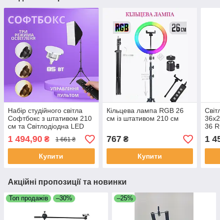
Набір студійного світла
Кільцева лампа RGB 26
Світ
Софтбокс з штативом 210
см із штативом 210 см
36х2
см та Світлодіодна LED
36 R
Лампа 85 Вт з пультом
см
1 494,90
767
1 4
₴
₴
1 661 ₴
Купити
Купити
Акційні пропозиції та новинки
Топ продажів
–30%
–25%