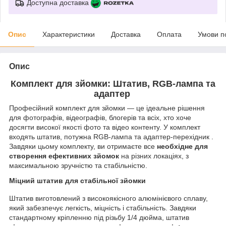
Доступна доставка
Опис
Характеристики
Доставка
Оплата
Умови п
Опис
Комплект для зйомки: Штатив, RGB-лампа та
адаптер
Професійний комплект для зйомки — це ідеальне рішення
для фотографів, відеографів, блогерів та всіх, хто хоче
досягти високої якості фото та відео контенту. У комплект
входять штатив, потужна RGB-лампа та адаптер-перехідник .
Завдяки цьому комплекту, ви отримаєте все
необхідне для
створення ефективних зйомок
на різних локаціях, з
максимальною зручністю та стабільністю.
Міцний штатив для стабільної зйомки
Штатив виготовлений з високоякісного алюмінієвого сплаву,
який забезпечує легкість, міцність і стабільність. Завдяки
стандартному кріпленню під різьбу 1/4 дюйма, штатив