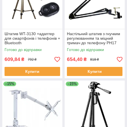
Штатив WT-3130 +адаптер
Настільний штатив з гнучким
для смартфонів і телефонів +
регулюванням та міцний
Bluetooth
тримач до телефону PH17
Готово до відправки
Готово до відправки
609,84
654,40
₴
₴
792 ₴
818 ₴
Купити
Купити
–15%
–15%