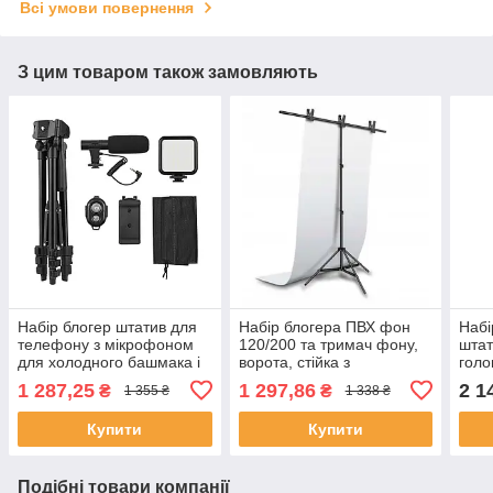
Всі умови повернення
З цим товаром також замовляють
Набір блогер штатив для
Набір блогера ПВХ фон
Набі
телефону з мікрофоном
120/200 та тримач фону,
штат
для холодного башмака і
ворота, стійка з
голо
Led підсвічуванням
перекладиною 2.2х1,5м
тел
1 287,25
1 297,86
2 1
₴
₴
1 355 ₴
1 338 ₴
Купити
Купити
Подібні товари компанії