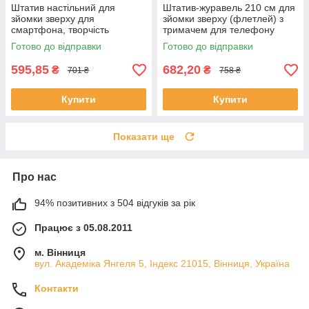
Штатив настільний для
Штатив-журавель 210 см для
зйомки зверху для
зйомки зверху (флетлей) з
смартфона, творчість
тримачем для телефону
флатлів
Готово до відправки
Готово до відправки
595,85
682,20
₴
₴
701 ₴
758 ₴
Купити
Купити
Показати ще
Про нас
94% позитивних з 504 відгуків за рік
Працює з 05.08.2011
м. Вінниця
вул. Академіка Янгеля 5, Індекс 21015, Вінниця, Україна
Контакти