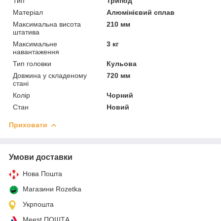
Тип
Трипод
Матеріал
Алюмінієвий сплав
Максимальна висота
210 мм
штатива
Максимальне
3 кг
навантаження
Тип головки
Кульова
Довжина у складеному
720 мм
стані
Колір
Чорний
Стан
Новий
Приховати
Умови доставки
Нова Пошта
Магазини Rozetka
Укрпошта
Meest ПОШТА