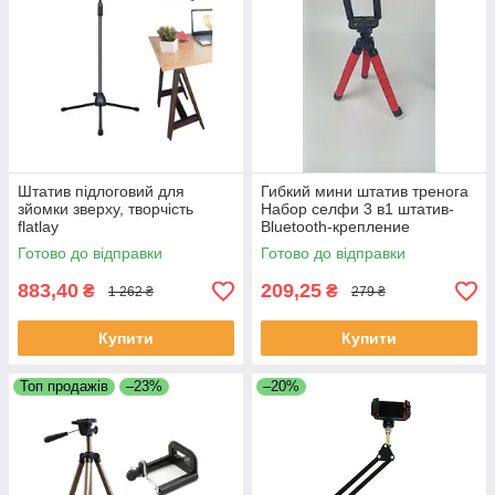
Штатив підлоговий для
Гибкий мини штатив тренога
зйомки зверху, творчість
Набор селфи 3 в1 штатив-
flatlay
Bluetooth-крепление
Готово до відправки
Готово до відправки
883,40
209,25
₴
₴
1 262 ₴
279 ₴
Купити
Купити
Топ продажів
–23%
–20%