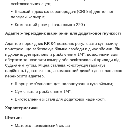
освітлювальних сцен;
Високий індекс кольоропередачі (CRI 95) для точної
передачі кольорів;
Компактний розмір і вага всього 220 г.
Адаптер-перехідник шарнірний для додаткової гнучкості
Адаптер-перехідник
KR-04
дозволяє регулювати кут нахилу
пристрою, що забезпечує більше свободи під час зйомки. Він
підходить для кріплень із різьбленням 1/4", дозволяючи вам
обертати та нахиляти камеру або освітлювальні прилади під
будь-яким кутом. Міцна сталева конструкція гарантує
надійність і довговічність, а компактний дизайн дозволяє легко
переносити адаптер.
Шарнірне з'єднання для налаштування кута зйомки;
Сумісність із різьбленням 1/4";
Виготовлений зі сталі для додаткової надійності.
Характеристики
Штатив:
Матеріал: алюмінієвий сплав