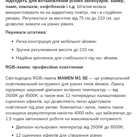
підходить для встановлення різних аксесуарів: камер,
ламп, спалахів, софтбоксів і т.д
. Штатив можна
використовувати як на відкритому повітрі, так і в студійних
умовах. Регулюється за висотою від 75 см до 210 см, що
дозволяє знімати на різних рівнях.
Переваги штатива:
Легка конструкція для мобільної зйомки;
Зручне регулювання висоти до 210 см;
Надійне кріплення для стабільності під час зйомки.
RGB-лампа: професійне освітлення
Світлодіодна RGB-лампа
MAMEN M1 SE
— це універсальний
освітлювальний інструмент для різних типів зйомок. Лампа
підтримує широкий діапазон колірних температур — від
2500K до 8500K, а також має 12 попередньо налаштованих
сценічних ефектів, що дозволяють легко адаптувати
освітлення під різні умови. Компактна і легка, лампа також
оснащена акумулятором ємністю 4000 мАч, що забезпечує до
1,5 годин автономної роботи на максимальній потужності.
Діапазон кольорових температур від 2500K до 8500K;
12 сценічних ефектів для створення різних