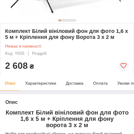
Комплект Білий вініловий фон для фото 1,6 х
5 м + Кріплення для фону Ворота 3 х 2 м
Немає в наявності
Код: Y605
Роздріб
2 608
₴
Опис
Характеристики
Доставка
Оплата
Умови п
Опис
Комплект Білий вініловий фон для фото
1,6 х 5 м + Кріплення для фону
ворота 3 х 2 м
Набір для професійної зйомки, що включає білий вініловий