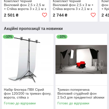
Комплект Чорний
Комплект Чорний
Комп
Вініловий фон 2,5 х 2,5 м
Вініловий фон 2,5 х 3 м +
фон 
+ Стійка ворота 3 х 2,1 м з
Стійка ворота 3 х 2,1 м з
+ Кр
кріпленням та сумкою
кріпленням та сумкою
Воро
2 501
2 744
2 4
₴
₴
Акційні пропозиції та новинки
–10%
–10%
Набір блогера ПВХ Сірий
Тримач поперечина
фон 120/200 та тримач фону,
Вініловий студійний фон
ворота, стійка з
2.5х3 для предметної зйомки
перекладиною 2.2х1,5м
Сумка Прищіпки Фон для
Готово до відправки
Готово до відправки
стриму