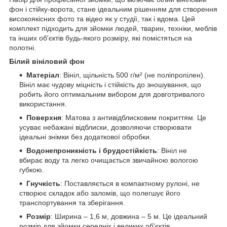
фон і стійку-ворота, стане ідеальним рішенням для створення
високоякісних фото та відео як у студії, так і вдома. Цей
комплект підходить для зйомки людей, тварин, техніки, меблів
та інших об'єктів будь-якого розміру, які помістяться на
полотні.
Білий вініловий фон
Матеріал
: Вініл, щільність 500 г/м² (не поліпропілен).
Вініл має чудову міцність і стійкість до зношування, що
робить його оптимальним вибором для довготривалого
використання.
Поверхня
: Матова з антивідблисковим покриттям. Це
усуває небажані відблиски, дозволяючи створювати
ідеальні знімки без додаткової обробки.
Водонепроникність і брудостійкість
: Вініл не
вбирає воду та легко очищається звичайною вологою
губкою.
Гнучкість
: Поставляється в компактному рулоні, не
створює складок або заломів, що полегшує його
транспортування та зберігання.
Розмір
: Ширина – 1,6 м, довжина – 5 м. Це ідеальний
розмір для зйомки середніх і великих об'єктів.