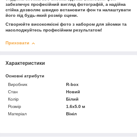
забезпечує професійний вигляд фотографій, а надійна
стійка дозволяє швидко встановити фон та налаштувати
його під будь-який розмір сцени.
Створюйте високоякісні фото з набором для зйомки та
насолоджуйтесь професійним результатом!
Приховати
Характеристики
Основні атрибути
Виробник
R-box
Стан
Новий
Колір
Білий
Розмір
1.6х5.0 м
Матеріал
Вініл