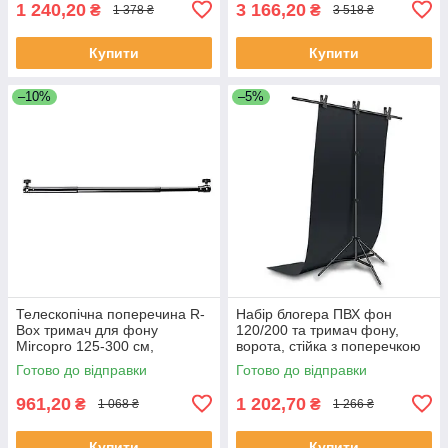
1 240,20
3 166,20
₴
₴
1 378 ₴
3 518 ₴
Купити
Купити
–10%
–5%
Телескопічна поперечина R-
Набір блогера ПВХ фон
Box тримач для фону
120/200 та тримач фону,
Mircopro 125-300 см,
ворота, стійка з поперечкою
Регульована поперечина для
Готово до відправки
Готово до відправки
студійного фону
961,20
1 202,70
₴
₴
1 068 ₴
1 266 ₴
Купити
Купити