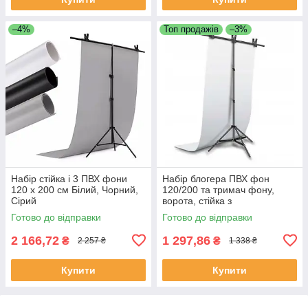
–4%
Топ продажів
–3%
Набір стійка і 3 ПВХ фони
Набір блогера ПВХ фон
120 x 200 см Білий, Чорний,
120/200 та тримач фону,
Сірий
ворота, стійка з
перекладиною 2.2х1,5м
Готово до відправки
Готово до відправки
2 166,72
1 297,86
₴
₴
2 257 ₴
1 338 ₴
Купити
Купити