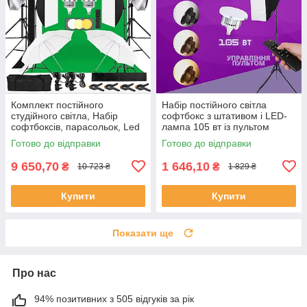
Комплект постійного
Набір постійного світла
студійного світла, Набір
софтбокс з штативом і LED-
софтбоксів, парасольок, Led
лампа 105 вт із пультом
ламп, ворота для фонів,
Готово до відправки
Готово до відправки
фони в комплекті
9 650,70
1 646,10
₴
₴
10 723 ₴
1 829 ₴
Купити
Купити
Показати ще
Про нас
94% позитивних з 505 відгуків за рік