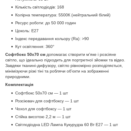
Кількість світлодіодів: 168
Колірна температура: 5500К (нейтральний білий)
Ресурс роботи: до 50 000 годин
Цоколь: E27
Індекс передавання кольору (Ra): >90
Кут освітлення: 360°
Софтбокс 50х70 см
допомагає створити м'яке і розсіяне
світло, що ідеально підходить для портретної зйомки та відео.
Завдяки тканині-дифузору, світло рівномірно розподіляється,
мінімізуючи різкі тіні та роблячи об'єкти на зображенні
природними.
Комплектація
Софтбокс 50х70 см — 1 шт
Розсіювач для софтбоксу — 1 шт
Чохол для софтбоксу — 1 шт
Стійка висотою 2,2 м — 1 шт
Світлодіодна LED Лампа Кукурудза 60 Вт E27 — 1 шт