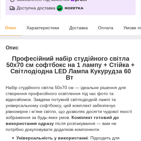
Доступна доставка
Опис
Характеристики
Доставка
Оплата
Умови п
Опис
Професійний набір студійного світла
50х70 см софтбокс на 1 лампу + Стійка +
Світлодіодна LED Лампа Кукурудза 60
Вт
Набір студійного світла 50х70 см — ідеальне рішення для
створення професійного освітлення під час фото та
відеозйомок. Завдяки потужній світлодіодній лампі та
універсальному софтбоксу, цей комплект забезпечує
рівномірне і м'яке світло, що дозволяє досягти чудової якості
зображення за будь-яких умов.
Комплект готовий до
використання одразу
після розпакування — вам не
потрібно докуповувати додаткові компоненти.
Універсальність у використанні
: Підходить для