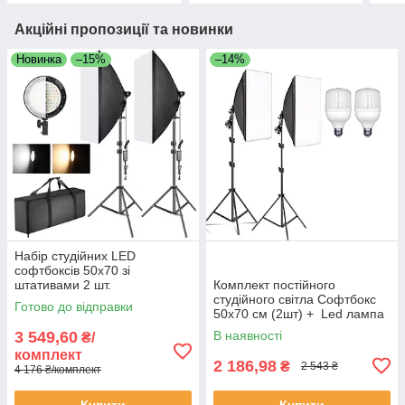
Акційні пропозиції та новинки
Новинка
–15%
–14%
Набір студійних LED
софтбоксів 50х70 зі
штативами 2 шт.
Комплект постійного
студійного світла Софтбокс
Готово до відправки
50х70 см (2шт) + Led лампа
50W (2шт) + штатив 210
3 549,60
В наявності
₴/
см(2шт)
комплект
2 186,98
₴
2 543 ₴
4 176 ₴/комплект
Купити
Купити