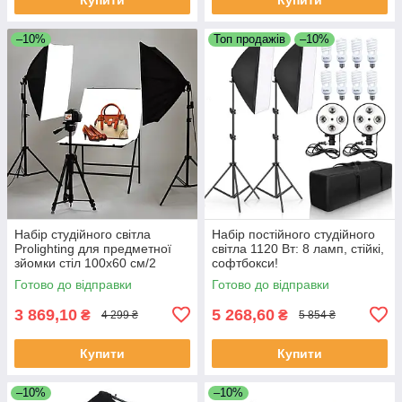
–10%
Топ продажів
–10%
Набір студійного світла
Набір постійного студійного
Prolighting для предметної
світла 1120 Вт: 8 ламп, стійкі,
зйомки стіл 100х60 см/2
софтбокси!
софтбокса 50х70 см/2
Готово до відправки
Готово до відправки
штатива
3 869,10
5 268,60
₴
₴
4 299 ₴
5 854 ₴
Купити
Купити
–10%
–10%