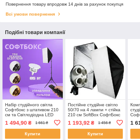
Повернення товару впродовж 14 днів за рахунок покупця
Всі умови повернення
Подібні товари компанії
Набір студійного світла
Постійне студійне світло
Комп
Софтбокс з штативом 210
50/70 на 4 лампи + стійка
студ
см та Світлодіодна LED
210 см SoftBox СофтБокс
Софт
Лампа 85 Вт з пультом
см +
1 494,90
1 193,92
1 6
₴
₴
1 661 ₴
1 456 ₴
ламп
Купити
Купити