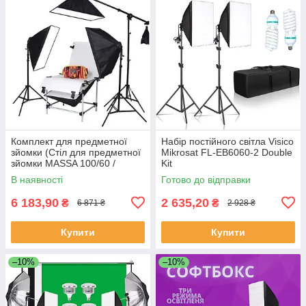
Комплект для предметної
Набір постійного світла Visico
зйомки (Стіл для предметної
Mikrosat FL-EB6060-2 Double
зйомки MASSA 100/60 /
Kit
софтбокси)
В наявності
Готово до відправки
6 183,90
2 635,20
₴
₴
6 871 ₴
2 928 ₴
Купити
Купити
–10%
–10%