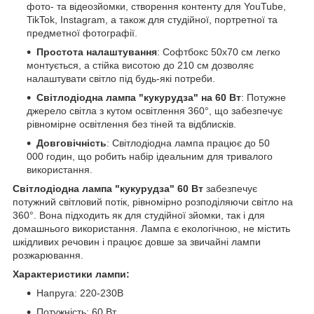
фото- та відеозйомки, створення контенту для YouTube,
TikTok, Instagram, а також для студійної, портретної та
предметної фотографії.
Простота налаштування
: Софтбокс 50х70 см легко
монтується, а стійка висотою до 210 см дозволяє
налаштувати світло під будь-які потреби.
Світлодіодна лампа "кукурудза" на 60 Вт
: Потужне
джерело світла з кутом освітлення 360°, що забезпечує
рівномірне освітлення без тіней та відблисків.
Довговічність
: Світлодіодна лампа працює до 50
000 годин, що робить набір ідеальним для тривалого
використання.
Світлодіодна лампа "кукурудза" 60 Вт
забезпечує
потужний світловий потік, рівномірно розподіляючи світло на
360°. Вона підходить як для студійної зйомки, так і для
домашнього використання. Лампа є екологічною, не містить
шкідливих речовин і працює довше за звичайні лампи
розжарювання.
Характеристики лампи:
Напруга: 220-230В
Потужність: 60 Вт