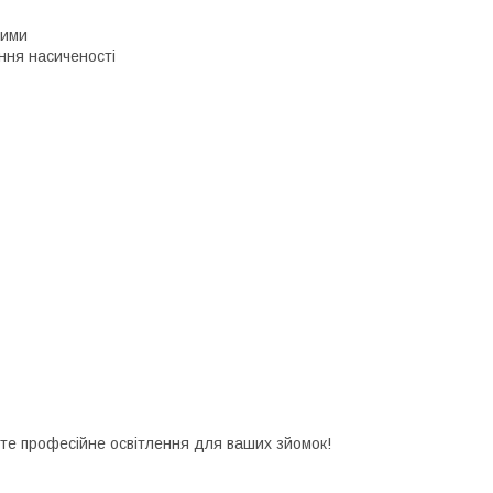
жими
ння насиченості
те професійне освітлення для ваших зйомок!