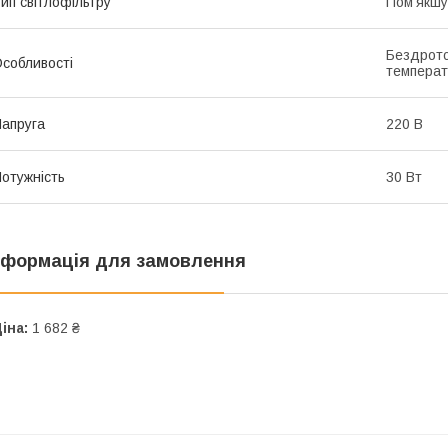
ип світлофільтру
Пом'якшу
Бездрото
собливості
температ
апруга
220 В
отужність
30 Вт
нформація для замовлення
іна:
1 682 ₴