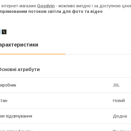
 інтернет-магазині
Goodvin
- можливо вигідно і за доступною цін
спрямованим потоком світла для фото та відео
арактеристики
Основні атрибути
иробник
JSL
Стан
Новий
ип підсвічування
Діодна