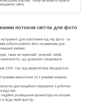
 електронні платежі. Тепер ви можете купити
окидаючи сайту.
ованим потоком світла для фото
інструмент для освітлення під час фото- та
имів роботи роблять його незамінним для
домашніх умовах.
ів, таких як червоний, зелений, синій,
а насиченістю, що дозволяє створювати
жі 220V, так і від акумулятора (продається
 3 режими мерехтіння та 2 режими плавних
.
пультом дистанційного керування з робочою
 відстані.
є надійне розміщення прожектора на плоских
о в будь-який простір.