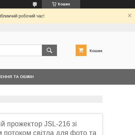
Кошик
йближчий робочий час!
Кошик
ЕННЯ ТА ОБМІН
й прожектор JSL-216 зі
 потоком світла для фото та