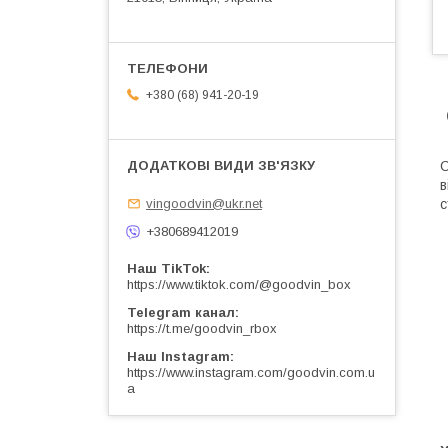
+380 (68) 941-20-19
С
в
с
vingoodvin@ukr.net
+380689412019
Наш TikTok
https://www.tiktok.com/@goodvin_box
Telegram канал
https://t.me/goodvin_rbox
Наш Instagram
https://www.instagram.com/goodvin.com.u
a