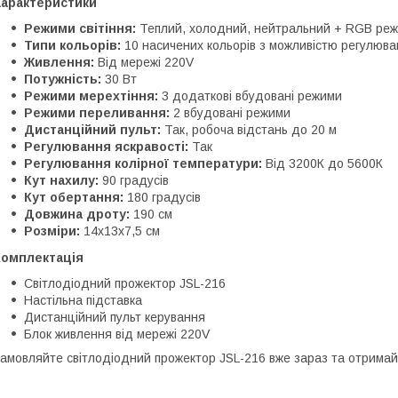
Характеристики
Режими світіння:
Теплий, холодний, нейтральний + RGB ре
Типи кольорів:
10 насичених кольорів з можливістю регулюва
Живлення:
Від мережі 220V
Потужність:
30 Вт
Режими мерехтіння:
3 додаткові вбудовані режими
Режими переливання:
2 вбудовані режими
Дистанційний пульт:
Так, робоча відстань до 20 м
Регулювання яскравості:
Так
Регулювання колірної температури:
Від 3200К до 5600К
Кут нахилу:
90 градусів
Кут обертання:
180 градусів
Довжина дроту:
190 см
Розміри:
14х13х7,5 см
Комплектація
Світлодіодний прожектор JSL-216
Настільна підставка
Дистанційний пульт керування
Блок живлення від мережі 220V
амовляйте світлодіодний прожектор JSL-216 вже зараз та отримай