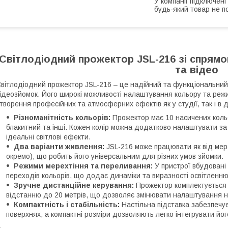
У компанії підключені
будь-який товар не п
Світлодіодний прожектор JSL-216 зі спрям
та відео
вітлодіодний прожектор JSL-216 – це надійний та функціональний 
ідеозйомок. Його широкі можливості налаштування кольору та реж
творення професійних та атмосферних ефектів як у студії, так і в 
Різноманітність кольорів:
Прожектор має 10 насичених кольор
блакитний та інші. Кожен колір можна додатково налаштувати з
ідеальні світлові ефекти.
Два варіанти живлення:
JSL-216 може працювати як від мере
окремо), що робить його універсальним для різних умов зйомки.
Режими мерехтіння та переливання:
У пристрої вбудовані
переходів кольорів, що додає динаміки та виразності освітленню
Зручне дистанційне керування:
Прожектор комплектується 
відстанню до 20 метрів, що дозволяє змінювати налаштування на
Компактність і стабільність:
Настільна підставка забезпечу
поверхнях, а компактні розміри дозволяють легко інтегрувати йог