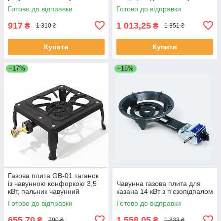
кВт для туризму на одну
пікніка працює на пропані/
Готово до відправки
Готово до відправки
конфорку
бутані
917
1 013,25
₴
₴
1 310 ₴
1 351 ₴
Купити
Купити
–17%
–15%
Газова плита GB-01 таганок
із чавунною конфоркою 3,5
Чавунна газова плита для
кВт, пальник чавунний
казана 14 кВт з п'єзопідпалом
портативний туристичний
Готово до відправки
Готово до відправки
GB-1
655,70
1 558,05
₴
₴
790 ₴
1 833 ₴