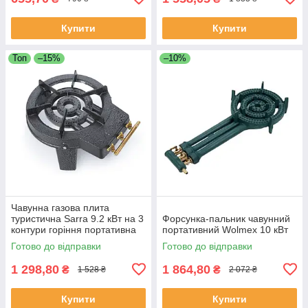
Купити
Купити
Топ
–15%
–10%
Чавунна газова плита
туристична Sarra 9.2 кВт на 3
Форсунка-пальник чавунний
контури горіння портативна
портативний Wolmex 10 кВт
одноконфоркова
Готово до відправки
Готово до відправки
1 298,80
1 864,80
₴
₴
1 528 ₴
2 072 ₴
Купити
Купити