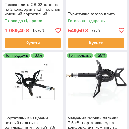
Газова плита GB-02 таганок
на 2 конфорки 7 кВт, пальник
чавунний портативний
Туристична газова плита
туристичний GB-02
Готово до відправки
Готово до відправки
1 089,40
549,50
₴
₴
1 676 ₴
785 ₴
Купити
Купити
Топ продажів
–30%
Топ продажів
–25%
Портативний чавунний
Чавунний газовий пальник
газовий пальник з
7.5 кВт портативна одна
регулюванням полум'я 7.5
конфорка для кемпінгу та