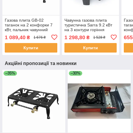
Газова плита GB-02
Чавунна газова плита
Газо
таганок на 2 конфорки 7
туристична Sarra 9.2 кВт
тага
кВт, пальник чавунний
на 3 контури горіння
конф
портативний туристичний
портативна
паль
1 089,40
1 298,80
655
₴
₴
1 676 ₴
1 528 ₴
GB-02
одноконфоркова
порт
GB-
Купити
Купити
Акційні пропозиції та новинки
–35%
–30%