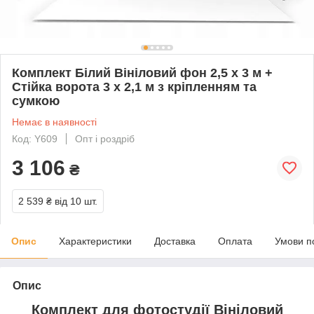
Комплект Білий Вініловий фон 2,5 х 3 м +
Стійка ворота 3 х 2,1 м з кріпленням та
сумкою
Немає в наявності
Код: Y609
Опт і роздріб
3 106
₴
2 539 ₴
від 10 шт.
Опис
Характеристики
Доставка
Оплата
Умови п
Опис
Комплект для фотостудії Вініловий