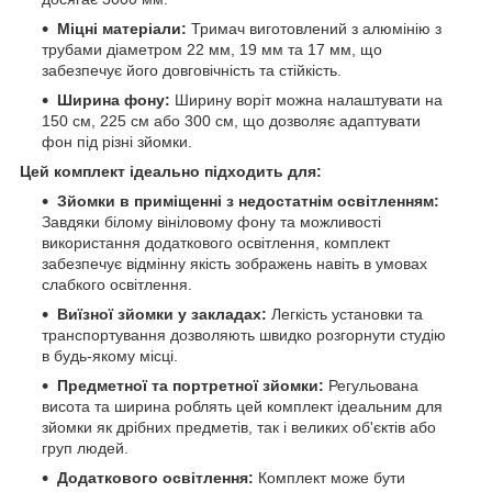
Міцні матеріали:
Тримач виготовлений з алюмінію з
трубами діаметром 22 мм, 19 мм та 17 мм, що
забезпечує його довговічність та стійкість.
Ширина фону:
Ширину воріт можна налаштувати на
150 см, 225 см або 300 см, що дозволяє адаптувати
фон під різні зйомки.
Цей комплект ідеально підходить для:
Зйомки в приміщенні з недостатнім освітленням:
Завдяки білому вініловому фону та можливості
використання додаткового освітлення, комплект
забезпечує відмінну якість зображень навіть в умовах
слабкого освітлення.
Виїзної зйомки у закладах:
Легкість установки та
транспортування дозволяють швидко розгорнути студію
в будь-якому місці.
Предметної та портретної зйомки:
Регульована
висота та ширина роблять цей комплект ідеальним для
зйомки як дрібних предметів, так і великих об'єктів або
груп людей.
Додаткового освітлення:
Комплект може бути