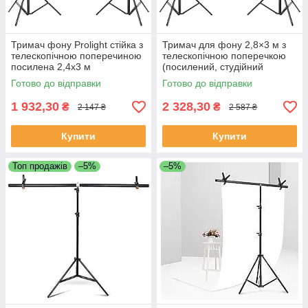
Тримач фону Prolight стійка з
Тримач для фону 2,8×3 м з
телескопічною поперечиною
телескопічною поперечкою
посилена 2,4х3 м
(посилений, студійний
комплект)
Готово до відправки
Готово до відправки
1 932,30
2 328,30
₴
₴
2 147 ₴
2 587 ₴
Купити
Купити
Топ продажів
–5%
–5%