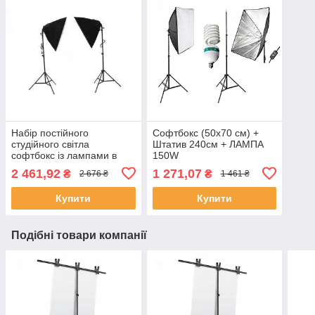
Набір постійного
Софтбокс (50х70 см) +
студійного світла
Штатив 240см + ЛАМПА
софтбокс із лампами в
150W
комплекті 2х150 W
2 461,92
1 271,07
₴
₴
2 676 ₴
1 461 ₴
Купити
Купити
Подібні товари компанії