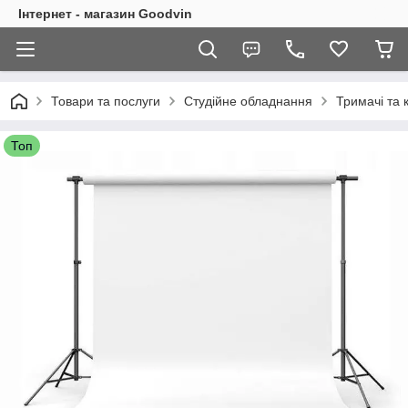
Інтернет - магазин Goodvin
Товари та послуги
Студійне обладнання
Тримачі та 
Топ