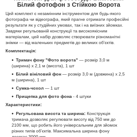
Білий фотофон з Стійкою Ворота
Цей комплект є незамінним інструментом для будь-якого
фотографа чи відеографа, який прагне отримати професійні
результати як у студійних умовах, так і на виїзних зйомках.
Завдяки регульованій конструкції та високоякісним
матеріалам, цей набір дозволяє створювати різноманітні
знімки — від маленьких предметів до великих об'єктів.
Комплектація:
Тримач фону "Фото ворота"
— розмір 3,0 м
(ширина) х 2,1 м (висота), 1 шт
Білий вініловий фон
— розмір 3,0 м (довжина) х 2,5
м (ширина), 1 шт
Сумка-чохол
— 1 шт
Прищепка для фото фона
- 4 штуки
Характеристики:
Регульована висота та ширина:
Конструкція
тримача дозволяє регулювати висоту від 750 мм до
2100 мм, що робить його універсальним для зйомок
різних типів об'єктів. Максимальна ширина фону
досягає 3000 мм.