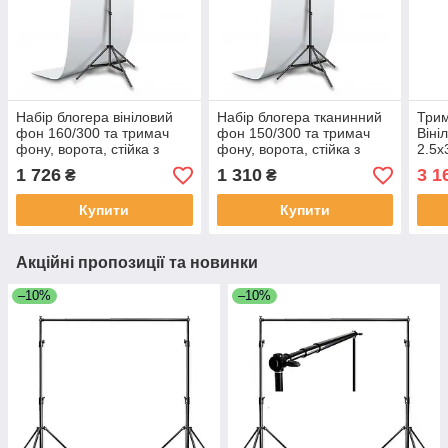
Набір блогера вініловий
Набір блогера тканинний
Три
фон 160/300 та тримач
фон 150/300 та тримач
Віні
фону, ворота, стійка з
фону, ворота, стійка з
2.5х
перекладиною 2.2х1,5м
перекладиною 2.2х1,5м
зйом
1 726
1 310
3 1
₴
₴
Фон 
Купити
Купити
Акційні пропозиції та новинки
–10%
–10%