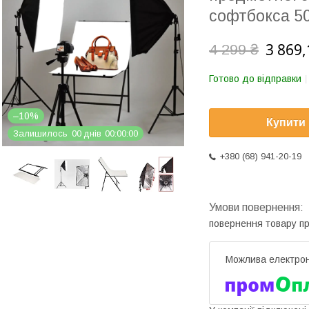
софтбокса 5
3 869,
4 299 ₴
Готово до відправки
–10%
Купити
Залишилось
0
0
днів
0
0
0
0
0
0
+380 (68) 941-20-19
повернення товару п