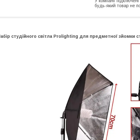
У компанії підключені
будь-який товар не п
абір студійного світла Prolighting для предметної зйомки с