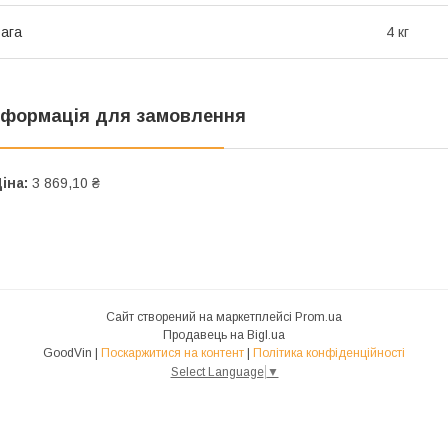
ага
4 кг
нформація для замовлення
іна:
3 869,10 ₴
Сайт створений на маркетплейсі
Prom.ua
Продавець на Bigl.ua
GoodVin |
Поскаржитися на контент
|
Політика конфіденційності
Select Language
▼