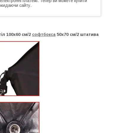
 електронні платежі. Тепер ви можете купити
окидаючи сайту.
тіл 100х60 см/2
софтбокса
50х70 см/2 штатива