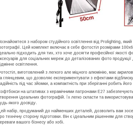
ознайомтеся з набором студійного освітлення від Prolighting, який
отографії. Цей комплект включає в себе фотостіл розмірами 100x6
деально підходить для тих, хто хоче досягти професійної якості фо
ксесуарів для соціальних мереж до деталізованих фото продукції 
ідмінне освітлення.
отостіл, виготовлений з легкого але міцного алюмінію, має акрило
а глянцевим, що дозволяє експериментувати з ефектами відблиску.
адійність під час зйомки, а компактність при зберіганні робить його
офтбокси на штативах з керамічними патронами E27 забезпечують
творення ідеальних фотографій. Їх легко скласти та використовув
удь-якого досвіду.
ей набір, продуманий до найменших деталей, дозволить вам зосе
ро технічну сторону підготовки. Він є ідеальним рішенням для ств
ереваги вашого бізнесу або хобі.