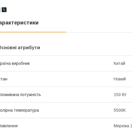
арактеристики
Основні атрибути
раїна виробник
Китай
Стан
Новий
поживана потужність
150 Вт
олірна температура
5500K
Живлення
Мережа 