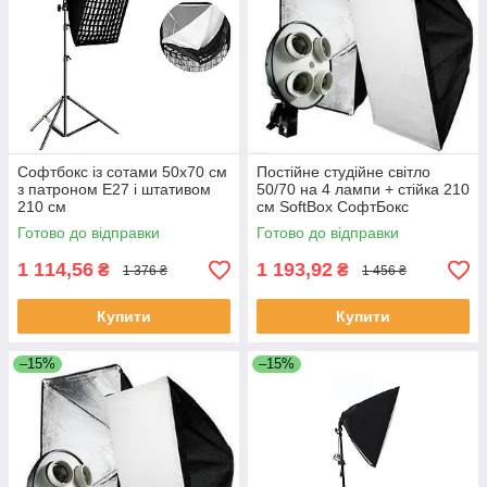
Софтбокс із сотами 50х70 см
Постійне студійне світло
з патроном E27 і штативом
50/70 на 4 лампи + стійка 210
210 см
см SoftBox СофтБокс
Готово до відправки
Готово до відправки
1 114,56
1 193,92
₴
₴
1 376 ₴
1 456 ₴
Купити
Купити
–15%
–15%