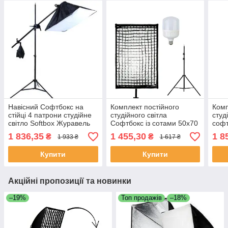
Навісний Софтбокс на
Комплект постійного
Комп
стійці 4 патрони студійне
студійного світла
студ
світло Softbox Журавель
Софтбокс із сотами 50х70
софт
см + ​​​​​​​LED-лампа Lemanso
Стій
1 836,35
1 455,30
1 8
₴
₴
1 933 ₴
1 617 ₴
50W + штатив
Купити
Купити
Акційні пропозиції та новинки
–19%
Топ продажів
–18%