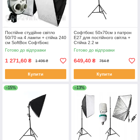
Постійне студійне світло
Софтбокс 50х70см з патрон
50/70 на 4 лампи + стійка 240
Е27 для постійного світла +
см SoftBox СофтБокс
Стійка 2.2 м
Готово до відправки
Готово до відправки
1 271,60
649,40
₴
₴
1 496 ₴
764 ₴
Купити
Купити
–15%
–13%