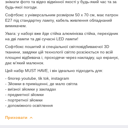
знімати фото та відео відмінної якості у будь-який час та за
будь-якої погоди.
Софтбокс з універсальним розміром 50 х 70 см, має патрон
Е27 під стандартну лампу, кабель живлення обладнаний
вимикачем.
Увага: у наборі вже йде стійка алюмінієва стійка, перехідник
на дві лампи та дві сучасні LED лампи!
Софтбокс пошитий зі спеціальної світловідбиваючої 3D
тканини, завдяки цій технології світло розсіюється по всій
площині відбивача і, проходячи через накладку, що екранує,
дає м'який малюнок.
Цей набір MUST HAVE, і він ідеально підходить для:
- блогер youtube, tik tok, instagram
- Зйомки в приміщенні, де мало світла
- виїзної зйомки у закладах
- предметної зйомки
- портретної зйомки
- допоміжного освітлення
Приховати