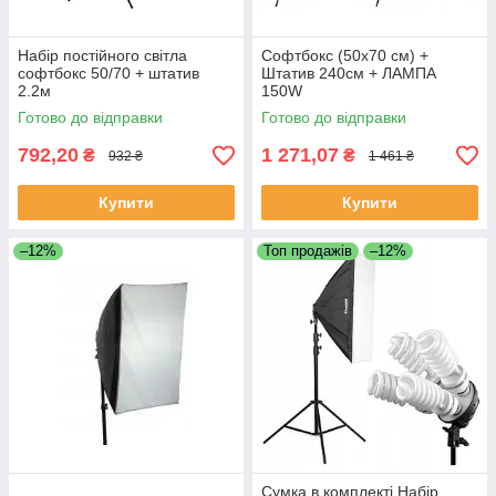
Набір постійного світла
Софтбокс (50х70 см) +
софтбокс 50/70 + штатив
Штатив 240см + ЛАМПА
2.2м
150W
Готово до відправки
Готово до відправки
792,20
1 271,07
₴
₴
932 ₴
1 461 ₴
Купити
Купити
–12%
Топ продажів
–12%
Сумка в комплекті Набір