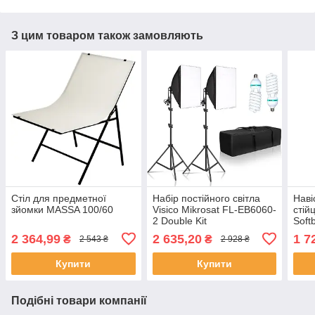
З цим товаром також замовляють
Стіл для предметної
Набір постійного світла
Наві
зйомки MASSA 100/60
Visico Mikrosat FL-EB6060-
стій
2 Double Kit
Soft
2 364,99
2 635,20
1 7
₴
₴
2 543 ₴
2 928 ₴
Купити
Купити
Подібні товари компанії