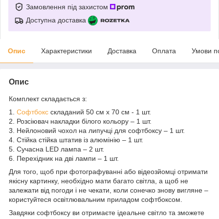
Замовлення під захистом
Доступна доставка
Опис
Характеристики
Доставка
Оплата
Умови п
Опис
Комплект складається з:
1.
Софтбокс
складаний 50 см х 70 см - 1 шт.
2. Розсіювач накладки білого кольору – 1 шт.
3. Нейлоновий чохол на липучці для софтбоксу – 1 шт.
4. Стійка стійка штатив із алюмінію – 1 шт.
5. Сучасна LED лампа – 2 шт.
6. Перехідник на дві лампи – 1 шт.
Для того, щоб при фотографуванні або відеозйомці отримати
якісну картинку, необхідно мати багато світла, а щоб не
залежати від погоди і не чекати, коли сонечко знову вигляне –
користуйтеся освітлювальним приладом софтбоксом.
Завдяки софтбоксу ви отримаєте ідеальне світло та зможете