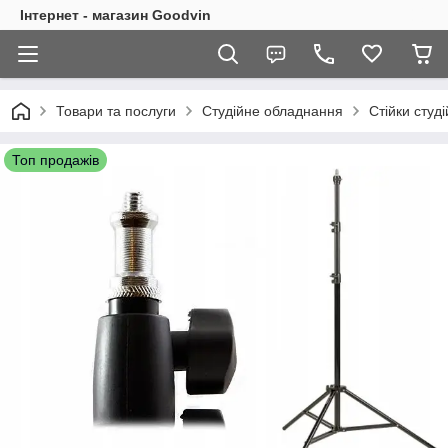
Інтернет - магазин Goodvin
Товари та послуги
Студійне обладнання
Стійки студі
Топ продажів