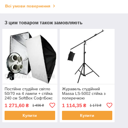
Всі умови повернення
З цим товаром також замовляють
Постійне студійне світло
Журавель студійний
50/70 на 4 лампи + стійка
Massa LS-5002 стійка з
240 см SoftBox СофтБокс
поперечкою
1 271,60
1 114,35
₴
₴
1 496 ₴
1 173 ₴
Купити
Купити