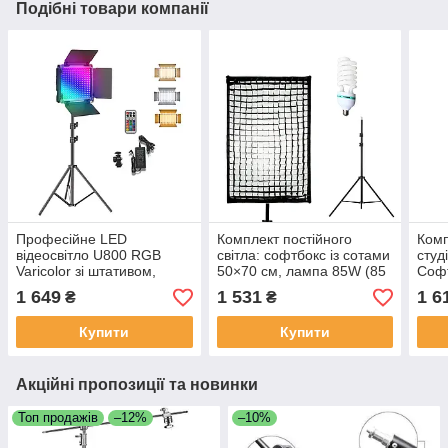
Подібні товари компанії
Професійне LED
Комплект постійного
Комп
відеосвітло U800 RGB
світла: софтбокс із сотами
студ
Varicolor зі штативом,
50×70 см, лампа 85W (85
Софт
регулюванням
Вт), штатив
см +
1 649
1 531
1 6
₴
₴
температури та режимів
ламп
(3200-5600K)
Купити
Купити
Акційні пропозиції та новинки
Топ продажів
–12%
–10%