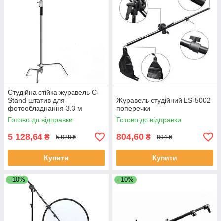
Студійна стійка журавель C-
Stand штатив для
Журавель студійний LS-5002
фотообладнання 3.3 м
поперечки
Готово до відправки
Готово до відправки
5 128,64
804,60
₴
₴
5 828 ₴
894 ₴
Купити
Купити
–10%
–10%